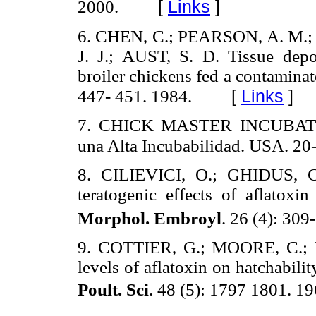
[
Links
]
2000.
6. CHEN, C.; PEARSON, A. M.;
J. J.; AUST, S. D. Tissue depo
broiler chickens fed a contaminat
[
Links
]
447- 451. 1984.
7. CHICK MASTER INCUBATOR
una Alta Incubabilidad.
USA. 20-
8. CILIEVICI, O.; GHIDUS, 
teratogenic effects of aflatoxin
Morphol. Embroyl
. 26 (4): 309
9. COTTIER, G.; MOORE, C.; D
levels of aflatoxin on hatchabili
Poult. Sci
. 48 (5): 1797 1801. 19