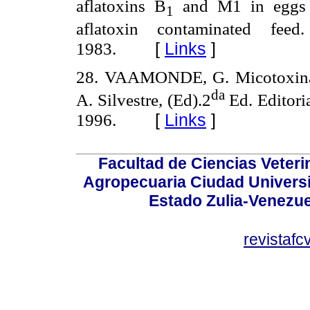
aflatoxins B
and M1 in eggs a
1
aflatoxin contaminated feed.
[
Links
]
1983.
28. VAAMONDE, G. Micotoxin
da
A. Silvestre, (Ed).2
Ed. Editori
[
Links
]
1996.
Facultad de Ciencias Veterin
Agropecuaria Ciudad Universi
Estado Zulia-Venezuel
revistaf