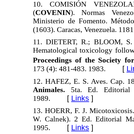
10. COMISIÓN VENEZOL
(
COVENIN
). Normas Venezo
Ministerio de Fomento. Método
(1603). Caracas, Venezuela. 118
11. DIETERT, R.; BLOOM, S.
Hematological toxicology follo
Proceedings of the Society f
[
Li
173 (4): 481-483. 1983.
12. HAFEZ, E. S. Aves. Cap. 1
Animales.
5ta. Ed. Editorial 
[
Links
]
1989.
13. HOERR, F. J. Micotoxicosis
W. Calnek). 2 Ed. Editorial 
[
Links
]
1995.