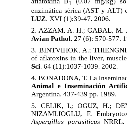
aflatoxina B
(0,07 mg/kg) sob
1
enzimática sérica (AST y ALT) e
LUZ
. XVI (1):39-47. 2006.
2. AZZAM, A. H.; GABAL, M. A.
Avian Pathol
. 27 (6): 570-577. 
3. BINTVIHOK, A.; THIENGNIN
of aflatoxins in the liver, musc
Sci
. 64 (11):1037-1039. 2002.
4. BONADONA, T. La Inseminació
Animal e Inseminación Artific
Argentina. 437-439 pp. 1989.
5. CELIK, I.; OGUZ, H.; D
NIZAMLIOGLU, F. Embryotoxic
Aspergillus parasiticus
NRRL. 