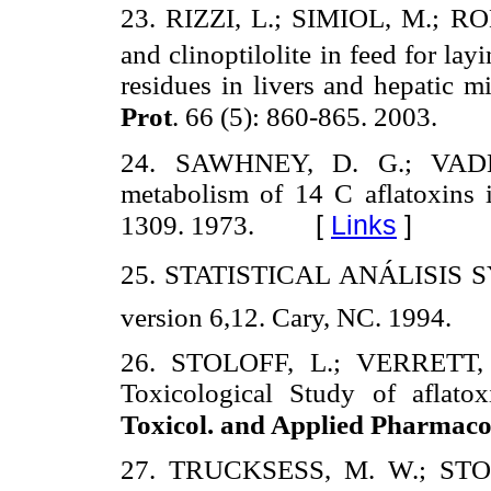
23. RIZZI, L.; SIMIOL, M.; R
and clinoptilolite in feed for la
residues in livers and hepatic m
Prot
. 66 (5): 860-865. 2003.
24. SAWHNEY, D. G.; VAD
metabolism of 14 C aflatoxins 
[
Links
]
1309. 1973.
25. STATISTICAL ANÁLISIS 
version 6,12. Cary, NC. 1994.
26. STOLOFF, L.; VERRETT
Toxicological Study of aflato
Toxicol. and Applied Pharmaco
27. TRUCKSESS, M. W.; STOL