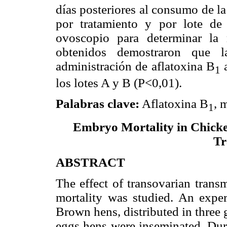
días posteriores al consumo de la
por tratamiento y por lote de
ovoscopio para determinar la 
obtenidos demostraron que l
administración de aflatoxina B
a
1
los lotes A y B (P<0,01).
Palabras clave:
Aflatoxina B
, 
1
Embryo Mortality in Chicke
Tr
ABSTRACT
The effect of transovarian trans
mortality was studied. An exper
Brown hens, distributed in three g
eggs hens were inseminated. Duri