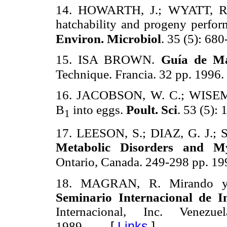
14. HOWARTH, J.; WYATT, R. Ef
hatchability and progeny perfor
Environ. Microbiol
. 35 (5): 68
15. ISA BROWN.
Guía de Ma
Technique. Francia. 32 pp. 1996.
16. JACOBSON, W. C.; WISEMAN
B
into eggs.
Poult. Sci
. 53 (5):
1
17. LEESON, S.; DIAZ, G. J.; 
Metabolic Disorders and My
Ontario, Canada. 249-298 pp. 19
18. MAGRAN, R. Mirando y h
Seminario Internacional de I
Internacional, Inc. Vene
[
Links
]
1989