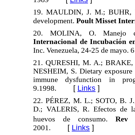
19. MAULDIN, J. M.; BUHR, R.
development.
Poult Misset Inter
20. MOLINA, O. Manejo d
Internacional de Incubación e
Inc. Venezuela, 24-25 de mayo. 
21. QURESHI, M. A.; BRAKE, 
NESHEIM, S. Dietary exposure of 
immune dysfunction in pro
[
Links
]
9.1998.
22. PÉREZ, M. L.; SOTO, B. 
D.; VALERIS, R. Efectos de la
huevos de consumo.
Rev 
[
Links
]
2001.