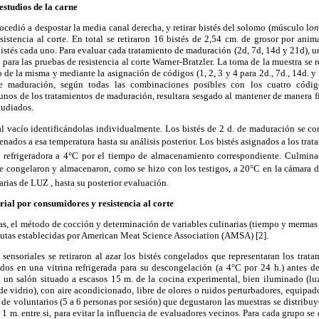
studios de la carne
rocedió a despostar la media canal derecha, y retirar bistés del solomo (músculo l
on
sistencia al corte. En total se retiraron 16 bistés de 2,54 cm. de grosor por ani
stés cada uno. Para evaluar cada tratamiento de maduración (2d, 7d, 14d y 21d), un 
 para las pruebas de resistencia al corte Warner-Bratzler. La toma de la muestra se 
o de la misma y mediante la asignación de códigos (1, 2, 3 y 4 para 2d., 7d., 14d. y 
de maduración, según todas las combinaciones posibles con los cuatro códi
unos de los tratamientos de maduración, resultara sesgado al mantener de manera f
tudiados.
l vacío identificándolas individualmente. Los bistés de 2 d. de maduración se c
enados a esa temperatura hasta su análisis posterior. Los bistés asignados a los tr
a refrigeradora a 4°C por el tiempo de almacenamiento correspondiente. Culmin
 se congelaron y almacenaron, como se hizo con los testigos, a 20°C en la cámara d
arias de LUZ , hasta su posterior evaluación.
rial por consumidores y resistencia al corte
as, el método de cocción y determinación de variables culinarias (tiempo y mermas p
autas establecidas por American Meat Science Association (AMSA) [2].
s sensoriales se retiraron al azar los bistés congelados que representaran los tra
os en una vitrina refrigerada para su descongelación (a 4°C por 24 h.) antes d
 un salón situado a escasos 15 m. de la cocina experimental, bien iluminado (luz 
 de vidrio), con aire acondicionado, libre de olores o ruidos perturbadores, equipad
 de voluntarios (5 a 6 personas por sesión) que degustaron las muestras se distribu
1 m. entre si, para evitar la influencia de evaluadores vecinos. Para cada grupo se 