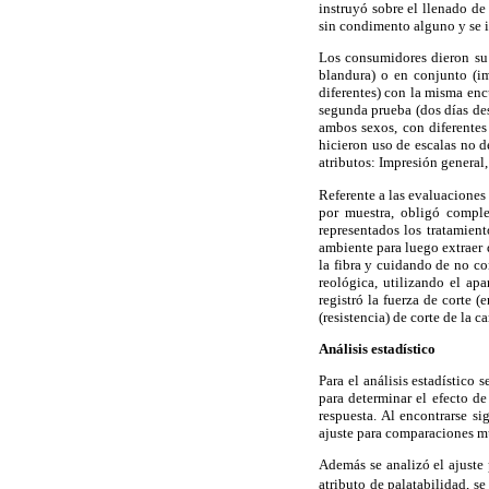
instruyó sobre el llenado de 
sin condimento alguno y se i
Los consumidores dieron su 
blandura) o en conjunto (im
diferentes) con la misma enc
segunda prueba (dos días des
ambos sexos, con diferentes
hicieron uso de escalas no 
atributos: Impresión general,
Referente a las evaluaciones 
por muestra, obligó comple
representados los tratamient
ambiente para luego extraer 
la fibra y cuidando de no co
reológica, utilizando el a
registró la fuerza de corte (
(resistencia) de corte de la 
Análisis estadístico
Para el análisis estadístico 
para determinar el efecto de
respuesta. Al encontrarse s
ajuste para comparaciones m
Además se analizó el ajuste 
atributo de palatabilidad, se