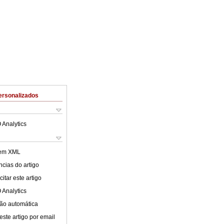
ersonalizados
 Analytics
 em XML
cias do artigo
itar este artigo
 Analytics
ão automática
este artigo por email