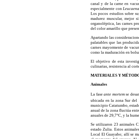
canal y de la carne en vacu
especialmente con
Leucaena
Los pocos estudios sobre su
madurez muscular, mejor si
organoléptica, las carnes p
del color amarillo que presen
Apartando las consideracione
palatables que las producid
carnes mayormente de vacuno
como la maduración en bolsas
El objetivo de esta investi
culinarias, resistencia al co
MATERIALES Y MÉTOD
Animales
La fase
ante mortem
se desar
ubicada en la zona Sur del
municipio Catatumbo, estado 
anual de la zona fluctúa en
anuales de 29,7°C, y la hume
Se utilizaron 23 animales C
estado Zulia. Estos animales
Local El Guayabo; allí se m