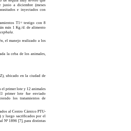
do de sequía muy severo que
e junio a diciembre (meses
arasitados e inyectados con
atamientos T1= testigo con 8
mán más 1 Kg./d. de alimento
ocephala
.
n, el manejo realizado a los
ada la ceba de los animales,
UZ), ubicado en la ciudad de
 el primer lote y 12 animales
 El primer lote fue enviado
biendo los tratamientos de
dados al Centro Cárnico PTU-
 y luego sacrificados por el
l Nº 1896 [7], para distintas