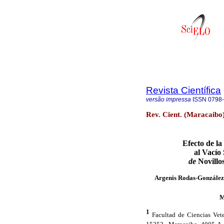
Revista Científica
versão impressa
ISSN
0798
Rev. Cient. (Maracaibo
Efecto de l
al Vacío
de
Novillo
Argenis Rodas-Gonzále
M
1
Facultad de Ciencias Vete