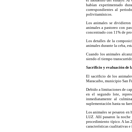
el momento del ensayo. Al 
habían experimentado dura
correspondientes al period
polivitamínicos.
Los animales se dividieron 
animales a pastoreo con pas
concentrado con 11% de prot
Los detalles de la composic
animales durante la ceba, es
Cuando los animales alcanza
siendo el tiempo transcurrid
Sacrificio y evaluación de l
El sacrificio de los animal
Maracaibo, municipio San Fr
Debido a limitaciones de cap
en el segundo lote, repres
inmediatamente al culmina
suplementación hasta su fae
Los animales se pesaron en 
LUZ. Allí pasaron la noche 
procedimiento típico. A las
características cualitativas 