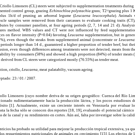
Criollo Limonero (CL) steers were subjected to supplementation treatments during 
mented control group, grazing
Echinochloa polystachia
grass; T2=grazing plus 1 K
lus 1h/d of pruning an arboreal legume (
Leucaena leucocephala
). Animals 
cle samples were removed from their carcasses to evaluate cooking traits (CT),
ibutes by consumer panelists, at four ageing periods (2, 7, 14 and 21 d). Analysi
uares method. WBS values and CT were not influenced by feed supplementatio
nces on flavor intensity (P=0.04) favoring
Leucaena
supplementation, but in gener
7%), even though the steaks from supplemented animal (concentrate or
Leucaena
eriods longer than 14 d., guaranteed a higher proportion of tender beef, but thei
usion, even though differences among treatments were not detected, meats from t
ability by consumers (58%) and showed a high proportion (84%) of tender meats 
 derived from CL steers were categorized mostly (76.55%) as tender meat.
tion, criollo,
Leucaena
, meat palatabilty, vacuum ageing.
eptado: 23 / 01 / 2007.
ollo Limonero (cuyo nombre deriva de su origen geográfico: Cuenca del Río Limó
ccionado rudimentariamente hacia la producción láctea, y los pocos estudiosos d
ósito [1]. Actualmente, existe un creciente interés en Venezuela por evaluar lo
ta la fecha sólo se conocen dos reportes [18, 19], evaluando el potencial cárnico 
as de la canal y su rendimiento en cortes. Aún así, falta por investigar sobre la calid
ticios ha probado su utilidad para mejorar la producción tropical extensiva, ya que
 los requerimientos nutricionales de animales en crecimiento [15]. Los efectos de l