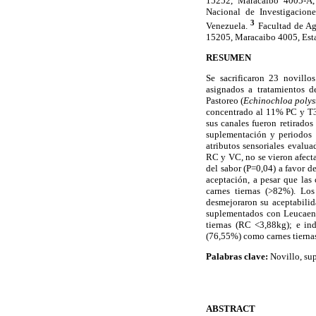
15252, Maracaibo 4005-A,
Nacional de Investigacione
3
Venezuela.
Facultad de Ag
15205, Maracaibo 4005, Esta
RESUMEN
Se sacrificaron 23 novill
asignados a tratamientos 
Pastoreo (
Echinochloa polys
concentrado al 11% PC y T
sus canales fueron retirado
suplementación y periodos d
atributos sensoriales evalu
RC y VC, no se vieron afecta
del sabor (P=0,04) a favor 
aceptación, a pesar que la
carnes tiernas (>82%). Los
desmejoraron su aceptabilid
suplementados con Leucaena
tiernas (RC <3,88kg); e in
(76,55%) como carnes tierna
Palabras clave:
Novillo, sup
ABSTRACT