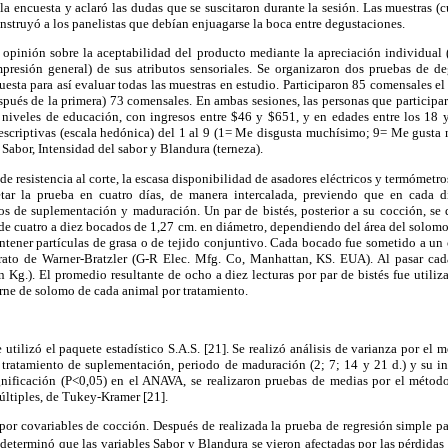
la encuesta y aclaró las dudas que se suscitaron durante la sesión. Las muestras (c
nstruyó a los panelistas que debían enjuagarse la boca entre degustaciones.
opinión sobre la aceptabilidad del producto mediante la apreciación individual (
presión general) de sus atributos sensoriales. Se organizaron dos pruebas de d
uesta para así evaluar todas las muestras en estudio. Participaron 85 comensales el 
pués de la primera) 73 comensales. En ambas sesiones, las personas que participa
 niveles de educación, con ingresos entre $46 y $651, y en edades entre los 18
descriptivas (escala hedónica) del 1 al 9 (1= Me disgusta muchísimo; 9= Me gusta 
 Sabor, Intensidad del sabor y Blandura (terneza).
de resistencia al corte, la escasa disponibilidad de asadores eléctricos y termómetros
tar la prueba en cuatro días, de manera intercalada, previendo que en cada d
os de suplementación y maduración. Un par de bistés, posterior a su cocción, se 
de cuatro a diez bocados de 1,27 cm. en diámetro, dependiendo del área del solomo
ntener partículas de grasa o de tejido conjuntivo. Cada bocado fue sometido a un
parato de Warner-Bratzler (G-R Elec. Mfg. Co, Manhattan, KS. EUA). Al pasar ca
en Kg.). El promedio resultante de ocho a diez lecturas por par de bistés fue utiliz
carne de solomo de cada animal por tratamiento.
se utilizó el paquete estadístico S.A.S. [21]. Se realizó análisis de varianza por 
 tratamiento de suplementación, periodo de maduración (2; 7; 14 y 21 d.) y su in
ignificación (P<0,05) en el ANAVA, se realizaron pruebas de medias por el mét
últiples, de Tukey-Kramer [21].
por covariables de cocción. Después de realizada la prueba de regresión simple par
 determinó que las variables Sabor y Blandura se vieron afectadas por las pérdidas