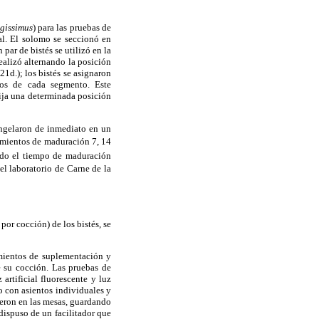
gissimus
) para las pruebas de
mal. El solomo se seccionó en
par de bistés se utilizó en la
realizó alternando la posición
21d.); los bistés se asignaron
gos de cada segmento. Este
ija una determinada posición
ongelaron de inmediato en un
atamientos de maduración 7, 14
ado el tiempo de maduración
el laboratorio de Carne de la
or cocción) de los bistés, se
tamientos de suplementación y
e su cocción. Las pruebas de
artificial fluorescente y luz
o con asientos individuales y
yeron en las mesas, guardando
dispuso de un facilitador que