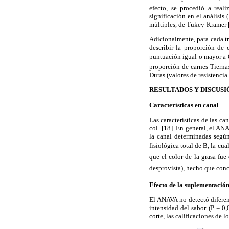
efecto, se procedió a real
significación en el análisi
múltiples, de Tukey-Kramer 
Adicionalmente, para cada tr
describir la proporción de
puntuación igual o mayor a 6 
proporción de carnes Tiernas 
Duras (valores de resistencia
RESULTADOS Y DISCUSI
Características en canal
Las características de las c
col. [18]. En general, el AN
la canal determinadas según
fisiológica total de B, la c
que el color de la grasa fu
desprovista), hecho que con
Efecto de la suplementació
El ANAVA no detectó diferenc
intensidad del sabor (P = 0,
corte, las calificaciones de l