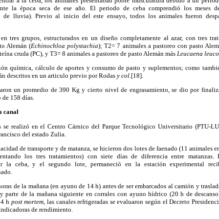
entrar a la ceba, los animales presentaban pobre musculatura debido a un perío
nte la época seca de ese año. El periodo de ceba comprendió los meses d
o de lluvia). Previo al inicio del este ensayo, todos los animales fueron desp
en tres grupos, estructurados en un diseño completamente al azar, con tres tr
to Alemán (
Echinochloa polystachia
); T2= 7 animales a pastoreo con pasto Ale
eína cruda (PC), y T3= 8 animales a pastoreo de pasto Alemán más
Leucaena leuc
ión química, cálculo de aportes y consumo de pasto y suplementos; como tambié
tán descritos en un articulo previo por Rodas
y col
.[18].
ron un promedio de 390 Kg y cierto nivel de engrasamiento, se dio por finaliz
o de 158 días.
a canal
es se realizó en el Centro Cárnico del Parque Tecnológico Universitario (PTU-L
ancisco del estado Zulia.
acidad de transporte y de matanza, se hicieron dos lotes de faenado (11 animales en
entando los tres tratamientos) con siete días de diferencia entre matanzas.
r la ceba, y el segundo lote, permaneció en la estación experimental reci
nado.
horas de la mañana (en ayuno de 14 h) antes de ser embarcados al camión y trasla
y parte de la mañana siguiente en corrales con ayuno hídrico (20 h de descanso)
 24 h
post mortem,
las canales refrigeradas se evaluaron según el Decreto Presidencia
e indicadoras de rendimiento.