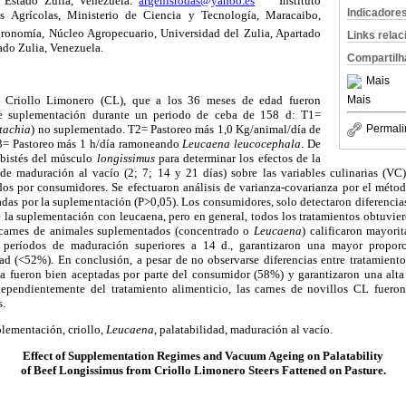
 Estado Zulia, Venezuela.
argenisrodas@yahoo.es
Instituto
Indicadore
s Agrícolas, Ministerio de Ciencia y Tecnología, Maracaibo,
ronomía, Núcleo Agropecuario, Universidad del Zulia, Apartado
Links rela
do Zulia, Venezuela.
Compartilh
Mais
os Criollo Limonero (CL), que a los 36 meses de edad fueron
Mais
de suplementación durante un periodo de ceba de 158 d: T1=
tachia
) no suplementado. T2= Pastoreo más 1,0 Kg/animal/día de
Permali
3= Pastoreo más 1 h/día ramoneando
Leucaena leucocephala
. De
s bistés del músculo
longissimus
para determinar los efectos de la
e maduración al vacío (2; 7; 14 y 21 días) sobre las variables culinarias (VC),
ados por consumidores. Se efectuaron análisis de varianza-covarianza por el mét
das por la suplementación (P>0,05). Los consumidores, solo detectaron diferencias
de la suplementación con leucaena, pero en general, todos los tratamientos obtuvi
s carnes de animales suplementados (concentrado o
Leucaena
) calificaron mayori
 períodos de maduración superiores a 14 d., garantizaron una mayor proporc
ad (<52%). En conclusión, a pesar de no observarse diferencias entre tratamientos
 fueron bien aceptadas por parte del consumidor (58%) y garantizaron una alta
dependientemente del tratamiento alimenticio, las carnes de novillos CL fuero
s.
lementación, criollo,
Leucaena
, palatabilidad, maduración al vacío.
Effect of Supplementation Regimes and Vacuum Ageing on Palatability
of Beef Longissimus from Criollo Limonero Steers Fattened on Pasture.