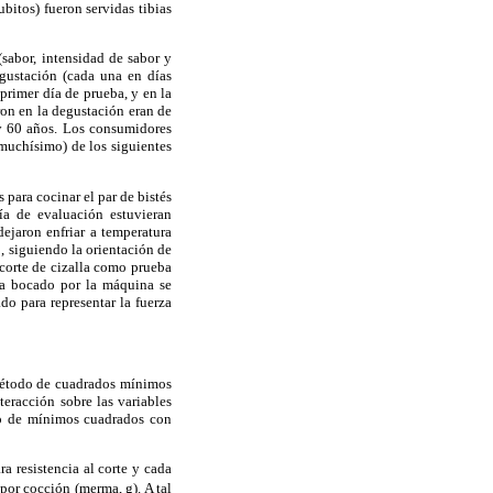
ubitos) fueron servidas tibias
sabor, intensidad de sabor y
egustación (cada una en días
primer día de prueba, y en la
ron en la degustación eran de
 y 60 años. Los consumidores
muchísimo) de los siguientes
 para cocinar el par de bistés
ía de evaluación estuvieran
dejaron enfriar a temperatura
, siguiendo la orientación de
 corte de cizalla como prueba
da bocado por la máquina se
ado para representar la fuerza
el método de cuadrados mínimos
teracción sobre las variables
odo de mínimos cuadrados con
a resistencia al corte y cada
 por cocción (merma, g). A tal