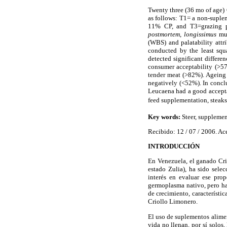
Twenty three (36 mo of age) 
as follows: T1= a non-suple
11% CP, and T3=grazing p
postmortem
,
longissimus
mus
(WBS) and palatability attr
conducted by the least sq
detected significant differe
consumer acceptability (>5
tender meat (>82%). Ageing p
negatively (<52%). In concl
Leucaena had a good accept
feed supplementation, steaks
Key words:
Steer, supplemen
Recibido: 12 / 07 / 2006. Ac
INTRODUCCIÓN
En Venezuela, el ganado Cri
estado Zulia), ha sido sele
interés en evaluar ese prop
germoplasma nativo, pero has
de crecimiento, característic
Criollo Limonero.
El uso de suplementos alimen
vida no llenan, por sí solos,