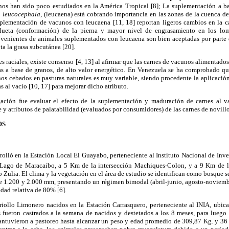
nos han sido poco estudiados en la América Tropical [8]; La suplementación a b
 leucocephala
, (leucaena) está cobrando importancia en las zonas de la cuenca d
plementación de vacunos con leucaena [11, 18] reportan ligeros cambios en la c
lueta (conformación) de la pierna y mayor nivel de engrasamiento en los lo
rovenientes de animales suplementados con leucaena son bien aceptadas por parte 
ta la grasa subcutánea [20].
s raciales, existe consenso [4, 13] al afirmar que las carnes de vacunos alimentados
as a base de granos, de alto valor energético. En Venezuela se ha comprobado que
s cebados en pasturas naturales es muy variable, siendo procedente la aplicació
 al vacío [10, 17] para mejorar dicho atributo.
gación fue evaluar el efecto de la suplementación y maduración de carnes al vac
rte y atributos de palatabilidad (evaluados por consumidores) de las carnes de novil
OS
rolló en la Estación Local El Guayabo, perteneciente al Instituto Nacional de Inv
 Lago de Maracaibo, a 5 Km de la intersección Machiques-Colon, y a 9 Km de 
Zulia. El clima y la vegetación en el área de estudio se identifican como bosque se
tre 1.200 y 2.000 mm, presentando un régimen bimodal (abril-junio, agosto-noviemb
dad relativa de 80% [6].
riollo Limonero nacidos en la Estación Carrasquero, perteneciente al INIA, ubic
 fueron castrados a la semana de nacidos y destetados a los 8 meses, para luego 
antuvieron a pastoreo hasta alcanzar un peso y edad promedio de 309,87 Kg. y 36 