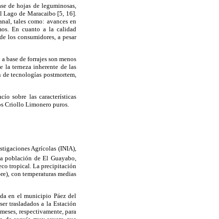
ase de hojas de leguminosas,
el Lago de Maracaibo [5, 16].
anal, tales como: avances en
mos. En cuanto a la calidad
de los consumidores, a pesar
 a base de forrajes son menos
 la terneza inherente de las
n de tecnologías postmortem,
ío sobre las características
los Criollo Limonero puros.
estigaciones Agrícolas (INIA),
la población de El Guayabo,
co tropical. La precipitación
re), con temperaturas medias
ada en el municipio Páez del
ser trasladados a la Estación
meses, respectivamente, para