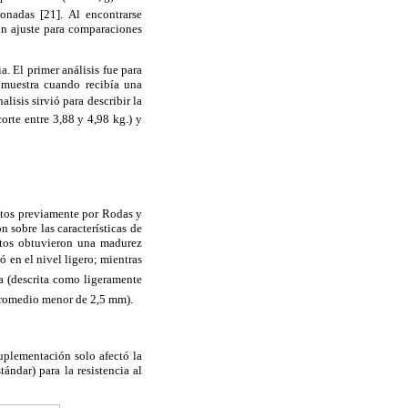
onadas [21]. Al encontrarse
on ajuste para comparaciones
. El primer análisis fue para
 muestra cuando recibía una
lisis sirvió para describir la
corte entre 3,88 y 4,98 kg.) y
ritos previamente por Rodas y
 sobre las características de
entos obtuvieron una madurez
 en el nivel ligero; mientras
 (descrita como ligeramente
 promedio menor de 2,5 mm).
suplementación solo afectó la
ándar) para la resistencia al