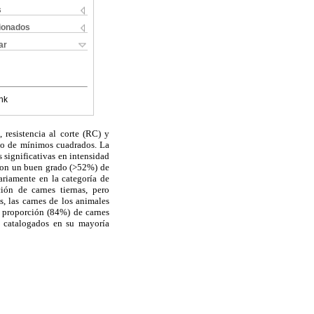
s
cionados
ar
nk
 resistencia al corte (RC) y
odo de mínimos cuadrados. La
 significativas en intensidad
eron un buen grado (>52%) de
tariamente en la categoría de
ión de carnes tiernas, pero
, las carnes de los animales
 proporción (84%) de carnes
n catalogados en su mayoría