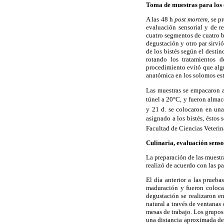
Toma de muestras para los e
A las 48 h
post mortem,
se p
evaluación sensorial y de re
cuatro segmentos de cuatro bi
degustación y otro par sirvió
de los bistés según el destin
rotando los tratamientos 
procedimiento evitó que alg
anatómica en los solomos es
Las muestras se empacaron a
túnel a 20°C, y fueron almac
y 21 d. se colocaron en un
asignado a los bistés, éstos
Facultad de Ciencias Veterin
Culinaria, evaluación senso
La preparación de las muestr
realizó de acuerdo con las p
El día anterior a las prueba
maduración y fueron colocad
degustación se realizaron en
natural a través de ventanas
mesas de trabajo. Los grupos
una distancia aproximada de 