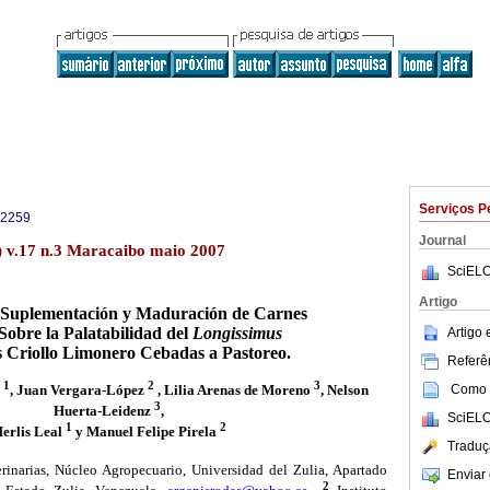
Serviços P
-2259
Journal
) v.17 n.3 Maracaibo maio 2007
SciELO
Artigo
a Suplementación y Maduración de Carnes
 Sobre la Palatabilidad del
Longissimus
Artigo
s Criollo Limonero Cebadas a Pastoreo.
Referên
1
2
3
z
, Juan Vergara-López
, Lilia Arenas de Moreno
, Nelson
Como c
3
Huerta-Leidenz
,
SciELO
1
2
erlis Leal
y Manuel Felipe Pirela
Traduç
rinarias, Núcleo Agropecuario, Universidad del Zulia, Apartado
Enviar 
2