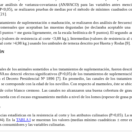
izar análisis de varianza-covarianza (ANAVACO) para las variables antes menci
s (P<0,05), se realizaron pruebas de medias por el método de mínimos cuadrados c
[21].
atamiento de suplementación o maduración, se realizaron dos análisis de frecuencia
 comensales que aceptaban las muestras degustadas (se declaraba aceptable una
puntos = me gusta ligeramente, en la escala hedónica de 9 puntos). El segundo ana
(valores de resistencia al corte <3,88 kg.), Intermedias (valores de resistencia al 
 al corte >4,98 kg.) usando los umbrales de terneza descrito por Huerta y Rodas [9].
ÓN
anales de los animales sometidos a los tratamientos de suplementación, fueron desc
AVA no detectó efectos significativos (P>0,05) de los tratamientos de suplementación
 el Decreto Presidencial Nº 1896 [7]. En promedio, las canales de los tratami
ual se corresponde con la edad de los novillos. Con respecto al marmoleo, éste se ubicó
e de color blanco cremoso. Las canales no alcanzaron una buena cobertura de grasa
cuerda con el escaso engrasamiento medido a nivel de los lomos (espesor de grasa
n
ias estadísticas en la resistencia al corte y los atributos culinarios (P>0,05). La 
04). En la
TABLA I
se muestran los valores (medias mínimo cuadráticas ± error est
os consumidores y las variables culinarias.