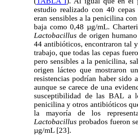
(
TABLA I
). Al igual que en el 
estudio realizado con 40 cepa
eran sensibles a la penicilina co
baja como 0,48 µg/mL. Charteris
Lactobacillus
de origen humano 
44 antibióticos, encontraron tal 
trabajo, que todas las cepas fue
pero sensibles a la penicilina, 
origen lácteo que mostraron un
resistencias podrían haber sido 
aunque se carece de una evidenci
susceptibilidad de las BAL a l
penicilina y otros antibióticos que
la mayoría de los represen
Lactobacillus
probados fueron se
µg/mL [23].