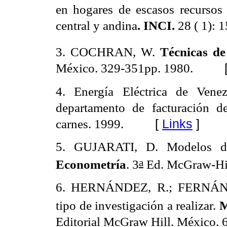
en hogares de escasos recursos
central y andina
. INCI.
28 ( 1): 
3. COCHRAN, W.
Técnicas de
México. 329-351pp. 1980.
4. Energía Eléctrica de Ven
departamento de facturación d
carnes. 1999.
[
Links
]
5. GUJARATI, D. Modelos de r
a
Econometría
. 3
Ed.
McGraw-Hil
6. HERNÁNDEZ, R.; FERNÁNDE
tipo de investigación a realizar.
M
Editorial McGraw Hill. México. 