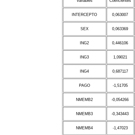
Variables
Coeficientes
INTERCEPTO
0,063007
SEX
0,063369
ING2
0,446106
ING3
1,09021
ING4
0,687117
PAGO
-1,51705
NMEMB2
-0,054266
NMEMB3
-0,343443
NMEMB4
-1,47023