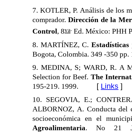
7. KOTLER, P. Análisis de los m
comprador.
Dirección de la Mer
.
va
Control
, 8
Ed. México: PHH Pr
8. MARTÍNEZ, C.
Estadísticas
Bogota, Colombia.
349 -350 pp.
9. MEDINA, S; WARD, R. A Mul
Selection for Beef.
The Internat
195-219. 1999.
[
Links
]
10. SEGOVIA, E.; CONTRER
ALBORNOZ, A. Conducta del co
socioeconómica en el municipi
Agroalimentaria
. No 21 Jul