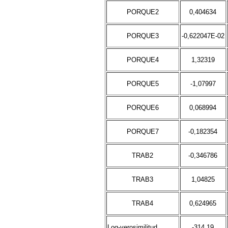
PORQUE2
0,404634
PORQUE3
-0,622047E-02
PORQUE4
1,32319
PORQUE5
-1,07997
PORQUE6
0,068994
PORQUE7
-0,182354
TRAB2
-0,346786
TRAB3
1,04825
TRAB4
0,624965
Log-verosimilitud
-314,19