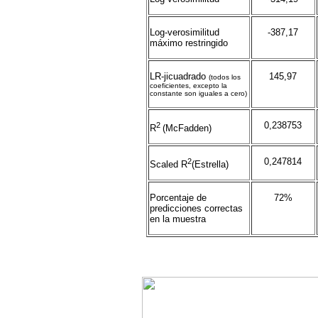
Log-verosimilitud
-387,17
máximo restringido
LR-jicuadrado
145,97
(todos los
coeficientes, excepto la
constante son iguales a cero)
2
0,238753
R
(McFadden)
2
0,247814
Scaled R
(Estrella)
Porcentaje de
72%
predicciones correctas
en la muestra