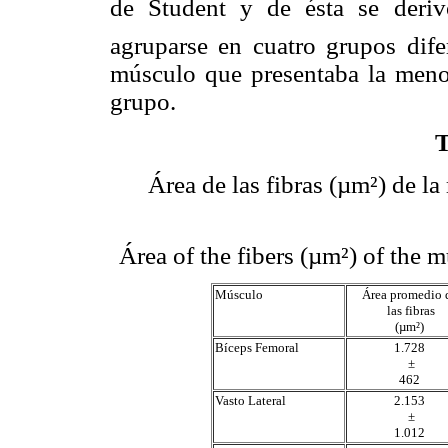
de Student y de ésta se deri
agruparse en cuatro grupos difer
músculo que presentaba la menor
grupo.
Área de las fibras (µm²) de l
Área of the fibers (µm²) of the m
Músculo
Área promedio 
las fibras
(µm²)
Bíceps Femoral
1.728
±
462
Vasto Lateral
2.153
±
1.012