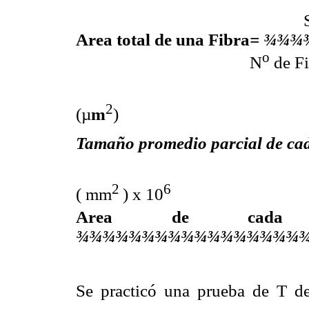
Area total de una Fibra
=
¾¾¾
o
N
de Fi
2
(µ
m
)
Tamaño promedio parcial de cada
Superficie Medida
2
6
( mm
) x 10
Area de cada t
¾¾¾¾¾¾¾¾¾¾¾¾¾¾¾¾¾
Se practicó una prueba de T d