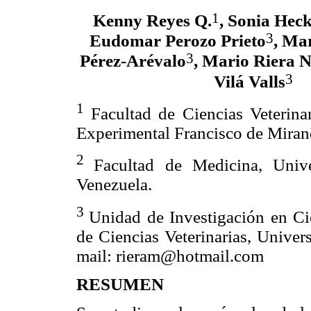
1
Kenny Reyes Q.
, Sonia Heck
3
Eudomar Perozo Prieto
, Ma
3
Pérez-Arévalo
, Mario Riera N
3
Vilá Valls
1
Facultad de Ciencias Veterina
Experimental Francisco de Miran
2
Facultad de Medicina, Unive
Venezuela.
3
Unidad de Investigación en C
de
Ciencias Veterinarias, Univer
mail: rieram@hotmail.com
RESUMEN