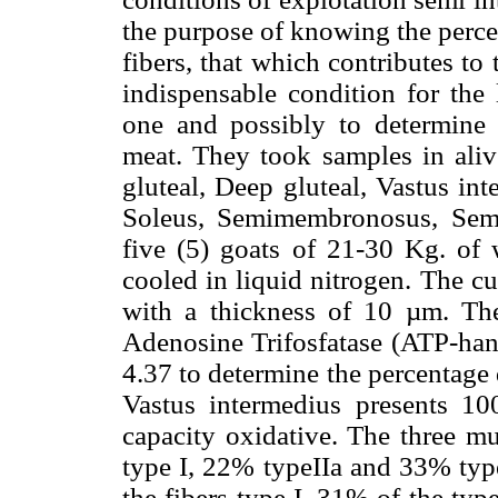
the purpose of knowing the percen
fibers, that which contributes to
indispensable condition for the 
one and possibly to determine s
meat. They took samples in aliv
gluteal, Deep gluteal, Vastus int
Soleus, Semimembronosus, Semit
five (5) goats of 21-30 Kg. of 
cooled in liquid nitrogen. The cu
with a thickness of 10 µm. The
Adenosine Trifosfatase (ATP-han
4.37 to determine the percentage 
Vastus intermedius presents 10
capacity oxidative. The three m
type I, 22% typeIIa and 33% type
the fibers type I, 31% of the typ