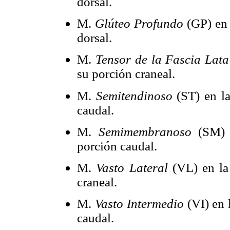
dorsal.
M.
Glúteo Profundo
(GP) en
dorsal.
M.
Tensor de la Fascia Lata
su porción craneal.
M.
Semitendinoso
(ST)
en l
caudal.
M.
Semimembranoso
(SM) 
porción caudal.
M.
Vasto Lateral
(VL) en la
craneal.
M.
Vasto Intermedio
(VI) en 
caudal.