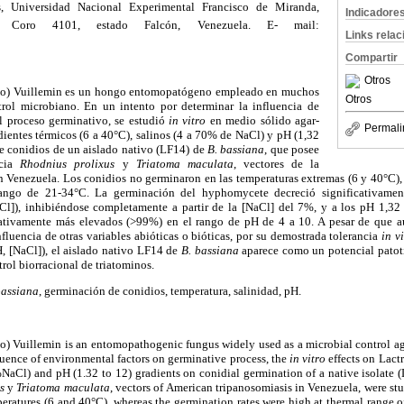
, Universidad Nacional Experimental Francisco de Miranda,
Indicadore
, Coro 4101, estado Falcón, Venezuela. E- mail:
Links rela
Compartir
Otros
o) Vuillemin es un hongo entomopatógeno empleado en muchos
Otros
rol microbiano. En un intento por determinar la influencia de
el proceso germinativo, se estudió
in vitro
en medio sólido agar-
Permali
adientes térmicos (6 a 40°C), salinos (4 a 70% de NaCl) y pH (1,32
de conidios de un aislado nativo (LF14) de
B. bassiana
, que posee
acia
Rhodnius prolixus
y
Triatoma maculata
, vectores de la
n Venezuela. Los conidios no germinaron en las temperaturas extremas (6 y 40°C),
ngo de 21-34°C. La germinación del hyphomycete decreció significativamen
l]), inhibiéndose completamente a partir de la [NaCl] del 7%, y a los pH 1,32
ativamente más elevados (>99%) en el rango de pH de 4 a 10. A pesar de que aú
nfluencia de otras variables abióticas o bióticas, por su demostrada tolerancia
in v
H, [NaCl]), el aislado nativo LF14 de
B. bassiana
aparece como un potencial patoti
rol biorracional de triatominos.
bassiana
, germinación de conidios, temperatura, salinidad, pH.
) Vuillemin is an entomopathogenic fungus widely used as a microbial control ag
luence of environmental factors on germinative process, the
in vitro
effects on Lact
%NaCl) and pH (1.32 to 12) gradients on conidial germination of a native isolate 
s
y
Triatoma maculata
, vectors of American tripanosomiasis in Venezuela, were st
eratures (6 and 40°C), whereas the germination rates were high at thermal range 