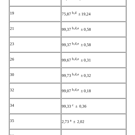
19
b,d
75,87
± 19,24
21
b,d,e
99,37
± 0,58
23
b,d,e
99,37
± 0,58
26
b,d,e
99,67
± 0,31
30
b,d,e
99,73
± 0,32
32
b,d,e
99,07
± 0,18
34
c
99,33
± 0,36
35
a
2,73
± 2,02