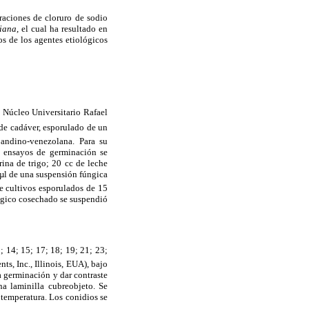
traciones de cloruro de sodio
siana
, el cual ha resultado en
os de los agentes etiológicos
, Núcleo Universitario Rafael
 de cadáver, esporulado de un
 andino-venezolana. Para su
os ensayos de germinación se
ina de trigo; 20 cc de leche
0 µl de una suspensión fúngica
e cultivos esporulados de 15
úngico cosechado se suspendió
; 14; 15; 17; 18; 19; 21; 23;
s, Inc., Illinois, EUA), bajo
a germinación y dar contraste
na laminilla cubreobjeto. Se
 temperatura. Los conidios se