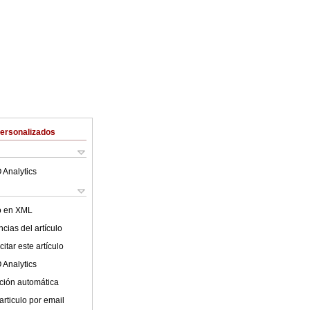
Personalizados
 Analytics
lo en XML
cias del artículo
itar este artículo
 Analytics
ción automática
articulo por email