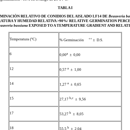
TABLA I
MINACIÒN RELATIVO DE CONIDIOS DEL AISLADO LF14 DE
Beauveria ba
ATURA Y HUMEDAD RELATIVA >90%/ RELATIVE GERMINATION PERCE
auveria bassiana
EXPOSED TO A TEMPERATURE GRADIENT AND RELATI
Temperatura (°C)
++
% Germinación
± D.S.
6
a
0,00
± 0,00
12
a
0,57
± 1,00
14
a
1,27
± 0,65
15
b,c
27,17
± 9,56
17
b
53,27
± 8,05
18
b
55,5
± 2,04