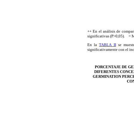
++ En el análisis de compar
significativas (P>0,05).
= M
En la
TABLA II
se muestr
significativamente con el in
PORCENTAJE DE GE
DIFERENTES CONCEN
GERMINATION PERCE
CON