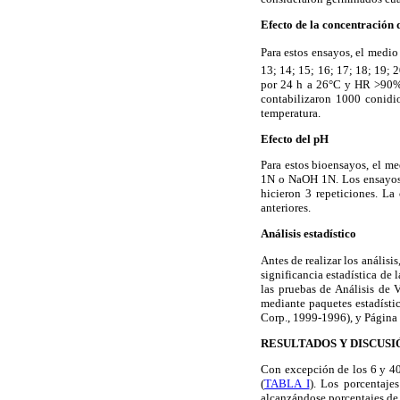
Efecto de la concentración 
Para estos ensayos, el medio
13; 14; 15; 16; 17; 18; 19; 
por 24 h a 26°C y HR >90%, 
contabilizaron 1000 conidi
temperatura.
Efecto del pH
Para estos bioensayos, el me
1N o NaOH 1N. Los ensayos s
hicieron 3 repeticiones. La
anteriores.
Análisis estadístico
Antes de realizar los análisi
significancia estadística de 
las pruebas de Análisis de
mediante paquetes estadíst
Corp., 1999-1996), y Página 
RESULTADOS Y DISCUSI
Con excepción de los 6 y 40
(
TABLA I
). Los porcentaje
alcanzándose porcentajes de