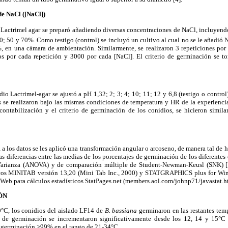
de NaCl ([NaCl])
 Lactrimel agar se preparó añadiendo diversas concentraciones de NaCl, incluyendo 
20; 50 y 70%. Como testigo (control) se incluyó un cultivo al cual no se le añadió 
en una cámara de ambientación. Similarmente, se realizaron 3 repeticiones por
os por cada repetición y 3000 por cada [NaCl]. El criterio de germinación se 
dio Lactrimel-agar se ajustó a pH 1,32; 2; 3; 4; 10; 11; 12 y 6,8 (testigo o contro
e realizaron bajo las mismas condiciones de temperatura y HR de la experienci
 contabilización y el criterio de germinación de los conidios, se hicieron simi
s, a los datos se les aplicó una transformación angular o arcoseno, de manera tal de
las diferencias entre las medias de los porcentajes de germinación de los diferente
 Varianza (ANOVA) y de comparación múltiple de Student-Newman-Keusl (SNK) [1
icos MINITAB versión 13,20 (Mini Tab Inc., 2000) y STATGRAPHICS plus for Wind
Web para cálculos estadísticos StatPages.net (members.aol.com/johnp71/javastat.h
ÓN
°C, los conidios del aislado LF14 de
B. bassiana
germinaron en las restantes tem
s de germinación se incrementaron significativamente desde los 12, 14 y 15°C
 germinación >99% en el rango de 21-34°C.