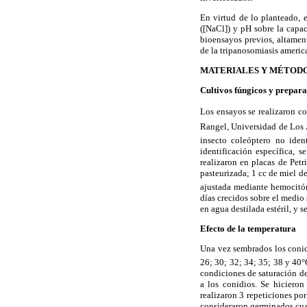
En virtud de lo planteado, e
([NaCl]) y pH sobre la cap
bioensayos previos, altamen
de la tripanosomiasis americ
MATERIALES Y MÉTOD
Cultivos fúngicos y prepara
Los ensayos se realizaron c
Rangel, Universidad de Los 
insecto coleóptero no iden
identificación específica, 
realizaron en placas de Pet
pasteurizada; 1 cc de miel de
ajustada mediante hemocitó
días crecidos sobre el medio
en agua destilada estéril, y s
Efecto de la temperatura
Una vez sembrados los conidi
26; 30; 32; 34; 35; 38 y 40
condiciones de saturación de
a los conidios. Se hicieron
realizaron 3 repeticiones po
consideraron germinados cuan