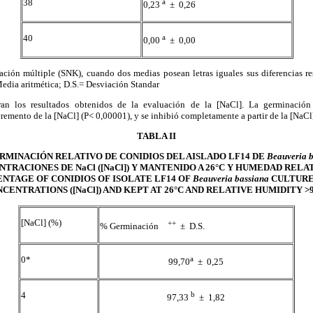
38
a
0,23
± 0,26
40
a
0,00
± 0,00
ación múltiple (SNK), cuando dos medias posean letras iguales sus diferencias re
edia aritmética; D.S.= Desviación Standar
an los resultados obtenidos de la evaluación de la [NaCl]. La germinació
cremento de la [NaCl] (P< 0,00001), y se inhibió completamente a partir de la [NaCl
TABLA II
RMINACIÓN RELATIVO DE CONIDIOS DEL AISLADO LF14 DE
Beauveria 
TRACIONES DE NaCl ([NaCl]) Y MANTENIDO A 26°C Y HUMEDAD RELAT
NTAGE OF CONIDIOS OF
ISOLATE LF14 OF
Beauveria bassiana
CULTURED
CENTRATIONS ([NaCl]) AND KEPT AT 26°C AND RELATIVE HUMIDITY >
[NaCl] (%)
++
% Germinación
± D.S.
0*
a
99,70
± 0,25
4
b
97,33
± 1,82