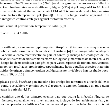
 increases of NaCl concentration ([NaCl]) and the germinative process was fully inh
 Germination rates were significantly higher (99%) at pH range of 4 to 10. In spit
eed to be determined, the native isolate LF14 of
B. bassiana
showed a high
in vitro
ssant factors (temperature, pH, [NaCl]). Thus, this fungal isolate appeared to 
n integrated control strategies against triatomine vectors.
iana
, conidial germination, temperature, salinity, pH.
eptado: 13 / 04 / 2007.
) Vuillemin, es un hongo hyphomycete mitospòrico (Deuteromycetes) que se repr
 sobre conidiòforos que se elevan desde el sustrato [4]. Este hongo entomopatòge
o Venezuela, como micoinsecticida para el control y manejo bio-ecológico de ins
 de aquellos considerados como vectores biológicos y mecánicos de interés en la s
este hongo ha demostrado ser patogénico para varias especies de triatominos, vectore
campo, con resultados promisorios, especialmente hacia aquellas especies triatomi
cticidas de origen químico resultan ecológicamente inviables o han resultado poco 
 éstos [10, 14, 15].
mpleada por
B. bassiana
para invadir a los artrópodos terrestres es a través del exo
l conidio se adhiere y germina sobre el tegumento externo, formando un tubo germ
etran la cutícula [4,13].
s conidios uno de los primeros eventos para que ocurra la infección fúngica, re
s factores, especialmente a nivel estresante, incluyendo los ambientales (
e.g
., t
 por comprender y clarificar cómo se genera el proceso de infección de
B. bass