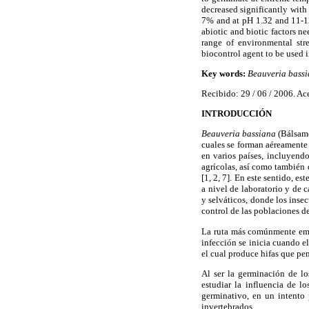
decreased significantly with
7% and at pH 1.32 and 11-12.
abiotic and biotic factors n
range of environmental stre
biocontrol agent to be used i
Key words:
Beauveria bass
Recibido: 29 / 06 / 2006. Ac
INTRODUCCIÓN
Beauveria bassiana
(Bálsamo
cuales se forman aéreamente
en varios países, incluyend
agrícolas, así como también
[1, 2, 7]. En este sentido, 
a nivel de laboratorio y de 
y selváticos, donde los inse
control de las poblaciones de
La ruta más comúnmente e
infección se inicia cuando e
el cual produce hifas que pen
Al ser la germinación de lo
estudiar la influencia de lo
germinativo, en un intento
invertebrados.