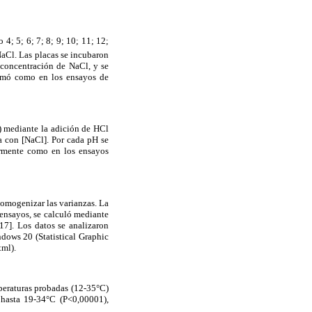
4; 5; 6; 7; 8; 9; 10; 11; 12;
NaCl. Las placas se incubaron
 concentración de NaCl, y se
tomó como en los ensayos de
l) mediante la adición de HCl
a con [NaCl]. Por cada pH se
larmente como en los ensayos
 homogenizar las varianzas. La
s ensayos, se calculó mediante
7]. Los datos se analizaron
ows 20 (Statistical Graphic
tml).
peraturas probadas (12-35°C)
 hasta 19-34°C (P<0,00001),