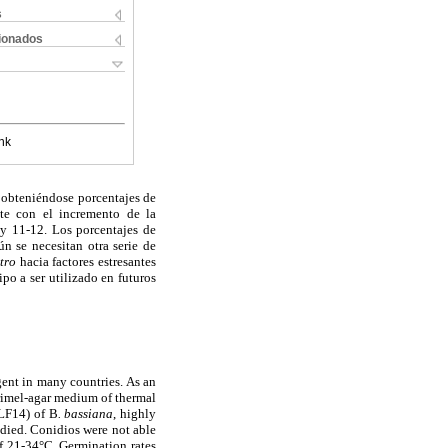
s
cionados
nk
 obteniéndose porcentajes de
te con el incremento de la
 y 11-12. Los porcentajes de
n se necesitan otra serie de
itro
hacia factores estresantes
po a ser utilizado en futuros
ent in many countries. As an
rimel-agar medium of thermal
(LF14) of B
. bassiana
, highly
udied. Conidios were not able
of 21-34°C. Germination rates