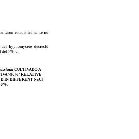
sultaron estadísticamente no
n del hyphomycete decreció
] del 7%. d.
bassiana
CULTIVADO A
IVA >90%/ RELATIVE
 IN DIFFERENT NaCl
90%.