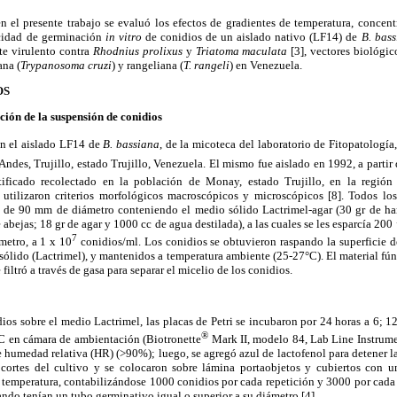
n el presente trabajo se evaluó los efectos de gradientes de temperatura, concen
acidad de germinación
in vitro
de conidios de un aislado nativo (LF14) de
B. bas
te virulento contra
Rhodnius prolixus
y
Triatoma maculata
[3], vectores biológic
ana (
Trypanosoma cruzi
) y rangeliana (
T. rangeli
) en Venezuela.
OS
ción de la suspensión de conidios
on el aislado LF14 de
B. bassiana
, de la micoteca del laboratorio de Fitopatología
Andes, Trujillo, estado Trujillo, Venezuela. El mismo fue aislado en 1992, a partir
tificado recolectado en la población de Monay, estado Trujillo, en la región
se utilizaron criterios morfológicos macroscópicos y microscópicos [8]. Todos l
ri de 90 mm de diámetro conteniendo el medio sólido Lactrimel-agar (30 gr de har
 abejas; 18 gr de agar y 1000 cc de agua destilada), a las cuales se les esparcía 20
7
metro, a 1 x 10
conidios/ml. Los conidios se obtuvieron raspando la superficie d
 sólido (Lactrimel), y mantenidos a temperatura ambiente (25-27°C). El material f
e filtró a través de gasa para separar el micelio de los conidios.
os sobre el medio Lactrimel, las placas de Petri se incubaron por 24 horas a 6; 12
®
°C en cámara de ambientación (Biotronette
Mark II, modelo 84, Lab Line Instrument
 humedad relativa (HR) (>90%); luego, se agregó azul de lactofenol para detener l
 cortes del cultivo y se colocaron sobre lámina portaobjetos y cubiertos con u
r temperatura, contabilizándose 1000 conidios por cada repetición y 3000 por cada
do tenían un tubo germinativo igual o superior a su diámetro [4].