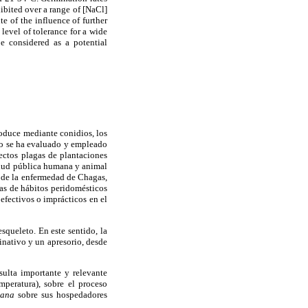
ibited over a range of [NaCl]
e of the influence of further
level of tolerance for a wide
be considered as a potential
oduce mediante conidios, los
no se ha evaluado y empleado
ectos plagas de plantaciones
alud pública humana y animal
s de la enfermedad de Chagas,
nas de hábitos peridomésticos
efectivos o imprácticos en el
esqueleto. En este sentido, la
inativo y un apresorio, desde
sulta importante y relevante
emperatura), sobre el proceso
iana
sobre sus hospedadores