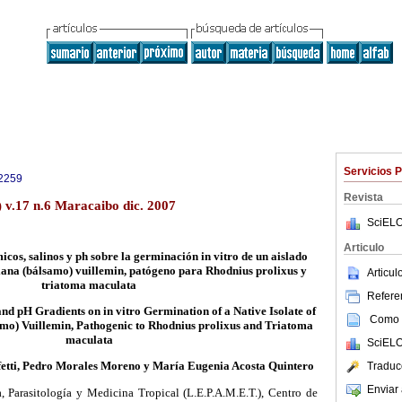
Servicios 
2259
Revista
 v.17 n.6 Maracaibo dic. 2007
SciELO
Articulo
icos, salinos y ph sobre la germinación in vitro de un aislado
iana (bálsamo) vuillemin, patógeno para Rhodnius prolixus y
Articu
triatoma maculata
Referen
and pH Gradients on in vitro Germination of a Native Isolate of
Como c
mo) Vuillemin, Pathogenic to Rhodnius prolixus and Triatoma
maculata
SciELO
etti, Pedro Morales Moreno y María Eugenia Acosta Quintero
Traduc
Enviar 
 Parasitología y Medicina Tropical (L.E.P.A.M.E.T.), Centro de