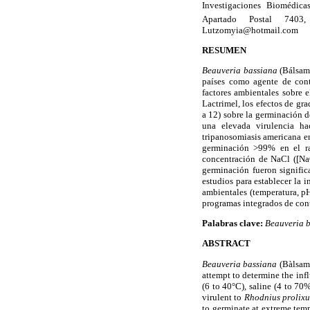
Investigaciones Biomédicas
Apartado Postal 7403
Lutzomyia@hotmail.com
RESUMEN
Beauveria bassiana
(Bálsam
países como agente de cont
factores ambientales sobre 
Lactrimel, los efectos de gr
a 12) sobre la germinación 
una elevada virulencia h
tripanosomiasis americana e
germinación >99% en el ra
concentración de NaCl ([NaC
germinación fueron signific
estudios para establecer la i
ambientales (temperatura, p
programas integrados de cont
Palabras clave:
Beauveria 
ABSTRACT
Beauveria bassiana
(Bàlsamo
attempt to determine the inf
(6 to 40°C), saline (4 to 70
virulent to
Rhodnius prolixu
to germinate at extreme temp