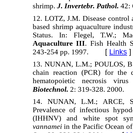
shrimp.
J. Invertebr. Pathol.
42:
12. LOTZ, J.M. Disease control 
based shrimp aquaculture industr
Status. In: Flegel, T.W.; M
Aquaculture III
. Fish Health S
[
Links
]
243-254 pp. 1997.
13. NUNAN, L.M.; POULOS, B.T
chain reaction (PCR) for the 
hematopoietic necrosis vir
Biotechnol.
2: 319-328. 2000.
14. NUNAN, L.M.; ARCE, S
Prevalence of infectious hypod
(IHHNV) and white spot sy
vannamei
in the Pacific Ocean o