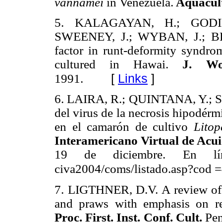
vannamei
in Venezuela.
Aquacul
5. KALAGAYAN, H.; GODI
SWEENEY, J.; WYBAN, J.; BRO
factor in runt-deformity syndr
cultured in Hawai.
J. Wo
[
Links
]
1991.
6. LAIRA, R.; QUINTANA, Y.; 
del virus de la necrosis hipodér
en el camarón de cultivo
Litop
Interamericano Virtual de Acui
19 de diciembre. En línea
civa2004/coms/listado.asp?cod =
7. LIGTHNER, D.V. A review of t
and praws with emphasis on re
Proc. First. Inst. Conf. Cult.
Pen