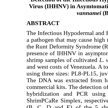
Virus (IHHNV) in Asymtomati
vannamei
(B
ABSTRACT
The Infectious Hypodermal and 
a pathogen that may cause high m
the Runt Deformity Syndrome (
presence of IHHNV in asymptomat
shrimp samples of cultivated
L. 
and west costs of Venezuela. A t
using three sizes: PL8-PL15, juv
The DNA was extracted from h
commercial kits. The detection o
hybridization and PCR using 
ShrimPCaRe Simplex, respectivel
(B, C, D and E) of the 5 shr