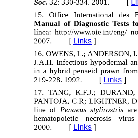
[
L
Soc.
32: 330-334. 2001.
15. Office International des 
Manual of Diagnostic Tests f
línea: http://www.oie.int/eng/
[
Links
]
2007.
16. OWENS, L.; ANDERSON, I.
J.A.H. Infectious hypodermal a
in a hybrid penaeid prawn from 
[
Links
]
219-228. 1992.
17.
TANG, K.F.J.; DURAND, 
PANTOJA, C.R; LIGHTNER, D.V. 
line of
Penaeus stylirostris
are
hematopoietic necrosis viru
[
Links
]
2000.