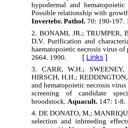
hypodermal and hematopoietic
Possible relationship with growt
Invertebr. Pathol.
70: 190-197. 
2. BONAMI, JR.; TRUMPER, B
D.V. Purification and character
haematopoietic necrosis virus of
[
Links
]
2664. 1990.
3. CARR, W.H.; SWEENEY, 
HIRSCH, H.H.; REDDINGTON, J.J
and hematopoietic necrosis virus 
screening of candidate spec
broodstock.
Aquacult.
147: 1-8.
4. DE DONATO, M.; MANRIQUE
selection and inbreeding effec