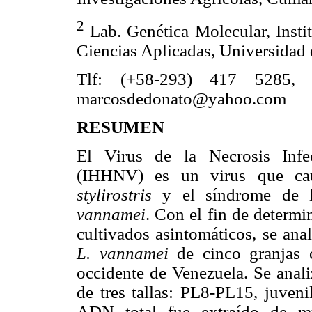
2
Lab. Genética Molecular, Insti
Ciencias Aplicadas, Universidad
Tlf: (+58-293) 417 5285, 
marcosdedonato@yahoo.com
RESUMEN
El Virus de la Necrosis Infe
(IHHNV) es un virus que cau
stylirostris
y el síndrome de l
vannamei
. Con el fin de determ
cultivados asintomáticos, se ana
L. vannamei
de cinco granjas 
occidente de Venezuela. Se anali
de tres tallas: PL8-PL15, juven
ADN total fue extraído de mu