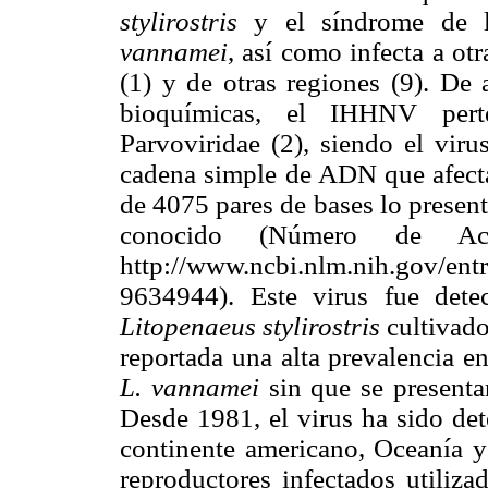
stylirostris
y el síndrome de l
vannamei
, así como infecta a ot
(1) y de otras regiones (9). De 
bioquímicas, el IHHNV pert
Parvoviridae (2), siendo el vi
cadena simple de ADN que afecta
de 4075 pares de bases lo presen
conocido (Número de Ac
http://www.ncbi.nlm.nih.gov/e
9634944). Este virus fue dete
Litopenaeus stylirostris
cultivado
reportada una alta prevalencia e
L. vannamei
sin que se presenta
Desde 1981, el virus ha sido de
continente americano, Oceanía y
reproductores infectados utiliza