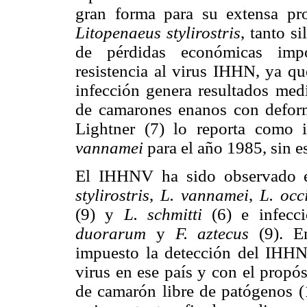
gran forma para su extensa pro
Litopenaeus stylirostris
, tanto s
de pérdidas económicas imp
resistencia al virus IHHN, ya qu
infección genera resultados medi
de camarones enanos con deformi
Lightner (7) lo reporta como 
vannamei
para el año 1985, sin es
El IHHNV ha sido observado e
stylirostris
,
L. vannamei
,
L. occ
(9) y
L. schmitti
(6) e infecc
duorarum
y
F. aztecus
(9). En
impuesto la detección del IHH
virus en ese país y con el propó
de camarón libre de patógenos (1