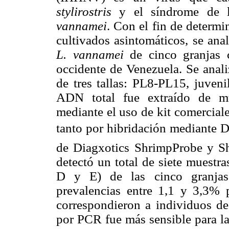
stylirostris
y el síndrome de l
vannamei
. Con el fin de determ
cultivados asintomáticos, se ana
L. vannamei
de cinco granjas 
occidente de Venezuela. Se anali
de tres tallas: PL8-PL15, juven
ADN total fue extraído de mu
mediante el uso de kit comercial
tanto por hibridación mediante 
de Diagxotics ShrimpProbe y S
detectó un total de siete muestra
D y E) de las cinco granjas 
prevalencias entre 1,1 y 3,3% p
correspondieron a individuos de
por PCR fue más sensible para l