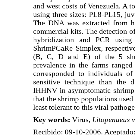
and west costs of Venezuela. A t
using three sizes: PL8-PL15, juv
The DNA was extracted from h
commercial kits. The detection o
hybridization and PCR using 
ShrimPCaRe Simplex, respectivel
(B, C, D and E) of the 5 shr
prevalence in the farms ranged
corresponded to individuals 
sensitive technique than the d
IHHNV in asymptomatic shrimp a
that the shrimp populations used f
least tolerant to this viral pathoge
Key words:
Virus,
Litopenaeus 
Recibido: 09-10-2006. Aceptado