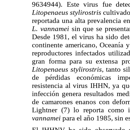
9634944). Este virus fue dete
Litopenaeus stylirostris
cultivado
reportada una alta prevalencia e
L. vannamei
sin que se presenta
Desde 1981, el virus ha sido de
continente americano, Oceanía y
reproductores infectados utiliza
gran forma para su extensa pro
Litopenaeus stylirostris
, tanto s
de pérdidas económicas imp
resistencia al virus IHHN, ya qu
infección genera resultados medi
de camarones enanos con deformi
Lightner (7) lo reporta como 
vannamei
para el año 1985, sin es
El IHHNV ha sido observado e