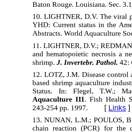
Baton Rouge. Louisiana. Sec. 3.1
10. LIGHTNER, D.V. The viral
YHD: Current status in the Ame
Abstracts. World Aquaculture Soc
11. LIGHTNER, D.V.; REDMAN, 
and hematopoietic necrosis a ne
shrimp.
J. Invertebr. Pathol.
42:
12. LOTZ, J.M. Disease control 
based shrimp aquaculture industr
Status. In: Flegel, T.W.; M
Aquaculture III
. Fish Health S
[
Links
]
243-254 pp. 1997.
13. NUNAN, L.M.; POULOS, B.T
chain reaction (PCR) for the 