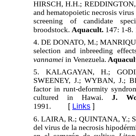
HIRSCH, H.H.; REDDINGTON, J.J
and hematopoietic necrosis virus 
screening of candidate spec
broodstock.
Aquacult.
147: 1-8.
4. DE DONATO, M.; MANRIQUE
selection and inbreeding effec
vannamei
in Venezuela.
Aquacul
5. KALAGAYAN, H.; GODI
SWEENEY, J.; WYBAN, J.; BRO
factor in runt-deformity syndr
cultured in Hawai.
J. Wo
[
Links
]
1991.
6. LAIRA, R.; QUINTANA, Y.; 
del virus de la necrosis hipodér
en el camarón de cultivo
Litop