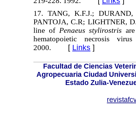
[
Links
]
219-228. 1992.
17.
TANG, K.F.J.; DURAND, 
PANTOJA, C.R; LIGHTNER, D.V. 
line of
Penaeus stylirostris
are
hematopoietic necrosis viru
[
Links
]
2000.
Facultad de Ciencias Veterin
Agropecuaria Ciudad Universi
Estado Zulia-Venezuel
revistaf