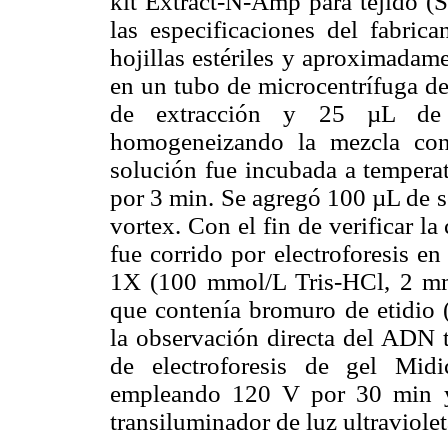
kit Extract-N-Amp para tejido (
las especificaciones del fabric
hojillas estériles y aproximada
en un tubo de microcentrífuga d
de extracción y 25 µL de s
homogeneizando la mezcla con 
solución fue incubada a tempera
por 3 min. Se agregó 100 µL de s
vortex. Con el fin de verificar l
fue corrido por electroforesis e
1X (100 mmol/L Tris-HCl, 2 m
que contenía bromuro de etidio 
la observación directa del ADN to
de electroforesis de gel Mi
empleando 120 V por 30 min y
transiluminador de luz ultraviole