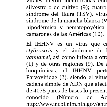
virales fueron identificadas c
silvestre o de cultivo (9); cuatr
síndrome del Taura (TSV), virus
síndrome de la mancha blanca (WS
hipodérmica y hematopoyética 
camarones de las Américas (10).
El IHHNV es un virus que ca
stylirostris
y el síndrome de l
vannamei
, así como infecta a ot
(1) y de otras regiones (9). De 
bioquímicas, el IHHNV pert
Parvoviridae (2), siendo el vi
cadena simple de ADN que afecta
de 4075 pares de bases lo presen
conocido (Número de Ac
http://www.ncbi.nlm.nih.gov/e