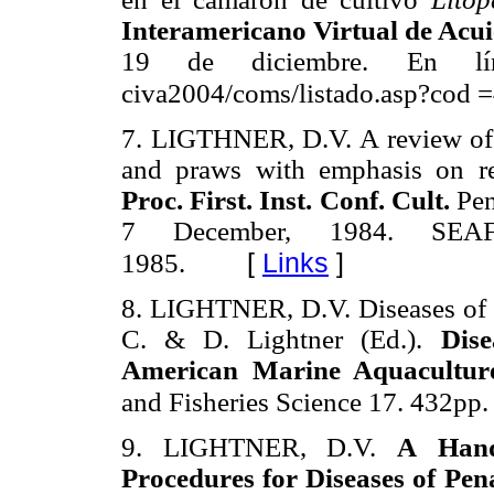
Interamericano Virtual de Acui
19 de diciembre. En línea
civa2004/coms/listado.asp?cod =
7. LIGTHNER, D.V. A review of t
and praws with emphasis on re
Proc. First. Inst. Conf. Cult.
Pen
7 December, 1984. SEA
[
Links
]
1985.
8. LIGHTNER, D.V. Diseases of c
C. & D. Lightner (Ed.).
Dise
American Marine Aquacultur
and Fisheries Science 17. 432pp.
9. LIGHTNER, D.V.
A
Han
Procedures for Diseases of Pe