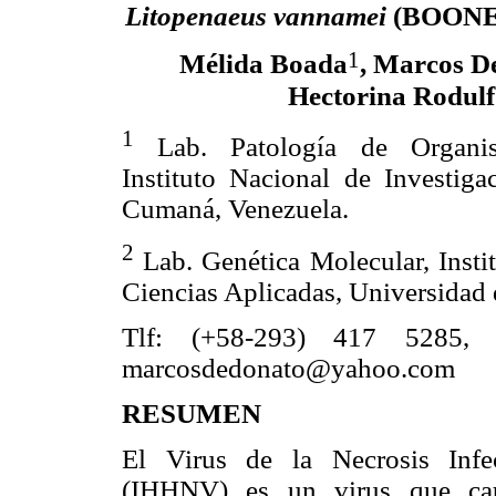
Litopenaeus vannamei
(BOONE
1
Mélida Boada
, Marcos D
Hectorina Rodulf
1
Lab. Patología de Organis
Instituto Nacional de Investiga
Cumaná, Venezuela.
2
Lab. Genética Molecular, Insti
Ciencias Aplicadas, Universidad
Tlf: (+58-293) 417 5285, 
marcosdedonato@yahoo.com
RESUMEN
El Virus de la Necrosis Infe
(IHHNV) es un virus que cau