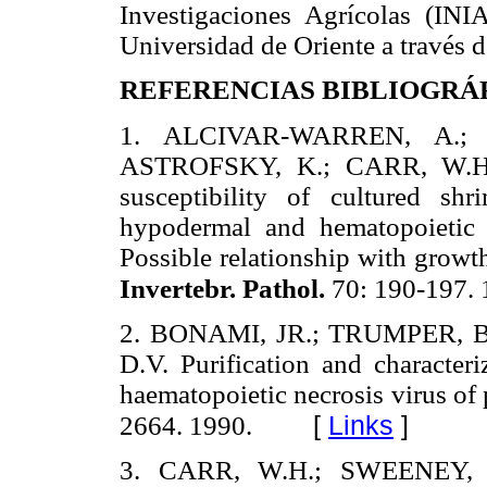
Investigaciones Agrícolas (INI
Universidad de Oriente a través
REFERENCIAS BIBLIOGRÁ
1. ALCIVAR-WARREN, A.; 
ASTROFSKY, K.; CARR, W.H.
susceptibility of cultured shr
hypodermal and hematopoietic
Possible relationship with growt
Invertebr. Pathol.
70: 190-197. 
2. BONAMI, JR.; TRUMPER, B
D.V. Purification and character
haematopoietic necrosis virus of
[
Links
]
2664. 1990.
3. CARR, W.H.; SWEENEY, 