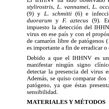
stylirostris
,
L. vannamei
,
L. occ
(9) y
L. schmitti
(6) e infecc
duorarum
y
F. aztecus
(9). En
impuesto la detección del IHH
virus en ese país y con el propó
de camarón libre de patógenos (1
es importante a fin de erradicar 
Debido a que el IHHNV es un 
manifestar ningún signo clínic
detectar la presencia del virus
Además, se quiso comparar dos t
patógeno, ya que éstas presenta
sensibilidad.
MATERIALES Y MÉTODOS