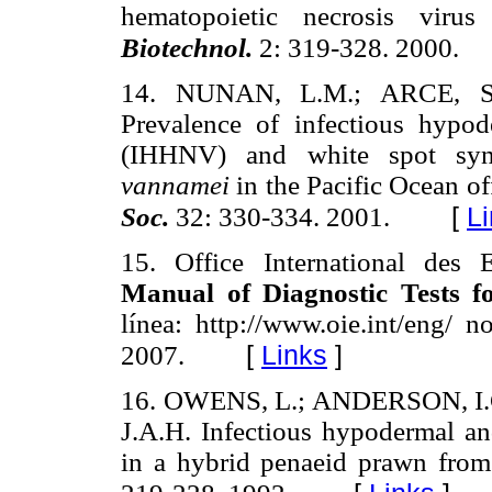
hematopoietic necrosis vir
Biotechnol.
2: 319-328. 2000.
14. NUNAN, L.M.; ARCE, S
Prevalence of infectious hypod
(IHHNV) and white spot sy
vannamei
in the Pacific Ocean o
[
L
Soc.
32: 330-334. 2001.
15. Office International des 
Manual of Diagnostic Tests f
línea: http://www.oie.int/eng/
[
Links
]
2007.
16. OWENS, L.; ANDERSON, I.
J.A.H. Infectious hypodermal a
in a hybrid penaeid prawn from 