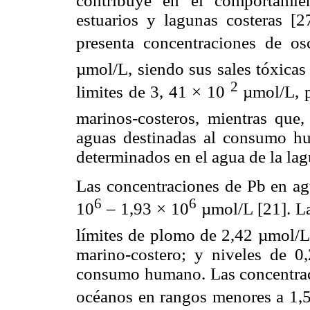
contribuye en el comportamie
estuarios y lagunas costeras [
presenta concentraciones de os
µmol/L, siendo sus sales tóxicas
2
limites de 3, 41 × 10 
µmol/L, p
marinos-costeros, mientras que, 
aguas destinadas al consumo hu
determinados en el agua de la la
Las concentraciones de Pb en agu
6
6
10
– 1,93 × 10
µmol/L [21]. La
límites de plomo de 2,42 µmol/L 
marino-costero; y niveles de 0
consumo humano. Las concentraci
océanos en rangos menores a 1,5