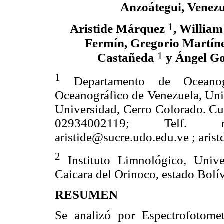
Anzoátegui, Venezu
1
Aristide Márquez
, Willia
Fermín, Gregorio Martín
1
Castañeda
y Ángel G
1
Departamento de Oceanogra
Oceanográfico de Venezuela, Univ
Universidad, Cerro Colorado. Cum
02934002119; Telf. m
aristide@sucre.udo.edu.ve ; ari
2
Instituto Limnológico, Unive
Caicara del Orinoco, estado Bolív
RESUMEN
Se analizó por Espectrofotome