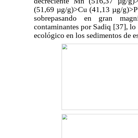
decreciente Mn (516,37 µg/g)
(51,69 µg/g)>Cu (41,13 µg/g)>Pb
sobrepasando en gran magni
contaminantes por Sadiq [37], lo
ecológico en los sedimentos de e