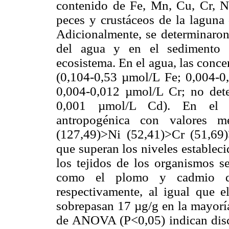
contenido de Fe, Mn, Cu, Cr, N
peces y crustáceos de la laguna
Adicionalmente, se determinaron 
del agua y en el sedimento p
ecosistema. En el agua, las conc
(0,104-0,53 µmol/L Fe; 0,004-
0,004-0,012 µmol/L Cr; no det
0,001 µmol/L Cd). En el se
antropogénica con valores 
(127,49)>Ni (52,41)>Cr (51,69
que superan los niveles establec
los tejidos de los organismos se
como el plomo y cadmio q
respectivamente, al igual que e
sobrepasan 17 µg/g en la mayoría
de ANOVA (P<0,05) indican discr