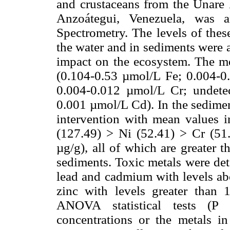
and crustaceans from the Unare 
Anzoátegui, Venezuela, was 
Spectrometry. The levels of thes
the water and in sediments were a
impact on the ecosystem. The me
(0.104-0.53 µmol/L Fe; 0.004-
0.004-0.012 µmol/L Cr; undete
0.001 µmol/L Cd). In the sedime
intervention with mean values 
(127.49) > Ni (52.41) > Cr (51
µg/g), all of which are greater 
sediments. Toxic metals were det
lead and cadmium with levels abo
zinc with levels greater than 
ANOVA statistical tests (P
concentrations or the metals in