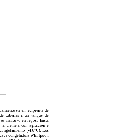
dualmente en un recipiente de
 de tuberías a un tanque de
, se mantuvo en reposo hasta
a la cremera con agitación e
 congelamiento (-4,6°C). Los
a cava congeladora Whirlpool,