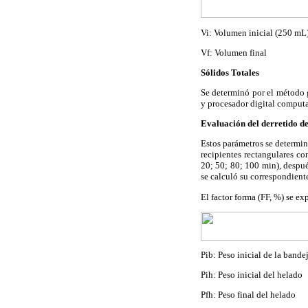
Vi: Volumen inicial (250 mL
Vf: Volumen final
Sólidos Totales
Se determinó por el método g
y procesador digital comput
Evaluación del derretido de
Estos parámetros se determin
recipientes rectangulares co
20; 50; 80; 100 min), despué
se calculó su correspondient
El factor forma (FF, %) se ex
Pib: Peso inicial de la bande
Pih: Peso inicial del helado
Pfh: Peso final del helado