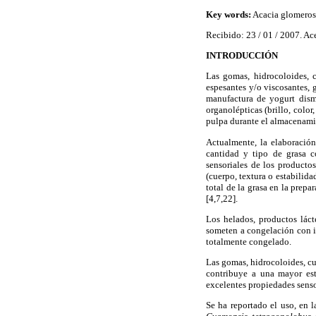
Key words:
Acacia glomerosa
Recibido: 23 / 01 / 2007. Ac
INTRODUCCIÓN
Las gomas, hidrocoloides, c
espesantes y/o viscosantes, 
manufactura de yogurt dism
organolépticas (brillo, color
pulpa durante el almacenamie
Actualmente, la elaboración
cantidad y tipo de grasa c
sensoriales de los producto
(cuerpo, textura o estabilida
total de la grasa en la prep
[4,7,22].
Los helados, productos lác
someten a congelación con in
totalmente congelado.
Las gomas, hidrocoloides, cu
contribuye a una mayor est
excelentes propiedades sensor
Se ha reportado el uso, en 