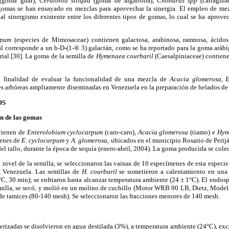
(goma guar),
Ceratonia siliqua
(goma de algarroba),
Chondrus spp
(carragin
s gomas se han ensayado en mezclas para aprovechar la sinergia. El empleo de me
 al sinergismo existente entre los diferentes tipos de gomas, lo cual se ha aprove
rpum
(especies de Mimosaceae) contienen galactosa, arabinosa, ramnosa, ácidos
l corresponde a un b-D-(1-® 3) galactán, como se ha reportado para la goma arábi
rial [30]. La goma de la semilla de
Hymenaea courbaril
(Caesalpiniaceae) contiene 
la finalidad de evaluar la funcionalidad de una mezcla de
Acacia glomerosa
,
E
s arbóreas ampliamente diseminadas en Venezuela en la preparación de helados de 
OS
ón de las gomas
vienen de
Enterolobium cyclocarpum
(caro-caro),
Acacia glomerosa
(tiamo) e
Hym
menes de
E. cyclocarpum
y
A. glomerosa,
ubicados en el municipio Rosario de Perijá
del tallo, durante la época de sequía (enero-abril, 2004). La goma producida se colec
ivel de la semilla, se seleccionaron las vainas de 10 especímenes de esta especie
, Venezuela. Las semillas de
H. courbaril
se sometieron a calentamiento en una 
, 30 min); se enfriaron hasta alcanzar temperatura ambiente (24 ± 1°C). El endo
milla, se secó, y molió en un molino de cuchillo (Motor WRB 90 LB, Dietz, Mod
de tamices (80-140 mesh). Se seleccionaron las fracciones menores de 140 mesh.
rizadas se disolvieron en agua destilada (3%), a temperatura ambiente (24°C), ex