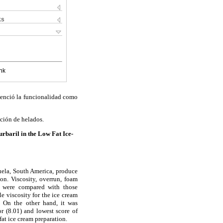
ks
nk
videnció la funcionalidad como
ción de helados.
baril in the Low Fat Ice-
ela, South America, produce
on. Viscosity, overrun, foam
cs were compared with those
e viscosity for the ice cream
. On the other hand, it was
or (8.01) and lowest score of
fat ice cream preparation.