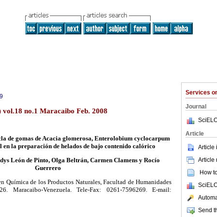
Services 
9
Journal
) vol.18 no.1 Maracaibo Feb. 2008
SciELO
Article
cla de gomas de Acacia glomerosa, Enterolobium cyclocarpum
en la preparación de helados de bajo contenido calórico
Article
Article
dys León de Pinto, Olga Beltrán, Carmen Clamens y Rocío
Guerrero
How to 
en Química de los Productos Naturales, Facultad de Humanidades
SciELO
6. Maracaibo-Venezuela. Tele-Fax: 0261-7596269. E-mail:
Automat
Send th