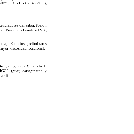
 (-40°C, 133x10-3 mBar, 48 h),
tenciadores del sabor, fueron
por Productos Grindsted S.A,
la). Estudios preliminares
mayor viscosidad rotacional.
ntrol, sin goma, (B) mezcla de
GC2 (guar, carraginatos y
aril).