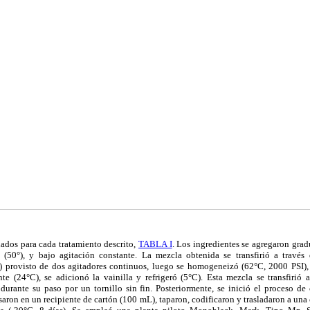
ados para cada tratamiento descrito,
TABLA I
. Los ingredientes se agregaron gra
 (50°), y bajo agitación constante. La mezcla obtenida se transfirió a través
) provisto de dos agitadores continuos, luego se homogeneizó (62°C, 2000 PSI)
te (24°C), se adicionó la vainilla y refrigeró (5°C). Esta mezcla se transfirió 
 durante su paso por un tornillo sin fin. Posteriormente, se inició el proceso de
aron en un recipiente de cartón (100 mL), taparon, codificaron y trasladaron a un