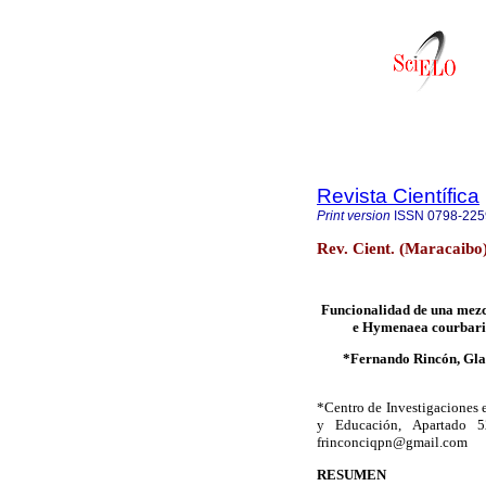
Revista Científica
Print version
ISSN
0798-225
Rev. Cient. (Maracaibo
Funcionalidad de una mez
e Hymenaea courbaril 
*Fernando Rincón, Gla
*Centro de Investigaciones 
y Educación, Apartado 52
frinconciqpn@gmail.com
RESUMEN