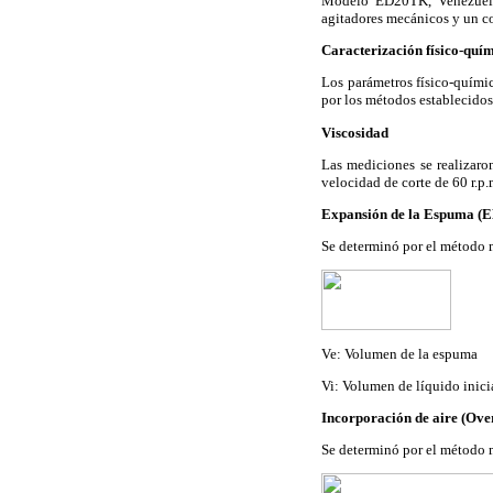
Modelo ED20TK, Venezuela 
agitadores mecánicos y un c
Caracterización físico-quí
Los parámetros físico-químic
por los métodos establecidos
Viscosidad
Las mediciones se realizaro
velocidad de corte de 60 r.p.
Expansión de la Espuma (E
Se determinó por el método 
Ve: Volumen de la espuma
Vi: Volumen de líquido inici
Incorporación de aire (Ove
Se determinó por el método 