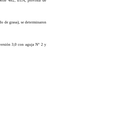
erie 482, EUA, provista de
do de grasa), se determinaron
versión 3,0 con aguja N° 2 y