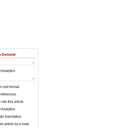
on Demand
 Analytics
 in xml format
 references
cite this article
 Analytics
ic translation
is article by e-mail