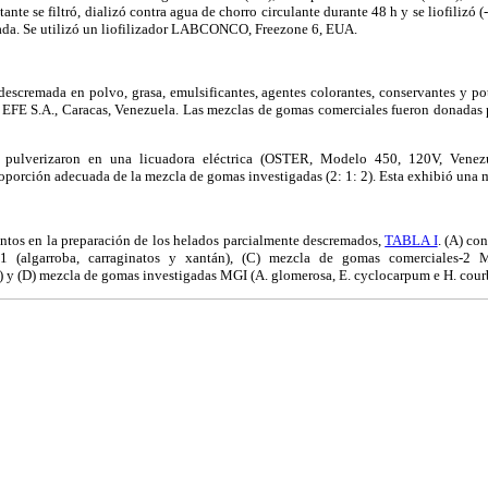
tante se filtró, dializó contra agua de chorro circulante durante 48 h y se liofilizó
cada. Se utilizó un liofilizador LABCONCO, Freezone 6, EUA.
descremada en polvo, grasa, emulsificantes, agentes colorantes, conservantes y po
 EFE S.A., Caracas, Venezuela. Las mezclas de gomas comerciales fueron donadas 
 pulverizaron en una licuadora eléctrica (OSTER, Modelo 450, 120V, Venezue
roporción adecuada de la mezcla de gomas investigadas (2: 1: 2). Esta exhibió una 
entos en la preparación de los helados parcialmente descremados,
TABLA I
. (A) co
 (algarroba, carraginatos y xantán), (C) mezcla de gomas comerciales-2 M
 y (D) mezcla de gomas investigadas MGI (A. glomerosa, E. cyclocarpum e H. courb