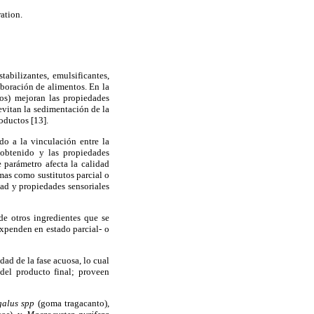
ation.
abilizantes, emulsificantes,
aboración de alimentos. En la
os) mejoran las propiedades
 evitan la sedimentación de la
oductos [13].
do a la vinculación entre la
 obtenido y las propiedades
 parámetro afecta la calidad
omas como sustitutos parcial o
dad y propiedades sensoriales
e otros ingredientes que se
expenden en estado parcial- o
ad de la fase acuosa, lo cual
del producto final; proveen
galus spp
(goma tragacanto),