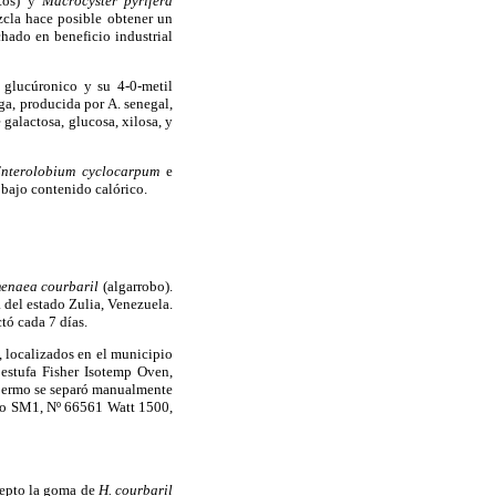
atos) y
Macrocyster pyrifera
zcla hace posible obtener un
chado en beneficio industrial
 glucúronico y su 4-0-metil
ga, producida por A. senegal,
galactosa, glucosa, xilosa, y
nterolobium cyclocarpum
e
bajo contenido calórico.
enaea courbaril
(algarrobo).
 del estado Zulia, Venezuela.
tó cada 7 días.
, localizados en el municipio
estufa Fisher Isotemp Oven,
spermo se separó manualmente
elo SM1, Nº 66561 Watt 1500,
cepto la goma de
H. courbaril