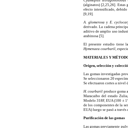
Cyamopsis tetragonolobus
(alginatos) [2,25,26]. Esta
efecto intensificado, debido
[9,19].
A. glomerosa
y
E. cycloca
derivado. La cadena principa
aditivo de amplio uso indust
arabinosa [5].
El presente estudio tiene 
Hymenaea courbaril,
especie
MATERIALES Y MÉTOD
Origen, selección y colecci
Las gomas investigadas pro
Se seleccionaron 20 especí
Se efectuaron cortes a nivel 
H. courbaril
produce goma a n
Maracaibo del estado Zulia
Modelo 318F, EUA (100 ± 1°C
de los componentes de la se
EUA) luego se pasó a través 
Purificación de las gomas
Las gomas previamente pulve