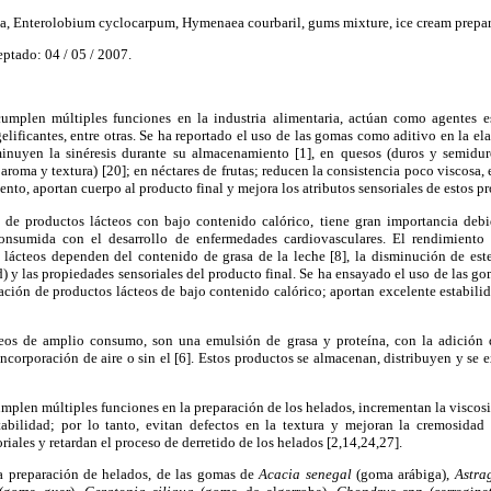
, Enterolobium cyclocarpum, Hymenaea courbaril, gums mixture, ice cream prepar
eptado: 04 / 05 / 2007.
umplen múltiples funciones en la industria alimentaria, actúan como agentes est
gelificantes, entre otras. Se ha reportado el uso de las gomas como aditivo en la el
inuyen la sinéresis durante su almacenamiento [1], en quesos (duros y semidur
, aroma y textura) [20]; en néctares de frutas; reducen la consistencia poco viscosa,
nto, aportan cuerpo al producto final y mejora los atributos sensoriales de estos pr
 de productos lácteos con bajo contenido calórico, tiene gran importancia debi
onsumida con el desarrollo de enfermedades cardiovasculares. El rendimiento
s lácteos dependen del contenido de grasa de la leche [8], la disminución de este
d) y las propiedades sensoriales del producto final. Se ha ensayado el uso de las g
aración de productos lácteos de bajo contenido calórico; aportan excelente estabili
teos de amplio consumo, son una emulsión de grasa y proteína, con la adición d
corporación de aire o sin el [6]. Estos productos se almacenan, distribuyen y se 
mplen múltiples funciones en la preparación de los helados, incrementan la viscosid
abilidad; por lo tanto, evitan defectos en la textura y mejoran la cremosidad 
iales y retardan el proceso de derretido de los helados [2,14,24,27].
la preparación de helados, de las gomas de
Acacia senegal
(goma arábiga),
Astra