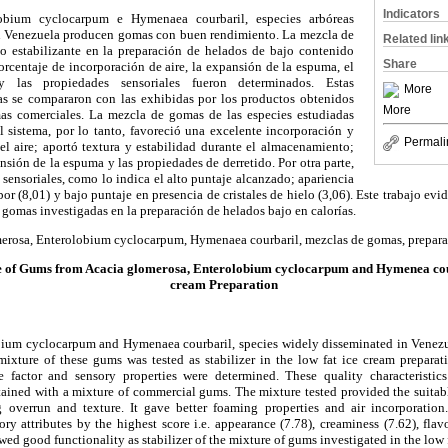
Indicators
obium cyclocarpum e Hymenaea courbaril, especies arbóreas
 Venezuela producen gomas con buen rendimiento. La mezcla de
Related lin
o estabilizante en la preparación de helados de bajo contenido
Share
porcentaje de incorporación de aire, la expansión de la espuma, el
y las propiedades sensoriales fueron determinados. Estas
More
icas se compararon con las exhibidas por los productos obtenidos
More
s comerciales. La mezcla de gomas de las especies estudiadas
l sistema, por lo tanto, favoreció una excelente incorporación y
Permali
el aire; aportó textura y estabilidad durante el almacenamiento;
sión de la espuma y las propiedades de derretido. Por otra parte,
 sensoriales, como lo indica el alto puntaje alcanzado; apariencia
bor (8,01) y bajo puntaje en presencia de cristales de hielo (3,06). Este trabajo e
e gomas investigadas en la preparación de helados bajo en calorías.
erosa, Enterolobium cyclocarpum, Hymenaea courbaril, mezclas de gomas, prepara
re of Gums from Acacia glomerosa, Enterolobium cyclocarpum and Hymenea cour
cream Preparation
bium cyclocarpum and Hymenaea courbaril, species widely disseminated in Venezu
xture of these gums was tested as stabilizer in the low fat ice cream preparati
 factor and sensory properties were determined. These quality characteristi
ained with a mixture of commercial gums. The mixture tested provided the suitabl
 overrun and texture. It gave better foaming properties and air incorporation
y attributes by the highest score i.e. appearance (7.78), creaminess (7.62), flav
wed good functionality as stabilizer of the mixture of gums investigated in the low 