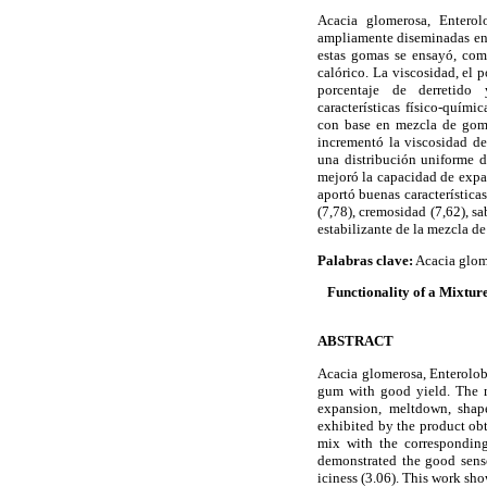
Acacia glomerosa, Enterol
ampliamente diseminadas en
estas gomas se ensayó, com
calórico. La viscosidad, el 
porcentaje de derretido 
características físico-quím
con base en mezcla de goma
incrementó la viscosidad de
una distribución uniforme d
mejoró la capacidad de expan
aportó buenas características
(7,78), cremosidad (7,62), sa
estabilizante de la mezcla d
Palabras clave:
Acacia glom
Functionality of a Mixtu
ABSTRACT
Acacia glomerosa, Enterolo
gum with good yield. The mi
expansion, meltdown, shape
exhibited by the product obt
mix with the corresponding
demonstrated the good sensor
iciness (3.06). This work sho