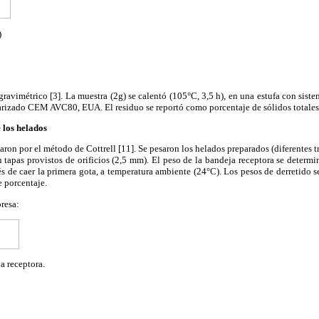
)
ravimétrico [3]. La muestra (2g) se calentó (105°C, 3,5 h), en una estufa con sis
arizado CEM AVC80, EUA. El residuo se reportó como porcentaje de sólidos totales
 los helados
aron por el método de Cottrell [11]. Se pesaron los helados preparados (diferentes t
n tapas provistos de orificios (2,5 mm). El peso de la bandeja receptora se determi
s de caer la primera gota, a temperatura ambiente (24°C). Los pesos de derretido s
e porcentaje.
presa:
ja receptora.