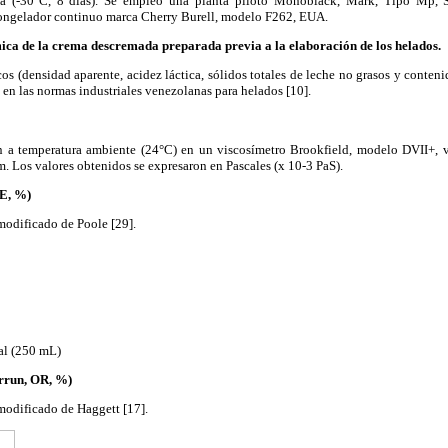
(-30°C, 8 días). Se empleó una planta piloto Monoblack, Mark, Tipo Mp, S
ongelador continuo marca Cherry Burell, modelo F262, EUA.
mica de la crema descremada preparada previa a la elaboración de los helados.
os (densidad aparente, acidez láctica, sólidos totales de leche no grasos y conteni
 en las normas industriales venezolanas para helados [10].
n a temperatura ambiente (24°C) en un viscosímetro Brookfield, modelo DVII+, 
m. Los valores obtenidos se expresaron en Pascales (x 10-3 PaS).
E, %)
modificado de Poole [29].
al (250 mL)
rrun, OR, %)
modificado de Haggett [17].