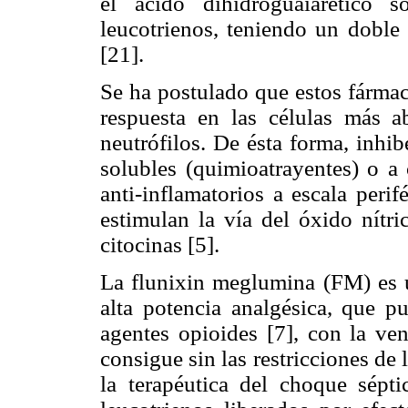
el ácido dihidroguaiarético 
leucotrienos, teniendo un doble
[21].
Se ha postulado que estos fármac
respuesta en las células más a
neutrófilos. De ésta forma, inhi
solubles (quimioatrayentes) o a
anti-inflamatorios a escala perif
estimulan la vía del óxido nítri
citocinas [5].
La flunixin meglumina (FM) es u
alta potencia analgésica, que pu
agentes opioides [7], con la ve
consigue sin las restricciones de 
la terapéutica del choque sépti