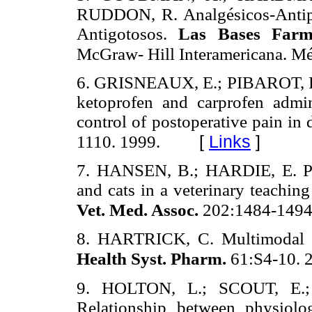
RUDDON, R. Analgésicos-Antipir
Antigotosos.
Las Bases Farma
McGraw- Hill Interamericana. Mé
6. GRISNEAUX, E.; PIBAROT, P.
ketoprofen and carprofen admin
control of postoperative pain in
[
Links
]
1110. 1999.
7. HANSEN, B.; HARDIE, E. Pre
and cats in a veterinary teachin
Vet. Med. Assoc.
202:1484-1494
8. HARTRICK, C. Multimodal p
Health Syst. Pharm.
61:S4-10. 
9. HOLTON, L.; SCOUT, E.
Relationship between physiolog