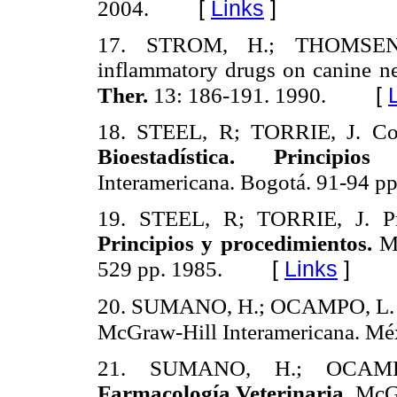
[
Links
]
2004.
17. STROM, H.; THOMSEN, M
inflammatory drugs on canine n
[
Ther.
13: 186-191. 1990.
18. STEEL, R; TORRIE, J. Com
Bioestadística. Principio
Interamericana. Bogotá. 91-94 pp
19. STEEL, R; TORRIE, J. Pru
Principios y procedimientos.
Mc
[
Links
]
529 pp. 1985.
20. SUMANO, H.; OCAMPO, L. A
McGraw-Hill Interamericana. Mé
21. SUMANO, H.; OCAMPO,
Farmacología Veterinaria.
McGr