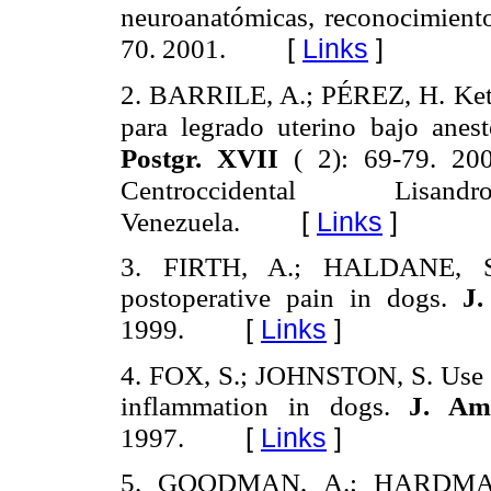
neuroanatómicas, reconocimient
[
Links
]
70. 2001.
2. BARRILE, A.; PÉREZ, H. Keto
para legrado uterino bajo anes
Postgr. XVII
( 2): 69-79. 20
Centroccidental Lisan
Venezuela.
[
Links
]
3. FIRTH, A.; HALDANE, S.
postoperative pain in dogs.
J.
[
Links
]
1999.
4. FOX, S.; JOHNSTON, S. Use of
inflammation in dogs.
J. Am
[
Links
]
1997.
5. GOODMAN, A.; HARDMAN,