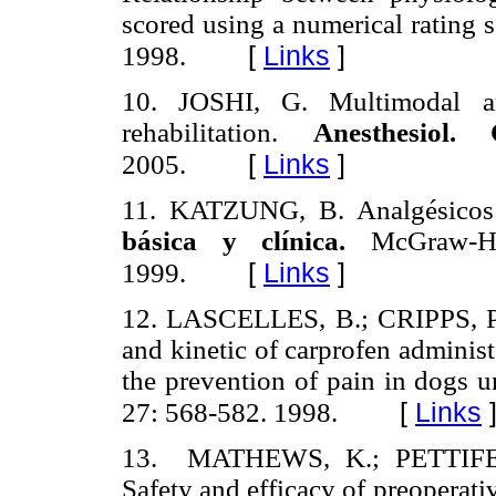
scored using a numerical rating 
[
Links
]
1998.
10. JOSHI, G. Multimodal ana
rehabilitation.
Anesthesiol
[
Links
]
2005.
11. KATZUNG, B. Analgésicos 
básica y clínica.
McGraw-Hi
[
Links
]
1999.
12. LASCELLES, B.; CRIPPS, P
and kinetic of carprofen administ
the prevention of pain in dogs 
[
Links
27: 568-582. 1998.
13. MATHEWS, K.; PETTIFE
Safety and efficacy of preoperat