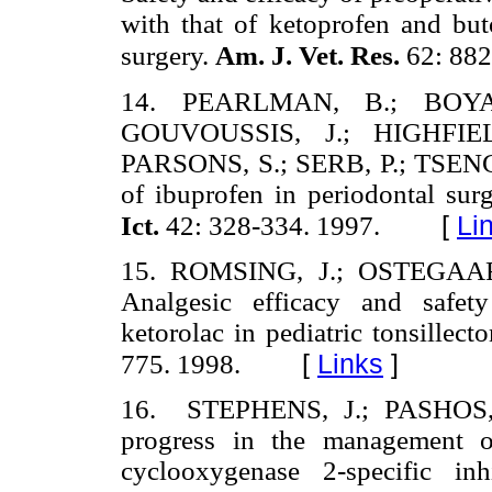
with that of ketoprofen and bu
surgery.
Am. J. Vet. Res.
62: 882
14. PEARLMAN, B.; BOYAT
GOUVOUSSIS, J.; HIGHFIEL
PARSONS, S.; SERB, P.; TSENG,
of ibuprofen in periodontal surg
[
Li
Ict.
42: 328-334. 1997.
15. ROMSING, J.; OSTEGAA
Analgesic efficacy and safety
ketorolac in pediatric tonsillec
[
Links
]
775. 1998.
16. STEPHENS, J.; PASHOS,
progress in the management o
cyclooxygenase 2-specific inh