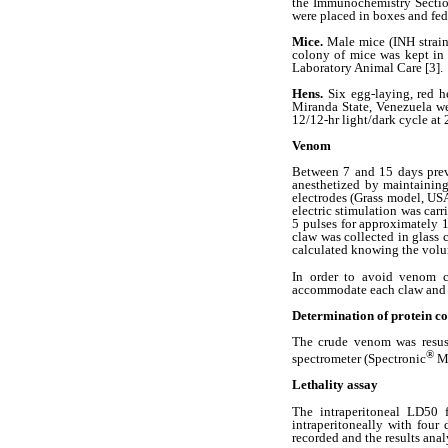
the Immunochemistry Section
were placed in boxes and fed
Mice.
Male mice (INH strain
colony of mice was kept in 
Laboratory Animal Care [3].
Hens.
Six egg-laying, red 
Miranda State, Venezuela we
12/12-hr light/dark cycle at
Venom
Between 7 and 15 days prev
anesthetized by maintainin
electrodes (Grass model, USA
electric stimulation was car
5 pulses for approximately 1
claw was collected in glass 
calculated knowing the volum
In order to avoid venom co
accommodate each claw and 
Determination of protein c
The crude venom was resusp
®
spectrometer (Spectronic
Mo
Lethality assay
The intraperitoneal LD50 
intraperitoneally with four
recorded and the results an