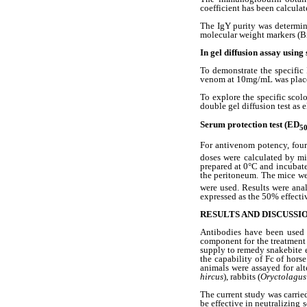
coefficient has been calcula
The IgY purity was determin
molecular weight markers (B
In gel diffusion assay usin
To demonstrate the specific
venom at 10mg/mL was placed 
To explore the specific scol
double gel diffusion test as 
Serum protection test (ED
5
For antivenom potency, four
doses were calculated by m
prepared at 0°C and incubat
the peritoneum. The mice we
were used. Results were ana
expressed as the 50% effecti
RESULTS AND DISCUSSI
Antibodies have been used f
component for the treatment
supply to remedy snakebite e
the capability of Fc of hors
animals were assayed for alt
hircus
), rabbits (
Oryctolagus
The current study was carrie
be effective in neutralizing