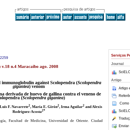
Serviços P
-2259
Journal
) v.18 n.4 Maracaibo ago. 2008
SciELO
Artigo
d immunoglobulin against Scolopendra (
Scolopendra
gigantea
) venom
Artigo
a derivada de huevo de gallina contra el veneno de
Referên
olopendra (
Scolopendra gigantea
)
Como c
2
2
2
 Luis F. Navarrete
, María E. Girón
, Irma Aguilar
and Alexis
2*
SciELO
Rodríguez-Acosta
Traduç
ogía, Facultad de Medicina, Universidad de Oriente. Ciudad
Enviar 