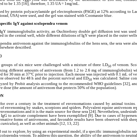
ted to be 1.35 [16]; therefore, 1.35 UA = 1mg/mL.
ed by protein polyacrylamide gel electrophoresis (PAGE) at 12% according to Lae
iorad, USA) were used, and the gel was stained with Coomassie blue.
g specific IgY against scolopendra venom
 IgY immunoglobulin activity, an Ouchterlony double gel diffusion test was used
in the central well, while different dilutions of IgY were placed in the outer well
opendra antivenom against the immunoglobulins of the hens sera, the sera were a
elsewhere described.
)
0
 groups of six mice were challenged with a mixture of three LD
of venom. Scol
50
ixing different amounts of antivenom (from 1.2 to 2.6 mg of immunoglobulin) 
ed for 30 min at 37°C prior to injection. Each mouse was injected with 0.1 mL of 
re observed for 48 h and the percent survival and ED
was calculated. Saline con
50
lyzed by Probit analysis according to the recommended WHO guidelines [32], and
ve dose (the amount of antivenom that protects 50% of the population).
ON
or over a century in the treatment of envenomations caused by animal toxins. 
 of envenoming by snakes, scorpions and spiders. Polyvalent equine antivenom rep
nvenomations and it is the main source for these sera [24]. Nevertheless, undesirabl
e IgG to activate complement have been exemplified [9]. Due to cases of hypersens
ernative forms of antivenoms, and favorable results have been observed with shee
 cuniculus
), as well as other animals [12, 13, 22].
d out to explore, by using an experimental model, if a specific immunoglobulin ra
 scolopendra venom. To address this question, the ability of the antivenom to neutr