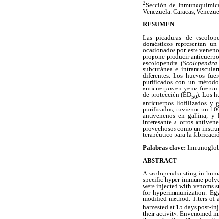
2
Sección de Inmunoquímica,
Venezuela. Caracas, Venezue
RESUMEN
Las picaduras de escolop
domésticos representan un
ocasionados por este veneno 
propone producir anticuerpo
escolopendra (
Scolopendra
subcutánea e intramuscular
diferentes. Los huevos fue
purificados con un método 
anticuerpos en yema fueron 
de protección (ED
). Los h
50
anticuerpos liofilizados y
purificados, tuvieron un 10
antivenenos en gallina, y 
interesante a otros antive
provechosos como un instrum
terapéutico para la fabricac
Palabras clave:
Inmunoglobu
ABSTRACT
A scolopendra sting in huma
specific hyper-immune polyc
were injected with venoms su
for hyperimmunization. Egg
modified method. Titers of a
harvested at 15 days post-in
their activity. Envenomed m