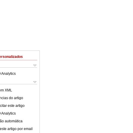
ersonalizados
 Analytics
 em XML
cias do artigo
itar este artigo
 Analytics
ão automática
este artigo por email