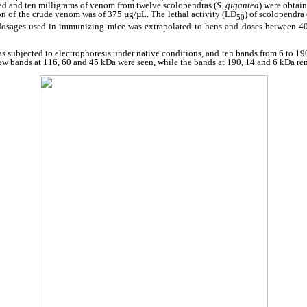
ed and ten milligrams of venom from twelve scolopendras (
S. gigantea
) were obtai
on of the crude venom was of 375 µg/µL. The lethal activity (LD
) of scolopendra
50
sages used in immunizing mice was extrapolated to hens and doses between 4
 subjected to electrophoresis under native conditions, and ten bands from 6 to 19
ew bands at 116, 60 and 45 kDa were seen, while the bands at 190, 14 and 6 kDa re