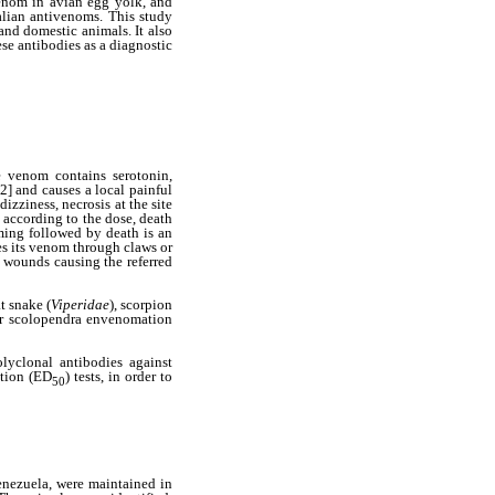
venom in avian egg yolk, and
alian antivenoms. This study
and domestic animals. It also
ese antibodies as a diagnostic
 venom contains serotonin,
2] and causes a local painful
izziness, necrosis at the site
according to the dose, death
ming followed by death is an
tes its venom through claws or
e wounds causing the referred
t snake (
Viperidae
), scorpion
for scolopendra envenomation
lyclonal antibodies against
ction (ED
) tests, in order to
50
enezuela, were maintained in