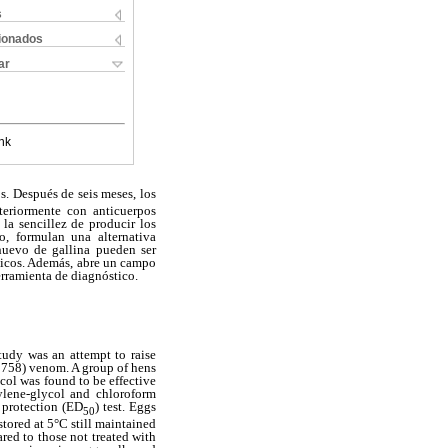
s
cionados
ar
nk
s. Después de seis meses, los
teriormente con anticuerpos
la sencillez de producir los
o, formulan una alternativa
huevo de gallina pueden ser
ticos. Además, abre un campo
erramienta de diagnóstico.
tudy was an attempt to raise
758) venom. A group of hens
col was found to be effective
ylene-glycol and chloroform
 protection (ED
) test. Eggs
50
tored at 5°C still maintained
ed to those not treated with