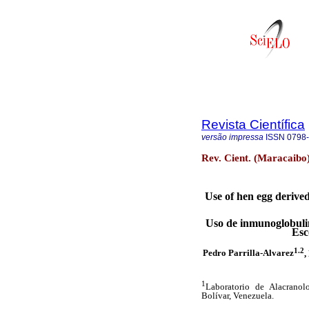
Revista Científica
versão impressa
ISSN
0798
Rev. Cient. (Maracaibo
Use of hen egg derive
Uso de inmunoglobulin
Esc
1.2
Pedro Parrilla-Alvarez
,
1
Laboratorio de Alacranol
Bolívar, Venezuela.