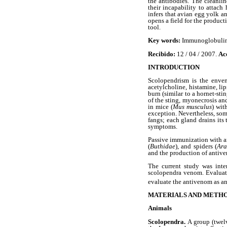
the antibodies. The cleanli
their incapability to attac
infers that avian egg yolk a
opens a field for the product
tool.
Key words:
Immunoglobulin 
Recibido:
12 / 04 / 2007.
Ac
INTRODUCTION
Scolopendrism is the enve
acetylcholine, histamine, li
burn (similar to a hornet-sti
of the sting, myonecrosis an
in mice (
Mus musculus
) wit
exception. Nevertheless, some
fangs; each gland drains its
symptoms.
Passive immunization with an
(
Buthidae
), and spiders (
Ara
and the production of antiven
The current study was int
scolopendra venom. Evaluati
evaluate the antivenom as an 
MATERIALS AND METH
Animals
Scolopendra.
A group (twel