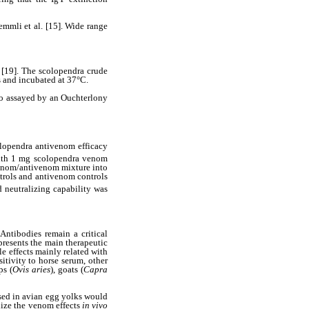
mmli et al. [15]. Wide range
 [19]. The scolopendra crude
s and incubated at 37°C.
lso assayed by an Ouchterlony
opendra antivenom efficacy
with 1 mg scolopendra venom
venom/antivenom mixture into
trols and antivenom controls
 neutralizing capability was
Antibodies remain a critical
resents the main therapeutic
e effects mainly related with
itivity to horse serum, other
ps (
Ovis aries
), goats (
Capra
ised in avian egg yolks would
alize the venom effects
in vivo