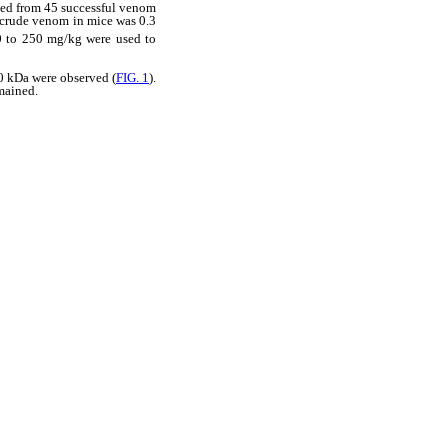
ned from 45 successful venom
 crude venom in mice was 0.3
0 to 250 mg/kg were used to
0 kDa were observed (
FIG. 1
).
mained.