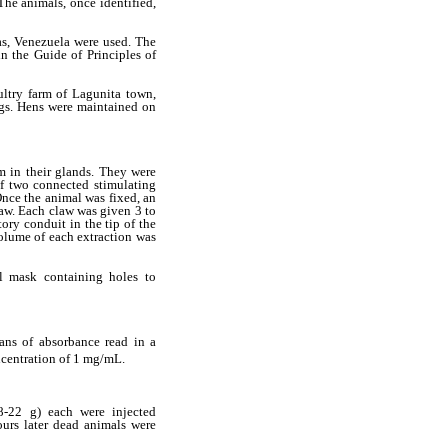
he animals, once identified,
as, Venezuela were used. The
 the Guide of Principles of
ultry farm of Lagunita town,
ggs. Hens were maintained on
 in their glands. They were
f two connected stimulating
Once the animal was fixed, an
law. Each claw was given 3 to
ory conduit in the tip of the
volume of each extraction was
al mask containing holes to
ans of absorbance read in a
ncentration of 1 mg/mL.
8-22 g) each were injected
ours later dead animals were