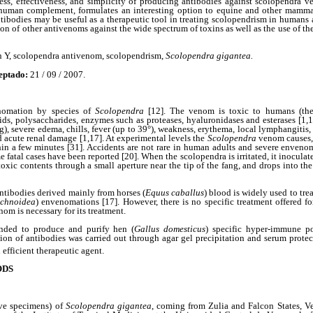
ness, effectiveness, and simplicity of producing antibodies against scolopendra 
h human complement, formulates an interesting option to equine and other mamm
ntibodies may be useful as a therapeutic tool in treating scolopendrism in humans 
ion of other antivenoms against the wide spectrum of toxins as well as the use of th
Y, scolopendra antivenom, scolopendrism,
Scolopendra gigantea.
eptado:
21 / 09 / 2007.
nomation by species of
Scolopendra
[12]. The venom is toxic to humans (the
pids, polysaccharides, enzymes such as proteases, hyaluronidases and esterases [1,1
ng), severe edema, chills, fever (up to 39°), weakness, erythema, local lymphangitis, d
d acute renal damage [1,17]. At experimental levels the
Scolopendra
venom causes, 
hin a few minutes [31]. Accidents are not rare in human adults and severe enveno
 fatal cases have been reported [20]. When the scolopendra is irritated, it inocula
 toxic contents through a small aperture near the tip of the fang, and drops into th
tibodies derived mainly from horses (
Equus caballus
) blood is widely used to trea
chnoidea
) envenomations [17]. However, there is no specific treatment offered 
om is necessary for its treatment.
ended to produce and purify hen (
Gallus domesticus
) specific hyper-immune po
on of antibodies was carried out through agar gel precipitation and serum prote
efficient therapeutic agent.
ODS
ve specimens) of
Scolopendra gigantea
, coming from Zulia and Falcon States, V