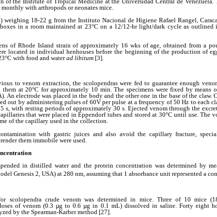
 of the Institute of Tropical Medicine at the Universidad Central de Venezuela. T
 monthly with arthropods or neonates mice.
) weighing 18-22 g from the Instituto Nacional de Higiene Rafael Rangel, Carac
boxes in a room maintained at 23°C on a 12/12-hr light/dark cycle as outlined in
hens of Rhode Island strain of approximately 16 wks of age, obtained from a po
re located in individual henhouses before the beginning of the production of e
 23°C with food and water
ad libitum
[3].
ious to venom extraction, the scolopendras were fed to guarantee enough venom
g them at 20°C for approximately 10 min. The specimens were fixed by means o
). An electrode was placed in the body and the other one in the base of the claw. 
ried out by administering pulses of 60V per pulse at a frequency of 50 Hz to each c
5 s, with resting periods of approximately 30 s. Ejected venom through the excret
capillaries that were placed in Eppendorf tubes and stored at 30°C until use. The 
e of the capillary used in the collection.
ntamination with gastric juices and also avoid the capillary fracture, speci
render them immobile were used.
oncentration
ended in distilled water and the protein concentration was determined by me
del Genesis 2, USA) at 280 nm, assuming that 1 absorbance unit represented a co
for scolopendra crude venom was determined in mice. Three of 10 mice (1
 doses of venom (0.3 µg to 0.6 µg in 0.1 mL) dissolved in saline. Forty eight h
alyzed by the Spearman-Karber method [27].