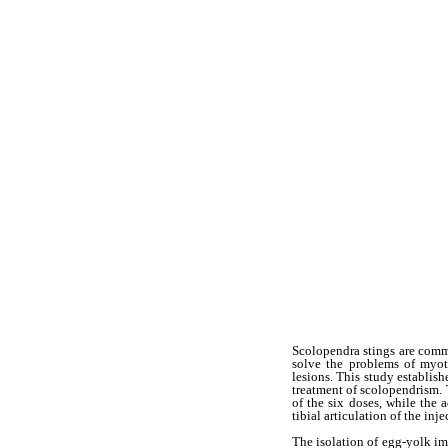
Scolopendra stings are commo
solve the problems of myot
lesions. This study establis
treatment of scolopendrism. 
of the six doses, while the 
tibial articulation of the inje
The isolation of egg-yolk i