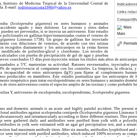
 Instituto de Medicina Tropical de la Universidad Central de
Indicadore
la. E-mail:
rodriguezacosta1946@yahoo.es
Links rela
Compartilh
endra (
Scolopendra gigantea
) en seres humanos y animales
 accidente agudo y muy doloroso. La necrosis y otros daños
Mais
pueden ser prevenidos, si se inyecta un antiveneno. Este estudio
Mais
s policlonales en gallinas hiper-inmunizadas contra el veneno de
 gigantea
Linneaus 1758). Un grupo de gallinas fue inyectado
mente con diluciones de venenos, de acuerdo con tres rutinas
Permali
ron recogidos diariamente y los anticuerpos en la yema fueron
modificado de polietilen-glicol y cloroformo. Los niveles de
calculados con prueba de precipitación de gel de agar y pruebas
uevos cosechados 15 días post-inyección tenían los títulos más altos de anticuerpo
 guardados a 5°C mantenían su actividad. Ratones envenenados, inyectados pos
0% de supervivencia al compararse con los controles. La limpieza, la eficacia, y 
la incapacidad de estos anticuerpos (IgY) para fijarse al complemento human
nenos producidos en mamíferos. Este estudio puntualiza que los anticuerpos de 
ento terapéutico para tratar escolopendrismo en seres humanos y animales domés
ión de otros antivenenos contra el espectro amplio de las toxinas y como probable h
lina Y, antiveneno de escolopendra, escolopendrismo,
Scolopendra gigantea.
ns and domestic animals is an acute and highly painful accident. The present s
lonal antibodies against scolopendra centipede (
Scolopendra gigantea
Linneaus 1
bcutaneously and intramuscularly according to three different routines. This proto
s were gathered daily and antibodies were purified from yolk with a polyeth
ntibodies in yolk were estimated with an agar gel precipitation test, and a serum
jection had maximum antibody titers. After six months, antibodies lyophilized and s
ice were injected with purified antibodies, which induced 100% recovery as compar