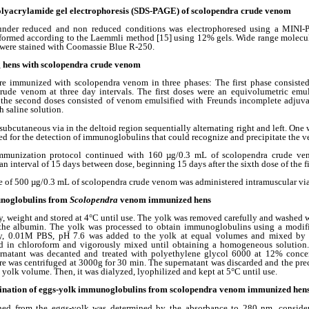
olyacrylamide gel electrophoresis (SDS-PAGE) of scolopendra crude venom
nder reduced and non reduced conditions was electrophoresed using a MIN
ormed according to the Laemmli method [15] using 12% gels. Wide range molecul
s were stained with Coomassie Blue R-250.
 hens with scolopendra crude venom
re immunized with scolopendra venom in three phases: The first phase consisted
rude venom at three day intervals. The first doses were an equivolumetric emu
the second doses consisted of venom emulsified with Freunds incomplete adjuva
 saline solution.
ubcutaneous via in the deltoid region sequentially alternating right and left. One w
ned for the detection of immunoglobulins that could recognize and precipitate the 
mmunization protocol continued with 160 µg/0.3 mL of scolopendra crude ven
 an interval of 15 days between dose, beginning 15 days after the sixth dose of the fi
ose of 500 µg/0.3 mL of scolopendra crude venom was administered intramuscular via
unoglobulins from
Scolopendra
venom immunized hens
y, weight and stored at 4°C until use. The yolk was removed carefully and washed 
the albumin. The yolk was processed to obtain immunoglobulins using a modif
fly, 0.01M PBS, pH 7.6 was added to the yolk at equal volumes and mixed by
ed in chloroform and vigorously mixed until obtaining a homogeneous solution. 
rnatant was decanted and treated with polyethylene glycol 6000 at 12% conce
re was centrifuged at 3000g for 30 min. The supernatant was discarded and the pre
 yolk volume. Then, it was dialyzed, lyophilized and kept at 5°C until use.
ination of eggs-yolk
immunoglobulins from scolopendra venom immunized hen
ed from the eggs-yolk was determined by the absorbance to 280 nm, consideri