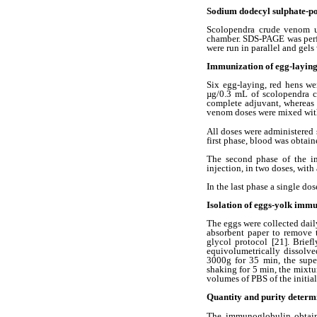
Sodium dodecyl sulphate-p
Scolopendra crude venom u
chamber. SDS-PAGE was perf
were run in parallel and gel
Immunization of egg-laying
Six egg-laying, red hens we
µg/0.3 mL of scolopendra c
complete adjuvant, whereas 
venom doses were mixed with
All doses were administered s
first phase, blood was obtai
The second phase of the i
injection, in two doses, with
In the last phase a single d
Isolation of eggs-yolk imm
The eggs were collected dail
absorbent paper to remove 
glycol protocol [21]. Brie
equivolumetrically dissolv
3000g for 35 min, the supe
shaking for 5 min, the mixtu
volumes of PBS of the initial
Quantity and purity determ
The immunoglobulin obtain