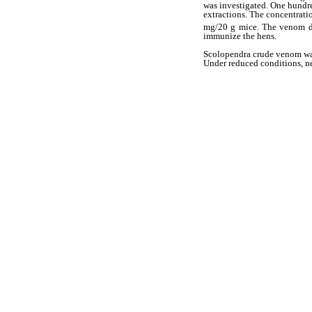
was investigated. One hundr
extractions. The concentrati
mg/20 g mice. The venom do
immunize the hens.
Scolopendra
crude venom was
Under reduced conditions, n