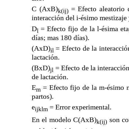
C (AxB)
=
Efecto aleatorio
k(ij)
interacción del i-ésimo mestizaje
D
=
Efecto fijo de la l-ésima et
l
días; mas 180 días).
(AxD)
=
Efecto de la interacció
il
lactación.
(BxD)
=
Efecto de la interacció
jl
de lactación.
E
=
Efecto fijo de la m-ésimo 
m
partos).
e
=
Error experimental.
ijklm
En el modelo C(AxB)
son co
k(ij)