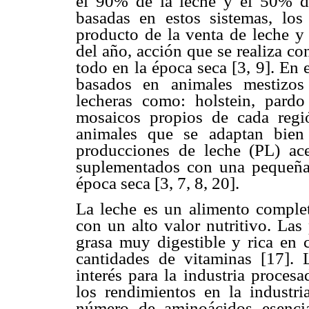
el 90% de la leche y el 50% de
basadas en estos sistemas, lo
producto de la venta de leche y 
del año, acción que se realiza co
todo en la época seca [3, 9]. En 
basados en animales mestizos
lecheras como: holstein, pard
mosaicos propios de cada regi
animales que se adaptan bien 
producciones de leche (PL) ac
suplementados con una pequeña 
época seca [3, 7, 8, 20].
La leche es un alimento compl
con un alto valor nutritivo. Las
grasa muy digestible y rica en c
cantidades de vitaminas [17]. 
interés para la industria proces
los rendimientos en la industr
número de aminoácidos esenci