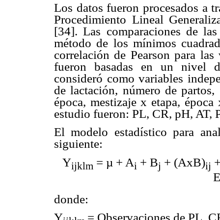
Los datos fueron procesados a tr
Procedimiento Lineal Generali
[34]. Las comparaciones de las
método de los mínimos cuadrad
correlación de Pearson para las 
fueron basadas en un nivel d
consideró como variables indepen
de lactación, número de partos, 
época, mestizaje x etapa, época 
estudio fueron: PL, CR, pH, AT,
El modelo estadístico para an
siguiente:
Y
= µ + A
+ B
+ (AxB)
+
ijklm
i
j
ij
donde:
Y
=
Observaciones de PL, C