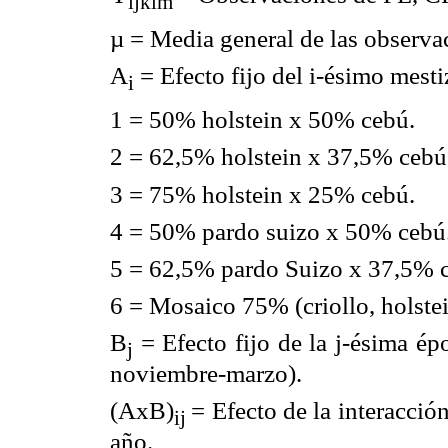
ijklm
µ =
Media general de las observa
A
=
Efecto fijo del i-ésimo mestiz
i
1 =
50% holstein x 50% cebú.
2 =
62,5% holstein x 37,5% cebú
3 =
75% holstein x 25% cebú.
4 =
50% pardo suizo x 50% cebú
5 =
62,5% pardo Suizo x 37,5% 
6 =
Mosaico 75% (criollo, holste
B
=
Efecto fijo de la j-ésima ép
j
noviembre-marzo).
(AxB)
=
Efecto de la interacció
ij
año.