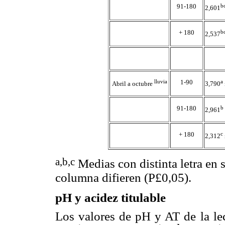
91-180
b
2,601
+ 180
b
2,537
lluvia
1-90
a
Abril a octubre
3,790
91-180
b
2,961
+ 180
c
2,312
a,b,c
Medias con distinta letra en 
columna difieren (P
£
0,05).
pH y acidez titulable
Los valores de pH y AT de la le