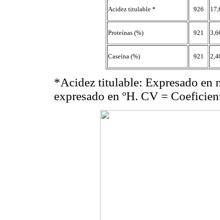
Acidez titulable *
926
17,
Proteínas (%)
921
3,6
Caseína (%)
921
2,4
*Acidez titulable: Expresado e
expresado en ºH. CV = Coeficient