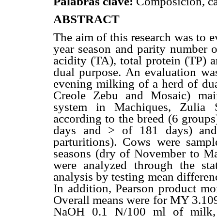
Palabras clave:
Composición, cal
ABSTRAC
T
The aim of this research was to ev
year season and parity number 
acidity (TA), total protein (TP)
dual purpose. An evaluation wa
evening milking of a herd of dua
Creole Zebu and Mosaic) main
system in Machiques, Zulia 
according to the breed (6 groups)
days and > of 181 days) and
parturitions). Cows were sampl
seasons (dry of November to Mar
were analyzed through the sta
analysis by testing
mean differen
In addition, Pearson product mo
Overall means were for MY 3.109
NaOH 0.1 N/100 ml of milk, 