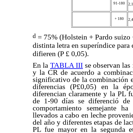
91-180
2,
+ 180
2,
d
= 75% (Holstein + Pardo suizo
distinta letra en superíndice par
difieren (P
£
0,05).
En la
TABLA III
se observan las
y la CR de acuerdo a combinaci
significativo de la combinación 
diferencias (P
£
0,05) en la épo
diferencian claramente y la PL f
de 1-90 días se diferenció d
comportamiento semejante ha 
llevados a cabo en leche proveni
del año y diferentes etapas de lac
PL fue mayor en la segunda eta