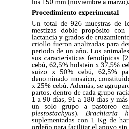
los 150 mm (noviembre a marzo)
Procedimiento experimental
Un total de 926 muestras de l
mestizas doble propósito con 
lactancia y grados de cruzamiento
criollo fueron analizadas para d
periodo de un año. Los animales
sus características fenotípicas 
cebú, 62,5% holstein x 37,5% c
suizo x 50% cebú, 62,5% pa
denominado mosaico, constituido 
x 25% cebú. Además, se agruparo
partos, dentro de cada grupo racia
1 a 90 días, 91 a 180 días y más
un solo grupo a pastoreo en 
plestostachyus
),
Brachiaria 
suplementadas con 1 Kg de har
ordeño para facilitar el apoyo sin