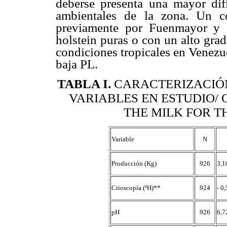
deberse presenta una mayor difi
ambientales de la zona. Un c
previamente por Fuenmayor y c
holstein puras o con un alto grad
condiciones tropicales en Venezu
baja PL.
TABLA I
.
CARACTERIZACIÓN
VARIABLES EN ESTUDIO/
THE MILK FOR T
Variable
N
Producción (Kg)
926
3,1
Crioscopía (ºH)**
924
- 0
pH
926
6,7