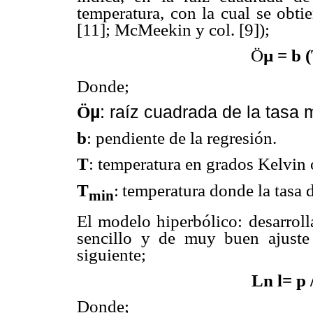
temperatura, con la cual se obti
[11]; McMeekin y col. [9]);
Ö
µ = b (
Donde;
Ö
µ
: raíz cuadrada de la tasa
b
: pendiente de la regresión.
T
: temperatura en grados Kelvin 
T
:
temperatura donde la tasa d
min
El modelo hiperbólico: desarroll
sencillo y de muy buen ajuste 
siguiente;
Ln
l
= p 
Donde;