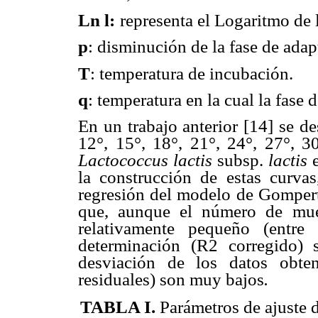
Ln
l
:
representa el Logaritmo de 
p
: disminución de la fase de ada
T
: temperatura de incubación.
q
: temperatura en la cual la fase 
En un trabajo anterior [14] se de
12°, 15°, 18°, 21°, 24°, 27°, 3
Lactococcus lactis
subsp.
lactis
e
la construcción de estas curvas
regresión del modelo de Gompert
que, aunque el número de mues
relativamente pequeño (entre
determinación (R2 corregido) 
desviación de los datos obte
residuales) son muy bajos
.
TABLA I
.
Parámetros de ajuste 