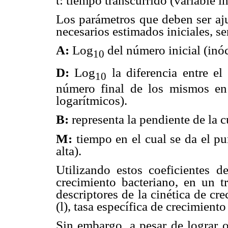
t:
tiempo transcurrido (variable i
Los parámetros que deben ser aju
necesarios estimados iniciales, se
A:
Log
del número inicial (inó
10
D:
Log
la diferencia entre el
10
número final de los mismos en l
logarítmicos).
B:
representa la pendiente de la c
M:
tiempo en el cual se da el p
alta).
Utilizando estos coeficientes 
crecimiento bacteriano, en un tr
descriptores de la cinética de cre
(
l
), tasa específica de crecimient
Sin embargo, a pesar de lograr o