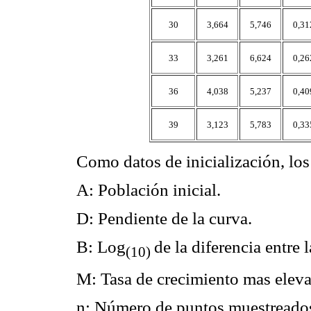
30
3,664
5,746
0,31
33
3,261
6,624
0,26
36
4,038
5,237
0,40
39
3,123
5,783
0,33
Como datos de inicialización, lo
A: Población inicial.
D: Pendiente de la curva.
B: Log
de la diferencia entre 
(10)
M: Tasa de crecimiento mas eleva
n: Número de puntos muestreados