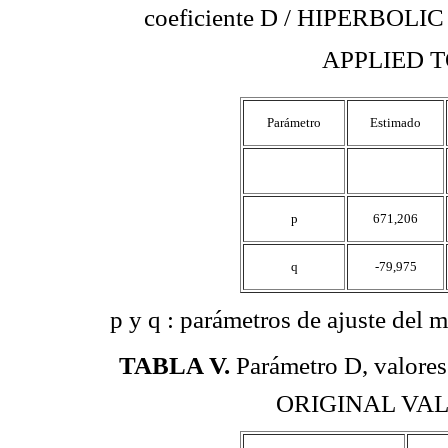
coeficiente D / HIPER
APPLIED TO
Parámetro
Estimado
p
671,206
q
-79,975
p y q : parámetros de ajuste del m
TABLA V
.
Parámetro D, valore
ORIGINAL VAL