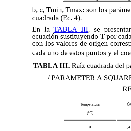
b, c, Tmin, Tmax: son los parámet
cuadrada (Ec. 4).
En la
TABLA III
, se presenta
ecuación sustituyendo T por cad
con los valores de origen corresp
cada uno de estos puntos y el coe
TABLA III
.
Raíz cuadrada del pa
/ PARAMETER A SQUA
RE
Temperatura
Ö
(°C)
9
1,4