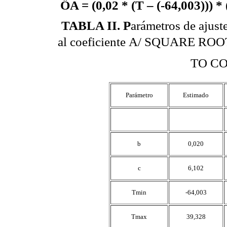
Ö
A = (0,02 * (T – (-64,003))) *
TABLA II
. P
arámetros de ajust
al coeficiente A/ SQUARE
TO COE
Parámetro
Estimado
b
0,020
c
6,102
Tmin
-64,003
Tmax
39,328