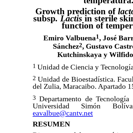
temperatura
Growth prediction of
lact
subsp
. Lactis
in sterile sk
function of temper
1
Emiro Valbuena
, José Bar
2
Sánchez
, Gustavo Castr
Kutchinskaya y Wilfido
1
Unidad de Ciencia y Tecnología
2
Unidad de Bioestadística. Facul
del Zulia, Maracaibo. Apartado 1
3
Departamento de Tecnología 
Universidad Simón Bolívar
eavalbue@cantv.net
RESUMEN