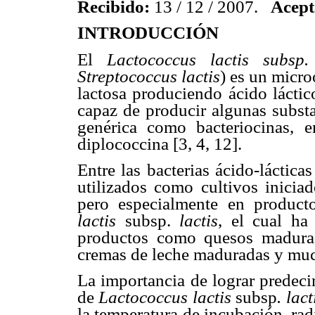
Recibido:
13 / 12 / 2007.
Acept
INTRODUCCIÓN
El
Lactococcus lactis subsp. 
Streptococcus
lactis
) es un micro
lactosa produciendo ácido láctic
capaz de producir algunas substa
genérica como bacteriocinas, e
diplococcina [3, 4, 12].
Entre las bacterias ácido-láctic
utilizados como cultivos inicia
pero especialmente en product
lactis
subsp.
lactis
, el cual ha
productos como quesos madurad
cremas de leche maduradas y much
La importancia de lograr predeci
de
Lactococcus lactis
subsp
. lact
la temperatura de incubación, rad