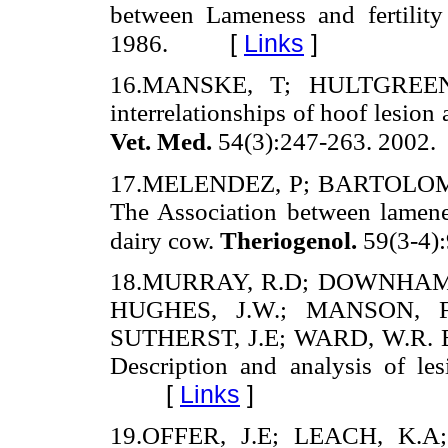
between Lameness and fertilit
[
Links
]
1986.
16.MANSKE, T; HULTGREEN,
interrelationships of hoof lesio
Vet. Med.
54(3):247-263. 2002.
17.MELENDEZ, P; BARTOLOM
The Association between lameness
dairy cow.
Theriogenol.
59(3-4)
18.MURRAY, R.D; DOWNHAM,
HUGHES, J.W.; MANSON, F.
SUTHERST, J.E; WARD, W.R. Epi
Description and analysis of le
[
Links
]
19.OFFER, J.E; LEACH, K.