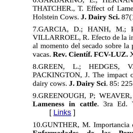
THATCHER., T. Effect of Lamen
Holstein Cows.
J. Dairy Sci.
87(
7.GARCIA, D.; HANH, M.; P
VILLARROEL, R. Efecto de la im
al momento del secado sobre la 
vacas.
Rev. Científ. FCV-LUZ.
X
8.GREEN, L.; HEDGES, V
PACKINGTON, J. The impact of 
dairy cows.
J. Dairy Sci
. 85: 22
9.GREENOUGH, P; WEAVER, D. 
Lameness in cattle
. 3ra Ed.
[
Links
]
10.GUNTHER, M. Importancia de
Enfermedades de las Pezu