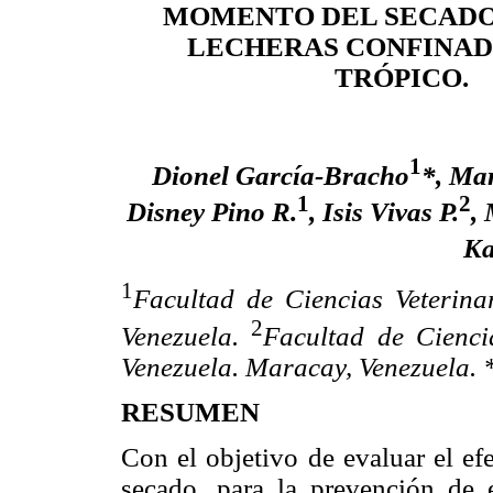
MOMENTO DEL SECADO
LECHERAS CONFINAD
TRÓPICO.
1
Dionel García-Bracho
*, Ma
1
2
Disney Pino R.
, Isis Vivas P.
, 
Ka
1
Facultad de Ciencias Veterina
2
Venezuela.
Facultad de Cienci
Venezuela. Maracay, Venezuela. 
RESUMEN
Con el objetivo de evaluar el ef
secado, para la prevención de 