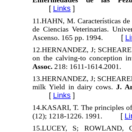
[
Links
]
11.HAHN, M. Características de 
de Ciencias Veterinarias. Unive
[
L
Ascenso. 165 pp. 1994.
12.HERNANDEZ, J; SCHEARER, 
on the calving-to conception i
Assoc.
218: 1611-1614.2001.
13.HERNANDEZ, J; SCHEARER, J
milk Yield in dairy cows.
J. A
[
Links
]
14.KASARI, T. The principles o
[
Li
(12); 1218-1226. 1991.
15.LUCEY, S; ROWLAND, G.