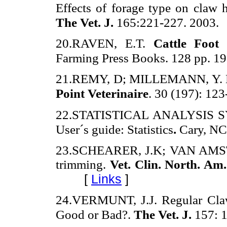
Effects of forage type on claw h
The Vet. J.
165:221-227. 2003.
20.RAVEN, E.T.
Cattle Foot
Farming Press Books. 128 pp. 1
21.REMY, D; MILLEMANN, Y. Le 
Point Veterinaire
. 30 (197): 12
22.STATISTICAL ANALYSIS SY
User´s guide: Statistics
.
Cary, NC
23.SCHEARER, J.K; VAN AMSTEL
trimming.
Vet. Clin. North. Am.
[
Links
]
24.VERMUNT, J.J. Regular Claw
Good or Bad?.
The Vet. J.
157: 1