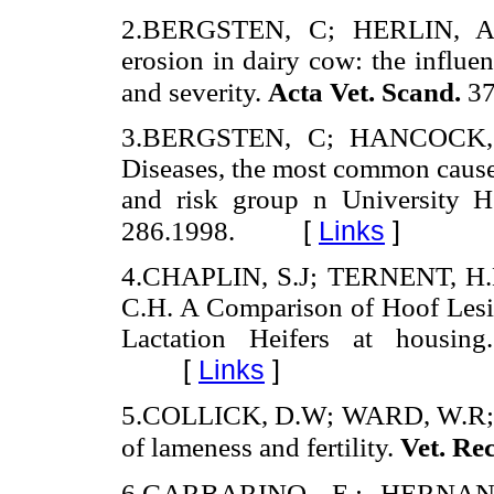
2.BERGSTEN, C; HERLIN, A.H
erosion in dairy cow: the influe
and severity.
Acta Vet. Scand.
37
3.BERGSTEN, C; HANCOCK, 
Diseases, the most common cause 
and risk group n University 
[
Links
]
286.1998.
4.CHAPLIN, S.J; TERNENT, H.
C.H. A Comparison of Hoof Lesi
Lactation Heifers at housin
[
Links
]
5.COLLICK, D.W; WARD, W.R; D
of lameness and fertility.
Vet. Rec
6.GARBARINO, E.; HERNAND