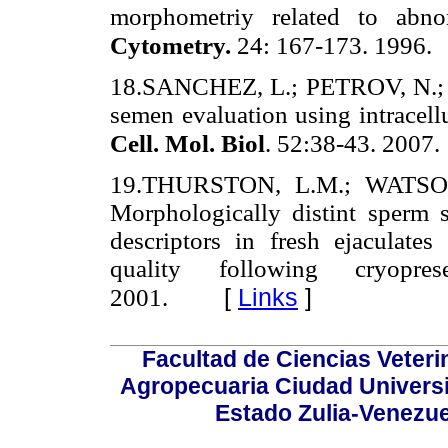
morphometriy related to abnor
Cytometry.
24: 167-173. 1996.
18.SANCHEZ, L.; PETROV, N.; A
semen evaluation using intracellu
Cell. Mol. Biol
. 52:38-43. 2007.
19.THURSTON, L.M.; WATSON
Morphologically distint sperm 
descriptors in fresh ejaculates
quality following cryopre
[
Links
]
2001.
Facultad de Ciencias Veterin
Agropecuaria Ciudad Universi
Estado Zulia-Venezuel