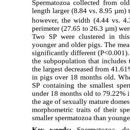
Spermatozoa collected from ol
length larger (8.84 vs. 8.95 µm)
however, the width (4.44 vs. 4
perimeter (27.65 to 26.3 µm) wer
Two SP were clustered in this 
younger and older pigs. The me
significantly different (P<0.001)
the subpopulation that includes
the largest decreased from 41.6
in pigs over 18 months old. Wher
SP containing the smallest spe
under 18 months old to 79.22% in
the age of sexually mature domest
morphometric traits of their s
smaller spermatozoa than younge
Key words:
Spermatozoa, dom