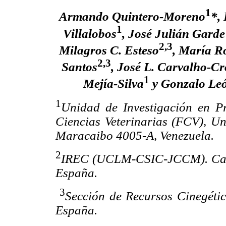
1
Armando Quintero-Moreno
*,
1
Villalobos
, José Julián Gard
2,3
Milagros C. Esteso
, María R
2,3
Santos
, José L. Carvalho-Cr
1
Mejía-Silva
y Gonzalo Le
1
Unidad de Investigación en P
Ciencias Veterinarias (FCV), Un
Maracaibo 4005-A, Venezuela.
2
IREC (UCLM-CSIC-JCCM). Campu
España.
3
Sección de Recursos Cinegéti
España.