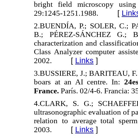
bright field microscopy using
[
Link
29:1245-1251.1988.
2.BUENDÍA, P.; SOLER, C.; 
B.; PÉREZ-SÁNCHEZ G.; B
characterization and classificat
Class Analyzer computer assist
[
Links
]
2002.
3.BUSSIERE, J.; BARITEAU, F. 
boars at an AI centre. In:
24e
France.
París. 02/4-6. Francia: 
4.CLARK, S. G.; SCHAEFFE
ultrasonographic evaluation of pa
relation to average total spe
[
Links
]
2003.