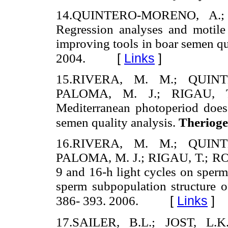
14.QUINTERO-MORENO, A.; 
Regression analyses and motile
improving tools in boar semen qu
[
Links
]
2004.
15.RIVERA, M. M.; QUIN
PALOMA, M. J.; RIGAU, T.
Mediterranean photoperiod does 
semen quality analysis.
Therioge
16.RIVERA, M. M.; QUIN
PALOMA, M. J.; RIGAU, T.; ROD
9 and 16-h light cycles on sperm
sperm subpopulation structure 
[
Links
]
386- 393. 2006.
17.SAILER, B.L.; JOST, L.