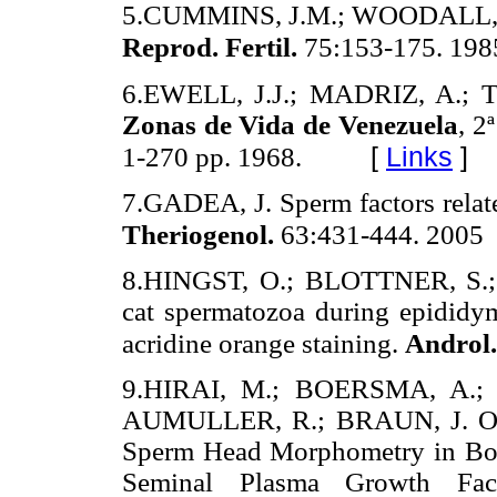
5.CUMMINS, J.M.; WOODALL, P
Reprod. Fertil.
75:153-175. 198
6.EWELL, J.J.; MADRIZ, A.; TO
Zonas de Vida de Venezuela
, 2
[
Links
]
1-270 pp. 1968.
7.GADEA, J. Sperm factors related
Theriogenol.
63:431-444. 2005
8.HINGST, O.; BLOTTNER, S.; 
cat spermatozoa during epididyma
acridine orange staining.
Androl.
9.HIRAI, M.; BOERSMA, A.; 
AUMULLER, R.; BRAUN, J. Obje
Sperm Head Morphometry in Boa
Seminal Plasma Growth Fact