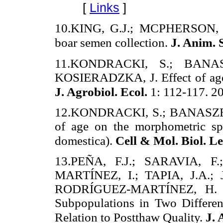
[
Links
]
10.KING, G.J.; MCPHERSON, J
boar semen collection.
J. Anim. S
11.KONDRACKI, S.; BANA
KOSIERADZKA, J. Effect of age 
J. Agrobiol. Ecol.
1: 112-117. 2
12.KONDRACKI, S.; BANASZEW
of age on the morphometric spe
domestica).
Cell & Mol. Biol. Le
13.PEÑA, F.J.; SARAVIA, 
MARTÍNEZ, I.; TAPIA, J.A.
RODRÍGUEZ-MARTÍNEZ, H. Ide
Subpopulations in Two Different
Relation to Postthaw Quality.
J. 