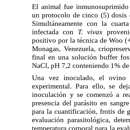
El animal fue
inmunosuprimido
un protocolo de cinco (5) dosis
Simultáneamente con la cuart
infectada con
T.
vivax
proveni
positivo por la técnica de
Woo
(+
Monagas, Venezuela,
criopreser
final en una solución buffer fo
NaCl
,
pH
7,2 conteniendo 1% de 
Una vez inoculado, el ovino 
experimental. Para ello, se dej
inoculación y se comenzó a real
presencia del parásito en sangre
para la cuantificación, frotis de
evaluación
parasitológica
, dete
temperatura corporal para la eva