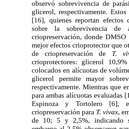
observó
sobrevivencia
de parás
glicerol, respectivamente. Esto
[16], quienes reportan efectos
sobre la
sobrevivencia
de al
criopreservación
, donde DMSO a
mejor efectos crioprotector que o
de
criopreservación
de
T.
vi
crioprotectores: glicerol 10
colocados en alícuotas de volú
glicerol permite mayor
sobrev
respectivamente. Mientras que 
para ambas alícuotas evaluadas [
Espinoza
y
Tortolero
[6], es
criopreservación
para
T.
vivax
, e
de 10; 5 y 2,5%, indicando
embargo al 2,5% observaron pará