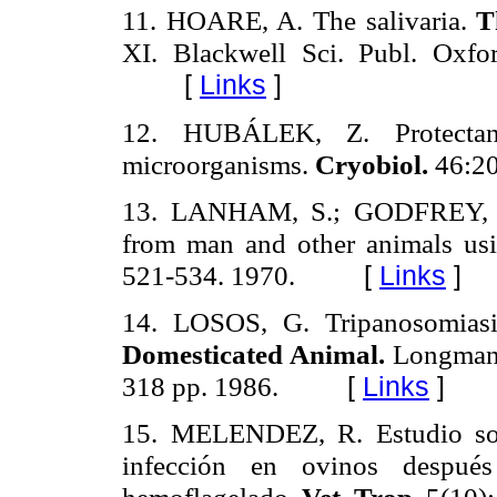
11. HOARE, A.
The
salivaria
.
T
XI.
Blackwell
Sci
.
Publ
. Oxfor
[
Links
]
12. HUBÁLEK, Z.
Protectan
microorganisms
.
Cryobiol
.
46:2
13. LANHAM, S.; GODFREY, D
from man and other animals us
521-534. 1970.
[
Links
]
14. LOSOS, G.
Tripanosomiasi
Domesticated Animal.
Longman 
318 pp. 1986.
[
Links
]
15. MELENDEZ, R. Estudio s
infección en ovinos despu