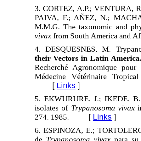
3. CORTEZ, A.P.; VENTURA, R.
PAIVA, F.; AÑEZ, N.; MACHA
M.M.G.
The taxonomic and
ph
vivax
from South America and
Af
4. DESQUESNES, M. Trypan
their Vectors in
Latin America
Recherché Agronomique pour 
Médecine Vétérinaire Tropic
[
Links
]
5. EKWURURE, J.; IKEDE, B.; 
isolates of
Trypanosoma
vivax
i
274. 1985.
[
Links
]
6. ESPINOZA, E.; TORTOLERO, 
de
Trypanosoma
vivax
para su 