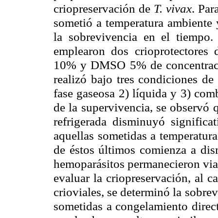
criopreservación
de
T.
vivax
. Par
sometió a temperatura ambiente 
la
sobrevivencia
en el tiempo.
emplearon dos crioprotectores d
10% y DMSO 5% de concentraci
realizó bajo tres condiciones de
fase gaseosa 2) líquida y 3) com
de la supervivencia, se observó 
refrigerada disminuyó signific
aquellas sometidas a temperatur
de éstos últimos comienza a dis
hemoparásitos
permanecieron viab
evaluar la
criopreservación
, al 
crioviales
, se determinó la
sobrev
sometidas a congelamiento direct