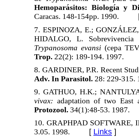
Hemoparásitos
: Biología y D
Caracas. 148-154pp. 1990.
7. ESPINOZA, E.; GONZÁLEZ,
HIDALGO, L.
Sobrevivencia
Trypanosoma
evansi
(cepa TEVA
Trop.
22(2): 189-194. 1997.
8. GARDINER, P.R. Recent Studi
Adv.
In
Parasitol
.
28: 229-315.
9. GATHUO, H.K.; NANTULYA
vivax
:
adaptation of two East
Protozool
.
34(1):48-53. 1987.
10. GRAPHPAD SOFTWARE, INC.,
3.05.
1998.
[
Links
]