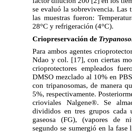
factor dilución 200 [2] en los tie
se evaluó la
sobrevivencia
. Las 
las muestras fueron: Temperatu
28
°C
y refrigeración (
4
°C
).
Criopreservación
de
Trypanos
Para ambos agentes crioprotector
Ndao
y col. [17], con ciertas m
crioprotectores empleados fuer
DMSO mezclado al 10% en PBS-G 
con tripanosomas, de manera que
5%, respectivamente. Posteriorm
crioviales
Nalgene
®. Se almac
divididos en tres grupos cada 
gaseosa (FG), (vapores de n
segundo se sumergió en la fase l