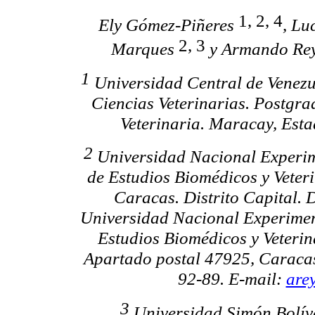
1, 2, 4
Ely
Gómez-
Piñeres
,
Lu
2, 3
Marques
y Armando
Re
1
Universidad Central de Venezu
Ciencias Veterinarias. Postgr
Veterinaria. Maracay, Est
2
Universidad Nacional Experi
de Estudios Biomédicos y Veter
Caracas. Distrito Capital.
Universidad Nacional Experime
Estudios Biomédicos y Veterin
Apartado postal 47925, Caraca
92-89. E-mail:
are
3
Universidad Simón Bolíva