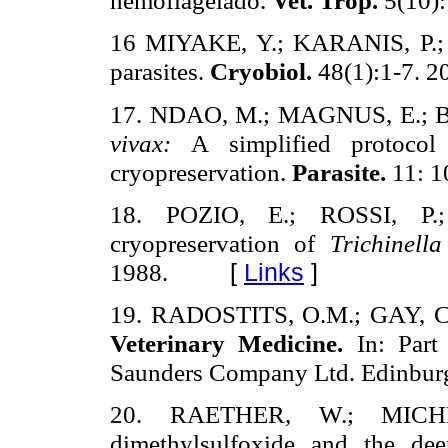
hemoflagelado
.
Vet. Trop.
5(10):
16 MIYAKE, Y.; KARANIS, P.
parasites.
Cryobiol
.
48(1):1-7. 2
17. NDAO, M.; MAGNUS, E.; 
vivax
:
A simplified protoco
cryopreservation
.
Parasite.
11: 1
18. POZIO, E.; ROSSI, P.
cryopreservation
of
Trichinella
1988.
[
Links
]
19. RADOSTITS, O.M.; GAY, C
Veterinary Medicine.
In: Part
Saunders Company Ltd.
Edinbur
20. RAETHER, W.; MICHE
dimethylsulfoxide
and the deep-