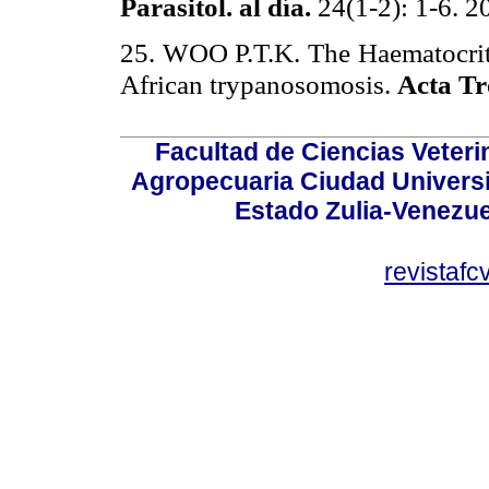
Parasitol
.
al
día
.
24(1-2): 1-6. 2
25. WOO P.T.K. The
Haematocri
African
trypanosomosis
.
Acta
Tr
Facultad de Ciencias Veterin
Agropecuaria Ciudad Universi
Estado Zulia-Venezuel
revistaf