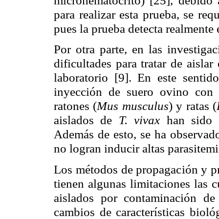
microhematocrito
) [25], debido 
para realizar esta prueba, se req
pues la prueba detecta realmente 
Por otra parte, en las investig
dificultades para tratar de aisla
laboratorio [9]. En este sentid
inyección de suero ovino con 
ratones (
Mus
musculus
) y ratas (
aislados de
T.
vivax
han sido a
Además de esto, se ha observado
no logran inducir altas
parasitemi
Los métodos de propagación y pr
tienen algunas limitaciones las 
aislados por contaminación de
cambios de características bioló