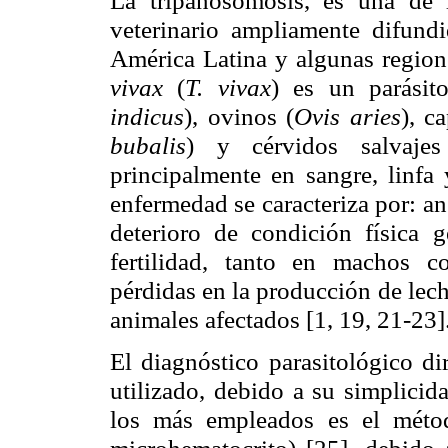
La
tripanosomosis
, es una de 
veterinario ampliamente difundi
América Latina y algunas region
vivax
(
T.
vivax
) es un parásit
indicus
), ovinos (
Ovis
aries
), c
bubalis
) y cérvidos salvajes
principalmente en sangre, linfa 
enfermedad se caracteriza por: an
deterioro de condición física 
fertilidad, tanto en machos c
pérdidas en la producción de lech
animales afectados [1, 19, 21-23]
El diagnóstico
parasitológico
dir
utilizado, debido a su simplicid
los más empleados es el mét