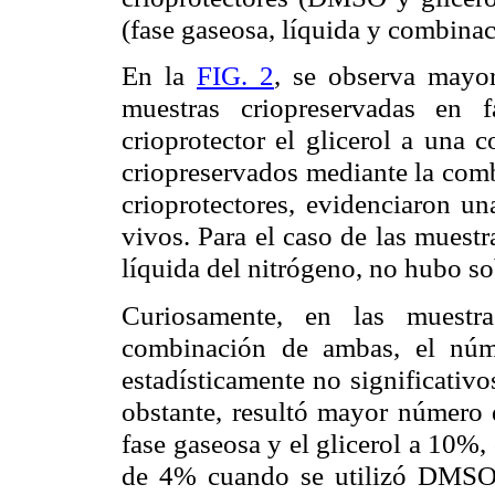
(fase gaseosa, líquida y combina
En
la
FIG.
2
, se observa mayor
muestras
criopreservadas
en fa
crioprotector el glicerol a una 
criopreservados
mediante la comb
crioprotectores, evidenciaron u
vivos. Para el caso de las muest
líquida del nitrógeno, no hubo
so
Curiosamente, en las muest
combinación de ambas, el núme
estadísticamente no significativ
obstante, resultó mayor número 
fase gaseosa y el glicerol a 10%
de 4% cuando se utilizó DMSO.