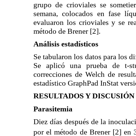
grupo de
crioviales
se sometier
semana, colocados en fase líq
evaluaron los
crioviales
y se rea
método de
Brener
[2].
Análisis estadísticos
Se tabularon los datos para los d
Se aplicó una prueba de t-
st
correcciones de
Welch
de result
estadístico
GraphPad
InStat
versi
RESULTADOS Y DISCUSIÓN
Parasitemia
Diez días después de la inoculac
por el método de
Brener
[2] en 