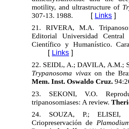
motility, and
ultrastructure
of
T
307-13. 1988.
[
Links
]
21. RIVERA,
M.A
.
Tripanoso
Editorial Universidad Centra
Científico y Humanístico.
Car
[
Links
]
22. SEIDL, A.; DAVILA, A.M.; SI
Trypanosoma
vivax
on the Bra
Mem
.
Inst.
Oswaldo
Cruz.
94:2
23. SEKONI, V.O. Reprodu
tripanosomiases
: A review.
Theri
24. SOUZA, P.; ELISEI,
Criopreservación
de
Plamodiu