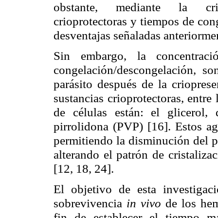
obstante, mediante la
cr
crioprotectoras y tiempos de con
desventajas señaladas anteriormen
Sin embargo, la concentraci
congelación/descongelación, son
parásito después de la
crioprese
sustancias crioprotectoras, entre
de células están: el glicerol,
pirrolidona
(PVP) [16]. Estos age
permitiendo la disminución del p
alterando el patrón de cristaliza
[12, 18, 24].
El objetivo de esta investigaci
sobrevivencia
in vivo
de los
hem
fin de establecer el tiempo 