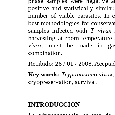
phase samples were negative a
positive and statistically simila
number of viable parasites. In c
best methodologies for conserva
samples infected with
T.
vivax
m
harvesting at room temperature
vivax
,
must be made in gaseo
combination.
Recibido
: 28 / 01 / 2008.
Acepta
Key words:
Trypanosoma
vivax
cryopreservation
, survival.
INTRODUCCIÓN