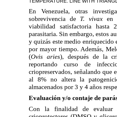
TEMPERATURE. LINE WITH TRIANGLES 
En Venezuela, otras investig
sobrevivencia
de
T.
vivax
en c
viabilidad satisfactoria hast
parasitaria. Sin embargo, estos 
y quizás este medio enriquecido 
por mayor tiempo. Además, Melé
(
Ovis
aries
), después de la
cr
reportando curso de infecc
criopreservados
, señalando que 
al 8% no altera la
patogenic
almacenados por 3 y 4 años resp
Evaluación y/o
contaje
de pará
Con la finalidad de evalua
crioprotectores (DMSO y glicero