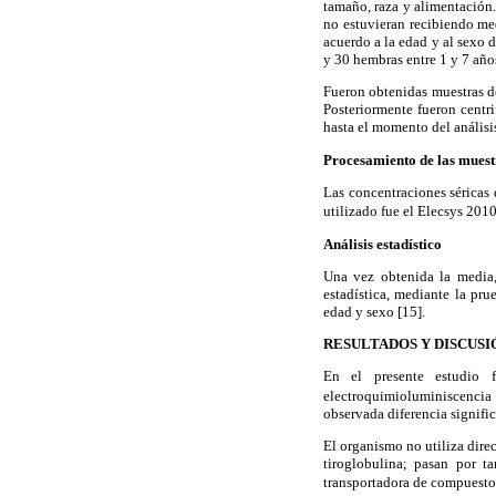
tamaño, raza y alimentación.
no estuvieran recibiendo me
acuerdo a la edad y al sexo
y 30 hembras entre 1 y 7 añ
Fueron obtenidas muestras d
Posteriormente fueron centr
hasta el momento del análisi
Procesamiento de las muest
Las concentraciones séricas
utilizado fue el Elecsys 201
Análisis estadístico
Una vez obtenida la media,
estadística, mediante la pru
edad y sexo [15].
RESULTADOS Y DISCUSI
En el presente estudio f
electroquimioluminiscencia 
observada diferencia signifi
El organismo no utiliza dire
tiroglobulina; pasan por t
transportadora de compuestos