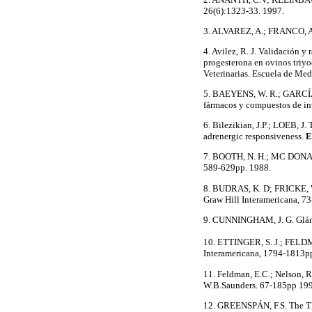
26(6):1323-33. 1997.
3. ALVAREZ, A.; FRANCO, A
4. Avilez, R. J. Validación y
progesterona en ovinos triyo
Veterinarias. Escuela de Med
5. BAEYENS, W. R.; GARCÍA, 
fármacos y compuestos de in
6. Bilezikian, J.P.; LOEB, J
adrenergic responsiveness.
E
7. BOOTH, N. H.; MC DONALD
589-629pp. 1988.
8. BUDRAS, K. D; FRICKE, W
Graw Hill Interamericana, 7
9. CUNNINGHAM, J. G. Glánd
10. ETTINGER, S. J.; FELDM
Interamericana, 1794-1813p
11. Feldman, E.C.; Nelson, 
W.B.Saunders. 67-185pp 199
12. GREENSPÁN, F.S. The T