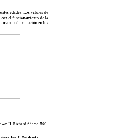
rentes edades. Los valores de
as con el funcionamiento de la
notoria una disminución en los
owa: H. Richard Adams. 599-
ations.
Int. J. Epidemiol
.