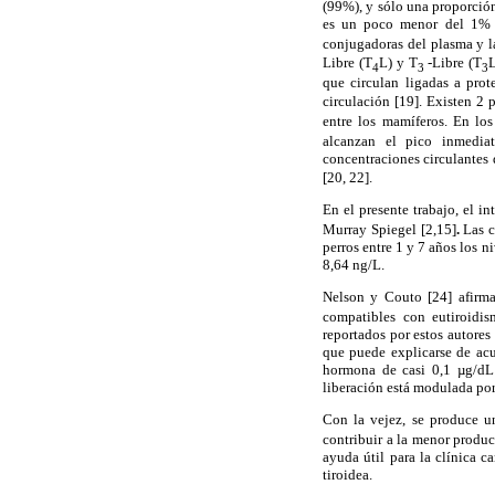
(99%), y sólo una proporción
es un poco menor del 1% 
conjugadoras del plasma y l
Libre (T
L) y T
-Libre (T
L
4
3
3
que circulan ligadas a pro
circulación [19]. Existen 2 
entre los mamíferos. En los
alcanzan el pico inmediat
concentraciones circulantes 
[20, 22].
En el presente trabajo, el in
Murray Spiegel [2,15]
.
Las c
perros entre 1 y 7 años los n
8,64 ng/L.
Nelson y Couto [24] afirma
compatibles con eutiroidis
reportados por estos autores
que puede explicarse de acu
hormona de casi 0,1 µg/dL 
liberación está modulada po
Con la vejez, se produce u
contribuir a la menor produc
ayuda útil para la clínica 
tiroidea.