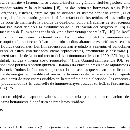
nta su tamaño e incrementa su vascularización. La glándula tiroides produce ento
trayodotironina y la calcitonina [18]; las dos primeras hormonas según Bile
órganos y sistemas, entre los que se destacan el sistema nervioso central, el cir
 regulan la expresión génica, la diferenciación de los tejidos, el desarrollo g
 que pone de manifiesto la pérdida de condición corporal), además de ser reconoci
bolismo basal debido a la estimulación de la utilización del oxígeno [6, 18]. 
 medición de T
es menos confiable y no ofrece ventajas sobre la T
. [19]
.
En los ú
3
4
resentado un avance extraordinario. La introducción del radioinmunoensa
ctroquimioluminiscencia) han permitido medios altamente específicos y sensit
os líquidos corporales. Los inmunoensayos han ayudado a aumentar el conocimie
ante el estrés, enfermedades, ciclos reproductivos, crecimiento y desarrollo 
 veterinario desde la introducción del radioinmunoanálisis en 1959 [25]; hoy l
bilidad, rapidez y menor costo requeridos [4]. La Quimioluminiscencia (QL) s
producida por una reacción química. Cuando esta emisión proviene de organismos v
iscencia. Ambos fenómenos son procesos luminiscentes que se han identificado 
uente de energía responsable del inicio de la emisión de radiación electromagnéti
as a partir de precursores estables en la superficie de un electrodo. Las especies
sí produciendo luz. El desarrollo de inmunoensayos basados en ECL se fundamenta
TPA) [25].
 como objetivo, aportar valores de referencia para la determinación d
 como herramienta diagnóstica de problemas tiroideos.
OS
o un total de 180 caninos (
Canis familiaris
) que se seleccionaron en forma aleatori