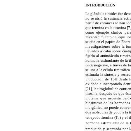
INTRODUCCIÓN
La glándula tiroides fue de
no se aisló la sustancia acti
partir de entonces se han i
que termina en la tiroxina [
como ejemplo clásico para
restablecimiento del equilib
se cita en el papiro de Ebe
investigaciones sobre la fu
llevados a cabo sobre cualq
fijarlo al aminoácido tirosi
hormona estimulante de la t
back
negativo, a través de 
se une a la célula tirotrófic
estimula la síntesis y secr
producción de TSH desde la 
oxidado e incorporado dentr
[21], la tiroglobulina conti
tirosina, después de que ést
proteína que necesita per
biosíntesis de las hormonas 
inorgánico no puede convert
dos moléculas de yodo a la t
tetrayodotironina (T
) y el 
4
hormona estimulante de la 
producida y secretada por la