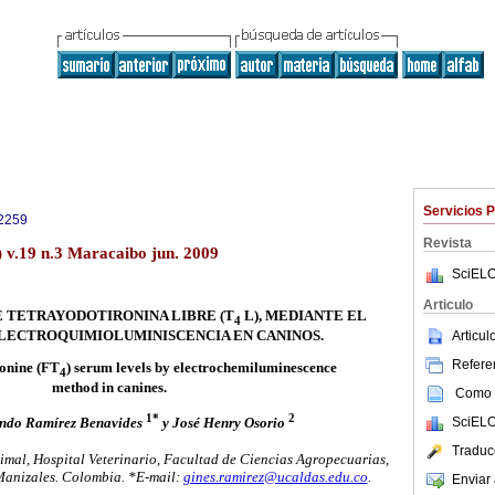
Servicios 
2259
Revista
) v.19 n.3 Maracaibo jun. 2009
SciELO
Articulo
E TETRAYODOTIRONINA LIBRE (T
L), MEDIANTE EL
4
LECTROQUIMIOLUMINISCENCIA EN CANINOS.
Articu
Referen
ronine (FT
) serum levels by electrochemiluminescence
4
method in canines.
Como c
1*
2
SciELO
ando Ramírez Benavides
y José Henry Osorio
Traduc
mal, Hospital Veterinario, Facultad de Ciencias Agropecuarias,
Manizales. Colombia. *E-mail:
gines.ramirez@ucaldas.edu.co
.
Enviar 