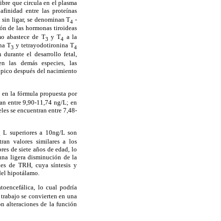
ibre que circula en el plasma
finidad entre las proteínas
 sin ligar, se denominan T
-
4
ión de las hormonas tiroideas
mo abastece de T
y T
a la
3
4
na T
y tetrayodotironina T
3
4
 durante el desarrollo fetal,
en las demás especies, las
l pico después del nacimiento
 en la fórmula propuesta por
an entre 9,90-11,74 ng/L; en
eles se encuentran entre 7,48-
L superiores a 10ng/L son
4
ran valores similares a los
res de siete años de edad, lo
una ligera disminución de la
les de TRH, cuya síntesis y
del hipotálamo.
toencefálica, lo cual podría
 trabajo se convierten en una
n alteraciones de la función