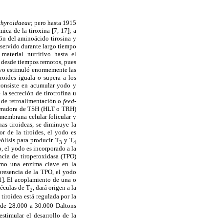
thyroidaeae
; pero hasta 1915
mica de la tiroxina [7, 17]; a
ón del aminoácido tirosina y
 servido durante largo tiempo
aterial nutritivo hasta el
a desde tiempos remotos, pues
ivo estimuló enormemente las
roides iguala o supera a los
 consiste en acumular yodo y
la secreción de tirotrofina u
 de retroalimentación o
feed-
liberadora de TSH (HLT o TRH)
a membrana celular folicular y
as tiroideas, se diminuye la
r de la tiroides, el yodo es
ólisis para producir T
y T
3
4
, el yodo es incorporado a la
encia de tiroperoxidasa (TPO)
omo una enzima clave en la
 presencia de la TPO, el yodo
1]. El acoplamiento de una o
léculas de T
, dará origen a la
2
tiroidea está regulada por la
r de 28.000 a 30.000 Daltons
estimular el desarrollo de la