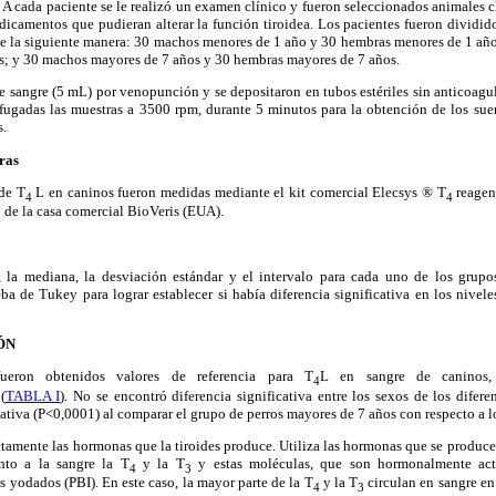
 A cada paciente se le realizó un examen clínico y fueron seleccionados animales c
dicamentos que pudieran alterar la función tiroidea. Los pacientes fueron dividi
 de la siguiente manera: 30 machos menores de 1 año y 30 hembras menores de 1 año
os; y 30 machos mayores de 7 años y 30 hembras mayores de 7 años.
e sangre (5 mL) por venopunción y se depositaron en tubos estériles sin anticoagu
ifugadas las muestras a 3500 rpm, durante 5 minutos para la obtención de los sue
s.
ras
 de T
L en caninos fueron medidas mediante el kit comercial Elecsys ® T
reagen
4
4
0 de la casa comercial BioVeris (EUA).
 la mediana, la desviación estándar y el intervalo para cada uno de los grupos
eba de Tukey para lograr establecer si había diferencia significativa en los nive
ÓN
ueron obtenidos valores de referencia para T
L en sangre de caninos, 
4
(
TABLA I
). No se encontró diferencia significativa entre los sexos de los difer
cativa (P<0,0001) al comparar el grupo de perros mayores de 7 años con respecto a l
ctamente las hormonas que la tiroides produce. Utiliza las hormonas que se produce
anto a la sangre la T
y la T
y estas moléculas, que son hormonalmente acti
4
3
 yodados (PBI). En este caso, la mayor parte de la T
y la T
circulan en sangre en 
4
3