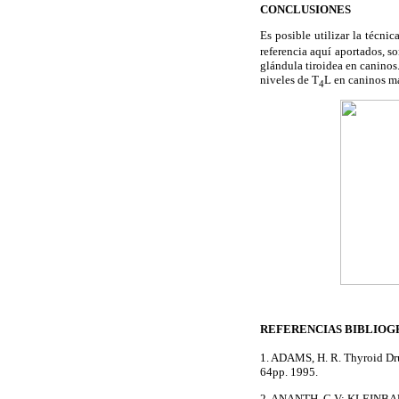
CONCLUSIONES
Es posible utilizar la técni
referencia aquí aportados, so
glándula tiroidea en caninos.
niveles de T
L en caninos m
4
REFERENCIAS BIBLIOG
1. ADAMS, H. R. Thyroid Dru
64pp. 1995.
2. ANANTH, C.V; KLEINBA