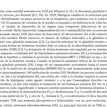
scrita como entidad anatómica en 1656 por Wharton [1,3] y la denominó
glandulae 
va, tiroxina, por Kendall [4,5, 18]. En 1926, Harrigton estableció la estructura quí
do determinando los pasos sucesivos de su biogénesis, que comienza con la yodaci
7, 14]. El aumento de volumen de la tiroides en animales con deficiencia de yodo ha
 el estudio de hipertrofia de un órgano para compensar deficiencias de un m
rio normal. Dicha hipertrofia compensadora (bocio ó struma) [8] ha sido reconocid
rs (cuando menos 1500 años antes de Jesucristo). El advenimiento del yodo radiact
nción tiroidea. Desde entonces, el número de trabajos dedicados a la glándula ti
uier otra glándula endocrina [23]. La función principal de la glándula tiroides
na para formar las hormonas tiroídeas bajo el control de la adenohipófisis mediante 
iroides (TSH) [13]. La formación de dichas hormonas está regulada por un sistema
la respuesta coordinada del eje hipotalámico-pituitario-tiroideo [9]. La hormona 
a de la hipófisis y estimula la secreción de tirotropina (HET o TSH) que se une a l
eción de la hormona tiroidea. Cuando se producen aumentos séricos de las hormon
glándula pituitaria [18]. Luego de ser transportado activamente hasta el interio
o de la molécula de tiroglobulina (660000 Da) la cual posteriormente sufre prote
ene aproximadamente 140 moléculas de tirosina [19]. Mediante un proceso oxidativo
a se une a la tiroglobulina [9]; esta unión del yodo a la tirosina requiere la pres
óxido de hidrógeno como agente oxidante y a la que Cunningham describe c
tiroideas, ya que ésta cataliza la formación de las hormonas tiroideas [9]. Sin la
irse en yodo organificado y tampoco pueden producirse las hormonas tiroideas [
irosina produce la monoiodotirosina (T
) o diodotirosina (T
). La unión de dos mo
1
2
de una molécula de T
y otra de T
, formará la T
o tiyodotironina [12]
.
La función 
1
2
3
tiroides TSH, una hormona glicoprotéica e hidrosoluble, con un peso molecula
s células tirótropas adenohipofisiarias [16]. La principal función de la TSH es 