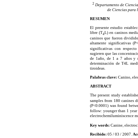
2
Departamento de Ciencia
de Ciencias para 
RESUMEN
El presente estudio establec
libre (T
L) en caninos media
4
caninos que fueron dividido
altamente significativas (
significativas con respect
sugieren que las concentraci
de 1año, de 1 a 7 años y m
determinación de T4L media
tiroideas.
Palabras clave:
Canino, ele
ABSTRACT
The present study establishe
samples from 180 canines di
(P<0.0001) was found betwe
follow: younger than 1 year 
electrochemiluminiscence m
Key words:
Canine, electro
Recibido:
05 / 03 / 2007.
Ac