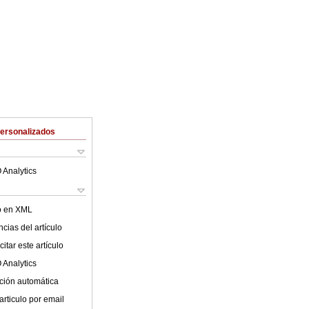
Personalizados
 Analytics
lo en XML
cias del artículo
itar este artículo
 Analytics
ción automática
articulo por email