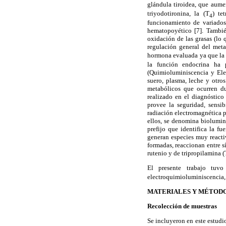
glándula tiroidea, que aume
triyodotironina, la (T
) te
4
funcionamiento de variados 
hematopoyético [7]. También
oxidación de las grasas (lo
regulación general del meta
hormona evaluada ya que la
la función endocrina ha p
(Quimioluminiscencia y Ele
suero, plasma, leche y otr
metabólicos que ocurren dur
realizado en el diagnóstico
provee la seguridad, sensi
radiación electromagnética 
ellos, se denomina biolumin
prefijo que identifica la f
generan especies muy reactiv
formadas, reaccionan entre 
rutenio y de tripropilamina (
El presente trabajo tuvo
electroquimioluminiscencia,
MATERIALES Y MÉTOD
Recolección de muestras
Se incluyeron en este estudi