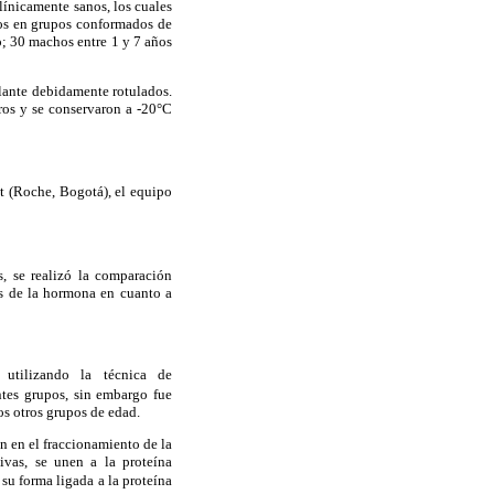
línicamente sanos, los cuales
dos en grupos conformados de
; 30 machos entre 1 y 7 años
lante debidamente rotulados.
ros y se conservaron a -20°C
t (Roche, Bogotá), el equipo
, se realizó la comparación
les de la hormona en cuanto a
utilizando la técnica de
entes grupos, sin embargo fue
os otros grupos de edad.
n en el fraccionamiento de la
vas, se unen a la proteína
su forma ligada a la proteína