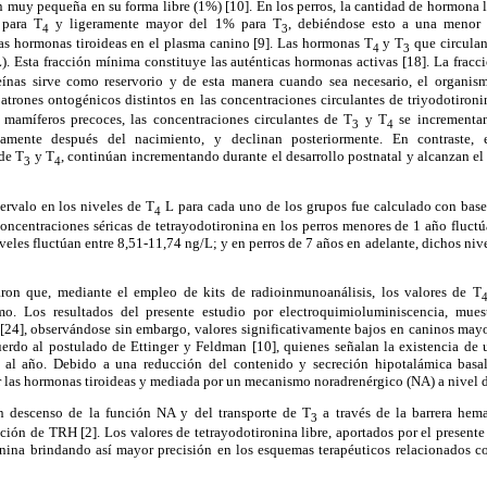
 muy pequeña en su forma libre (1%) [10]. En los perros, la cantidad de hormona l
para T
y ligeramente mayor del 1% para T
, debiéndose esto a una menor a
4
3
as hormonas tiroideas en el plasma canino [9]. Las hormonas T
y T
que circulan
4
3
). Esta fracción mínima constituye las auténticas hormonas activas [18]. La fracc
teínas sirve como reservorio y de esta manera cuando sea necesario, el organis
patrones ontogénicos distintos en las concentraciones circulantes de triyodotironi
 mamíferos precoces, las concentraciones circulantes de T
y T
se incrementan
3
4
amente después del nacimiento, y declinan posteriormente. En contraste, 
de T
y T
, continúan incrementando durante el desarrollo postnatal y alcanzan e
3
4
tervalo en los niveles de T
L para cada uno de los grupos fue calculado con base
4
oncentraciones séricas de tetrayodotironina en los perros menores de 1 año fluctú
iveles fluctúan entre 8,51-11,74 ng/L; y en perros de 7 años en adelante, dichos niv
ron que, mediante el empleo de kits de radioinmunoanálisis, los valores de T
mo. Los resultados del presente estudio por electroquimioluminiscencia, muest
 [24], observándose sin embargo, valores significativamente bajos en caninos mayo
erdo al postulado de Ettinger y Feldman [10], quienes señalan la existencia de 
al año. Debido a una reducción del contenido y secreción hipotalámica basa
r las hormonas tiroideas y mediada por un mecanismo noradrenérgico (NA) a nivel 
n descenso de la función NA y del transporte de T
a través de la barrera hema
3
ción de TRH [2]. Los valores de tetrayodotironina libre, aportados por el presente
canina brindando así mayor precisión en los esquemas terapéuticos relacionados co