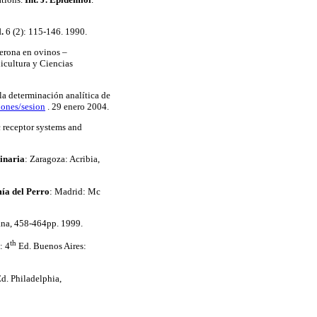
.
6 (2): 115-146. 1990.
terona en ovinos –
icultura y Ciencias
a determinación analítica de
iones/sesion
.
29 enero 2004.
c receptor systems and
inaria
: Zaragoza: Acribia,
ía del Perro
: Madrid: Mc
ana, 458-464pp. 1999.
th
: 4
Ed.
Buenos Aires:
Ed. Philadelphia,