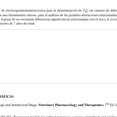
ca de electroquimioluminiscencia para la determinación de T
L en caninos de dife
4
n una herramienta valiosa, para el análisis de las posibles alteraciones relacionad
 A pesar de no encontrar diferencias significativas relacionadas con el sexo, si es 
ayores de 7 años de edad.
RÁFICAS
th
gs and Antithyroid Drugs.
Veterinary Pharmacology and Therapeutics
. 7
Ed. I
UM, D.G
.
Regression models for ordinal responses: a review of methods and applic