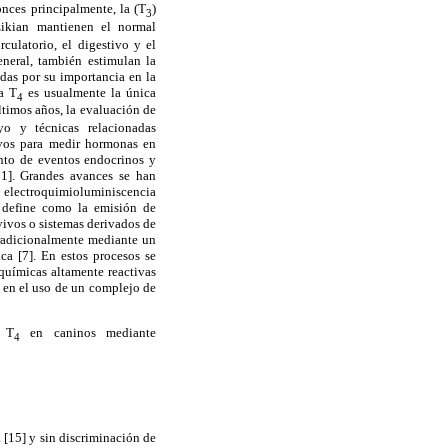
nces principalmente, la (T
)
3
zikian mantienen el normal
culatorio, el digestivo y el
eneral, también estimulan la
das por su importancia en la
La T
es usualmente la única
4
ltimos años, la evaluación de
yo y técnicas relacionadas
ivos para medir hormonas en
nto de eventos endocrinos y
[11]. Grandes avances se han
a electroquimioluminiscencia
e define como la emisión de
ivos o sistemas derivados de
tradicionalmente mediante un
ca [7]. En estos procesos se
 químicas altamente reactivas
 en el uso de un complejo de
e T
en caninos mediante
4
a [15] y sin discriminación de