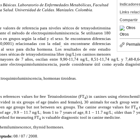
Indicadore
s Básicas. Laboratorio de Enfermedades Metabólicas, Facultad
la Salud. Universidad de Caldas. Manizales. Colombia.
Links rela
Compartir
Otros
e valores de referencia para niveles séricos de tetrayodotironina
nte el método de electroquimioluminiscencia. Se utilizaron 180
Otros
s en grupos según la edad y el sexo. Se encontraron diferencias
P<0,0001) relacionadas con la edad
sin encontrarse diferencias
Permali
,
o al sexo para dicha hormona. Los resultados de este estudio
ones séricas de tetrayodotironina libre (ng/L) en caninos menores
ayores de 7 años, oscilan entre 9,90-11,74 ng/L, 8,51-11,74 ng/L y 7,48-8,6
nte electroquimioluminiscencia, puede considerarse útil como ayuda diagnósti
ctroquimioluminiscencia, hormonas tiroideas.
s references values for free Tetraiodotironine (FT
) in canines using eletrochem
4
vided in six groups of age (males and females), 30 animals for each group were u
en age groups but not between sex groups. The canine average values for FT
4
of age , 9.9 – 11.7 ng/L; from 1 to 7 years of age, 8.1 – 11.7 ng/L; older than 7 ye
ethod for measuring FT
is valuable diagnostic tool in canine medicine.
4
chemiluminescence, thyroid hormones.
eptado:
08 / 07 / 2008.