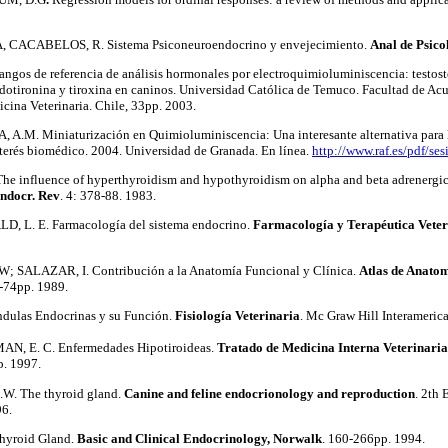
, CACABELOS, R. Sistema Psiconeuroendocrino y envejecimiento.
Anal de Psicol
 rangos de referencia de análisis hormonales por electroquimioluminiscencia: testos
dotironina y tiroxina en caninos. Universidad Católica de Temuco. Facultad de Acu
icina Veterinaria. Chile, 33pp. 2003.
A.M. Miniaturización en Quimioluminiscencia: Una interesante alternativa para l
terés biomédico. 2004. Universidad de Granada. En línea.
http://www.raf.es/pdf/ses
. The influence of hyperthyroidism and hypothyroidism on alpha and beta adrenergi
ndocr. Rev
. 4: 378-88. 1983.
, L. E. Farmacología del sistema endocrino.
Farmacología y Terapéutica Veter
; SALAZAR, I. Contribución a la Anatomía Funcional y Clínica.
Atlas de Anatom
3-74pp. 1989.
ulas Endocrinas y su Función.
Fisiología Veterinaria
. Mc Graw Hill Interameric
AN, E. C. Enfermedades Hipotiroideas.
Tratado de Medicina Interna Veterinaria
p. 1997.
R.W. The thyroid gland.
Canine and feline endocrionology and reproduction
. 2th 
6.
hyroid Gland.
Basic and Clinical Endocrinology, Norwalk
. 160-266pp. 1994.