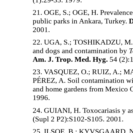
21. OGE, S.; OGE, H. Prevalence
public parks in Ankara, Turkey.
D
2001.
22. UGA, S.; TOSHIKADZU, M.; 
and dogs and contamination by
T
Am. J. Trop. Med. Hyg.
54 (2):
23. VASQUEZ, O.; RUIZ, A.; MA
PÉREZ, A. Soil contamination w
and home gardens from Mexico C
1996.
24. GUIANI, H. Toxocariasis y a
(Supl 2 P2):S102-S105. 2001.
25. ILSOE, B.; KYVSGAARD, N