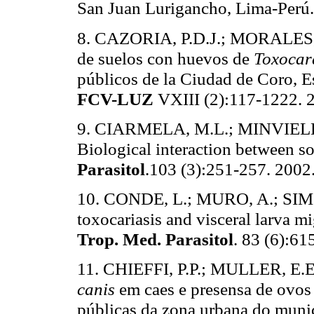
San Juan Lurigancho, Lima-Perú
8. CAZORIA, P.D.J.; MORALES,
de suelos con huevos de
Toxoca
públicos de la Ciudad de Coro, E
FCV-LUZ
VXIII (2):117-1222. 
9. CIARMELA, M.L.; MINVIELL
Biological interaction between s
Parasitol
.103 (3):251-257. 2002
10. CONDE, L.; MURO, A.; SIMON
toxocariasis and visceral larva m
Trop. Med. Parasitol
. 83 (6):61
11. CHIEFFI, P.P.; MULLER, E.E.
canis
em caes e presensa de ovos
públicas da zona urbana do munic