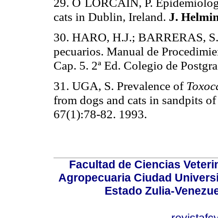
29. O´LORCAIN, P. Epidemiolo
cats in Dublin, Ireland.
J. Helmi
30. HARO, H.J.; BARRERAS, S.A.
pecuarios. Manual de Procedimie
Cap. 5. 2ª Ed.
Colegio de Postgr
31. UGA, S. Prevalence of
Toxoc
from dogs and cats in sandpits of
67(1):78-82. 1993.
Facultad de Ciencias Veterin
Agropecuaria Ciudad Universi
Estado Zulia-Venezuel