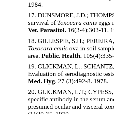
1984.
17. DUNSMORE, J.D.; THOMPSON
survival of
Toxocara canis
eggs i
Vet. Parasitol
. 16(3-4):303-11. 
18. GILLESPIE, S.H.; PEREIRA,
Toxocara canis
ova in soil sampl
area.
Public. Health.
105(4):335-
19. GLICKMAN, L.; SCHANTZ,
Evaluation of serodiagnostic tests
Med. Hyg
. 27 (3):492-8. 1978.
20. GLICKMAN, L.T.; CYPESS, R
specific antibody in the serum a
presumed ocular and visceral tox
(1):29-35. 1979.