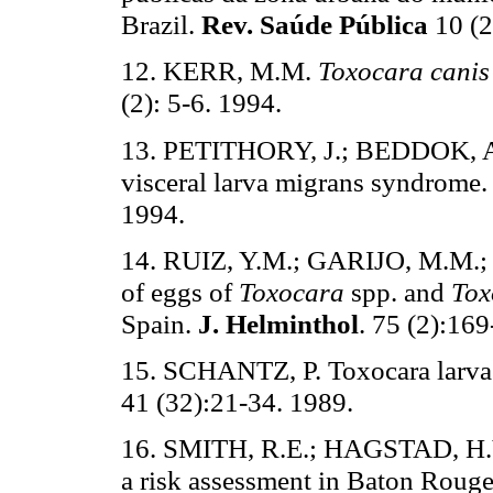
Brazil.
Rev. Saúde Pública
10 (
12. KERR, M.M.
Toxocara canis
(2): 5-6. 1994.
13. PETITHORY, J.; BEDDOK, A.
visceral larva migrans syndrome
1994.
14. RUIZ, Y.M.; GARIJO, M.M.; 
of eggs of
Toxocara
spp. and
Tox
Spain.
J. Helminthol
. 75 (2):16
15. SCHANTZ, P. Toxocara larva
41 (32):21-34. 1989.
16. SMITH, R.E.; HAGSTAD, H.V.
a risk assessment in Baton Rouge