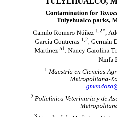
TULYEHUALCO, M
Contamination for
Toxoc
Tulyehualco parks, M
1,2*
Camilo Romero Núñez
, Ad
1,2
García Contreras
, Germán 
a1
Martínez
, Nancy Carolina T
Ninfa 
1
Maestría en Ciencias Ag
Metropolitana-Xo
gmendoza@
2
Policlínica Veterinaria y de 
Metropolitana
3