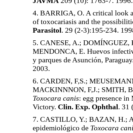
JAVMA
209 (10): 1763-7. 1996.
4. BARRIGA, O. A critical look a
of toxocariasis and the possibili
Parasitol
. 29 (2-3):195-234. 199
5. CANESE, A.; DOMÍNGUEZ, R
MENDONCA, E. Huevos infecti
y parques de Asunción, Paraguay
2003.
6. CARDEN, F,S.; MEUSEMANN,
MACKINNNON, F,J.; SMITH, B.
Toxocara canis
: egg presence in
Victory.
Clin. Exp. Ophthal
. 31
7. CASTILLO, Y.; BAZAN, H.; 
epidemiológico de
Toxocara can