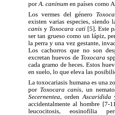
por
A. caninum
en países como Au
Los vermes del género
Toxoca
existen varias especies, siendo
canis
y
Toxocara cati
[5]. Este 
ser tan grueso como un lápiz, pe
la perra y una vez gestante, inva
Los cachorros que no son desp
excretan huevos de
Toxocara
sp
cada gramo de heces. Estos huev
en suelo, lo que eleva las posibil
La toxocariasis humana es una zo
por
Toxocara canis
, un nemato
Secernentea
, orden
Ascaridida
accidentalmente al hombre [7-11]
leucocitosis, eosinofilia pe