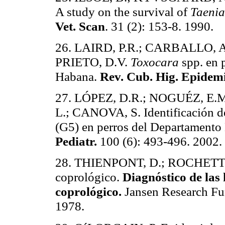
A study on the survival of
Taenia
Vet. Scan
. 31 (2): 153-8. 1990.
26. LAIRD, P.R.; CARBALLO, A
PRIETO, D.V.
Toxocara
spp. en 
Habana.
Rev. Cub. Hig. Epidem
27. LÓPEZ, D.R.; NOGUÉZ, E
L.; CANOVA, S.
Identificación 
(G5) en perros del Departamento
Pediatr.
100 (6): 493-496. 2002.
28. THIENPONT, D.; ROCHETTE
coprológico.
Diagnóstico de las
coprológico.
Jansen Research Fun
1978.