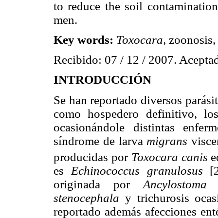
to reduce the soil contamination
men.
Key words:
Toxocara,
zoonosis, 
Recibido: 07 / 12 / 2007. Aceptad
INTRODUCCIÓN
Se han reportado diversos parásito
como hospedero definitivo, lo
ocasionándole distintas enfer
síndrome de larva
migrans
visc
producidas por
Toxocara canis
e
es
Echinococcus granulosus
[
originada por
Ancylostoma b
stenocephala
y trichurosis oca
reportado además afecciones ent