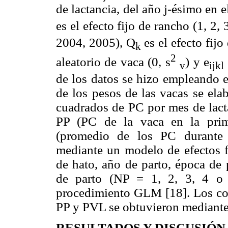
de lactancia, del año j-ésimo en e
es el efecto fijo de rancho (1, 2, 
2004, 2005), Q
es el efecto fij
k
2
aleatorio de vaca (0, s
) y e
v
ijkl
de los datos se hizo empleando 
de los pesos de las vacas se ela
cuadrados de PC por mes de lacta
PP (PC de la vaca en la prim
(promedio de los PC durante l
mediante un modelo de efectos fi
de hato, año de parto, época de 
de parto (NP = 1, 2, 3, 4 o m
procedimiento GLM [18]. Los coef
PP y PVL se obtuvieron mediant
RESULTADOS Y DISCUSIÓN