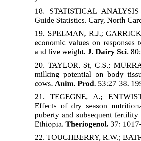
18. STATISTICAL ANALYSIS
Guide Statistics. Cary, North Car
19. SPELMAN, R.J.; GARRICK, D.
economic values on responses to
and live weight.
J. Dairy Sci
. 80
20. TAYLOR, St, C.S.; MURRAY J
milking potential on body tiss
cows.
Anim. Prod
. 53:27-38. 19
21. TEGEGNE, A.; ENTWIS
Effects of dry season nutritio
puberty and subsequent fertility
Ethiopia.
Theriogenol.
37: 1017-
22. TOUCHBERRY, R.W.; BATRA, 