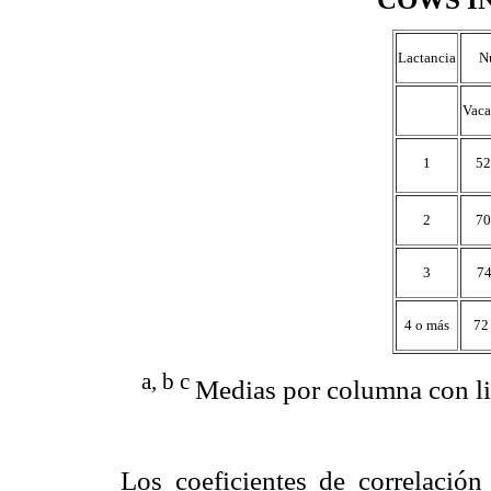
Lactancia
N
Vaca
1
5
2
7
3
7
4 o más
72
a, b c
Medias por columna con lit
Los coeficientes de correlación