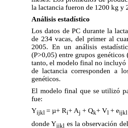
la lactancia fueron de 1200 kg y 
Análisis estadístico
Los datos de PC durante la lact
de 234 vacas, del primer al cua
2005. En un análisis estadísti
(P>0,05) entre grupos genéticos 
tanto, el modelo final no incluyó 
de lactancia corresponden a l
genéticos.
El modelo final que se utilizó p
fue:
Y
= µ+ R
+ A
+ Q
+ V
+ e
ijkl
i
j
k
l
ijkl
donde Y
es la observación del
ijkl