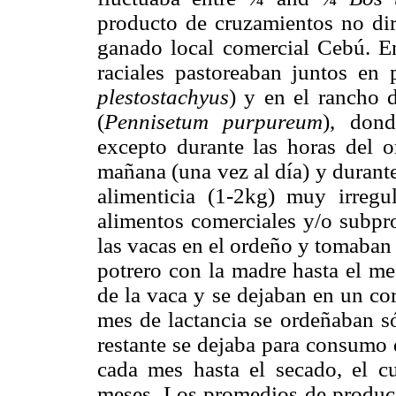
producto de cruzamientos no dir
ganado local comercial Cebú. En
raciales pastoreaban juntos en 
plestostachyus
) y en el rancho 
(
Pennisetum purpureum
), dond
excepto durante las horas del 
mañana (una vez al día) y durant
alimenticia (1-2kg) muy irregu
alimentos comerciales y/o subpr
las vacas en el ordeño y tomaban l
potrero con la madre hasta el me
de la vaca y se dejaban en un cor
mes de lactancia se ordeñaban só
restante se dejaba para consumo d
cada mes hasta el secado, el c
meses. Los promedios de producc