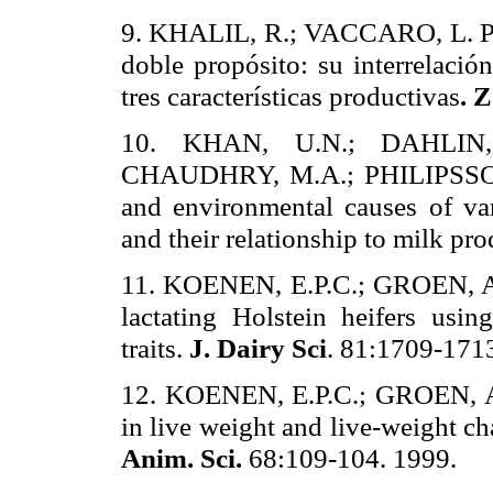
9. KHALIL, R.; VACCARO, L. Pes
doble propósito: su interrelació
tres características productivas
.
Z
10. KHAN, U.N.; DAHLIN
CHAUDHRY, M.A.; PHILIPSSON, J
and environmental causes of va
and their relationship to milk pr
11. KOENEN, E.P.C.; GROEN, A.F
lactating Holstein heifers us
traits.
J. Dairy Sci
. 81:1709-171
12. KOENEN, E.P.C.; GROEN, A
in live weight and live-weight ch
Anim. Sci.
68:109-104. 1999.