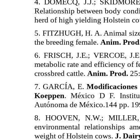
4. DOMECQ, J.J.; SKIDMORE,
Relationship between body condit
herd of high yielding Holstein c
5. FITZHUGH, H. A. Animal size a
the breeding female.
Anim. Prod
6. FRISCH, J.E.; VERCOE, J.E. 
metabolic rate and efficiency of f
crossbred cattle.
Anim. Prod.
25:
7. GARCÍA, E.
Modificaciones 
Koeppen
. México D F. Institu
Autónoma de México.144 pp. 19
8. HOOVEN, N.W.; MILLER,
environmental relationships am
weight of Holstein cows.
J. Dair