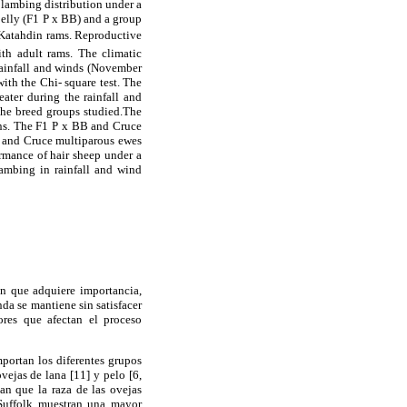
 lambing distribution under a
elly (F1 P x BB) and a group
d Katahdin rams. Reproductive
th adult rams. The climatic
 rainfall and winds (November
ith the Chi- square test. The
ater during the rainfall and
the breed groups studied.The
ons. The F1 P x BB and Cruce
B and Cruce multiparous ewes
rmance of hair sheep under a
ambing in rainfall and wind
ón que adquiere importancia,
da se mantiene sin satisfacer
tores que afectan el proceso
mportan los diferentes grupos
vejas de lana [11] y pelo [6,
an que la raza de las ovejas
 Suffolk muestran una mayor