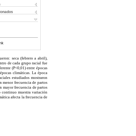
s
cionados
nk
ron: seca (febrero a abril),
ntro de cada grupo racial fue
ferente (P<0,01) entre épocas
 épocas climáticas. La época
raciales estudiados mostraron
on menor frecuencia de partos
on mayor frecuencia de partos
o continuo muestra variación
mática afecta la frecuencia de