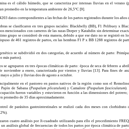
ina es el cálido húmedo, que se caracteriza por intensas lluvias en el verano (
 un promedio en la temperatura ambiente de 26,5°C [9].
 4203 datos correspondientes a las fechas de los partos registrados durante los años
mbras se clasificaron en tres grupos raciales: Blackbelly (BB), F1 Pelibuey x Bla
upos mencionados con carneros de las razas Dorper y Katahdin sin determinar exact
ltimo grupo se consideró de esta manera, debido a que ese dato no se registró en lo
ispuso de 461 registros de partos, en las hembras F1 P x BB 1288 registros de par
genético se subdividió en dos categorías, de acuerdo al número de parto: Primípa
o más partos).
tos se agruparon en tres épocas climáticas de parto: época de seca de febrero a abri
e noviembre a enero, caracterizada por vientos y lluvias [13]. Para fines de anál
 mayo a julio y lluvias dos de agosto a octubre.
incipalmente en el pastoreo en pastos nativos de la región como son el Remolino
 Pajón de Sabana (
Paspalum plicatulum
) y Camalote (
Paspalum fasciculatum
).
ocupación fueron variables y estuvieron en función a las dimensiones del potrero;
 en promedio de 35 días aproximadamente.
ntrol de parásitos gastrointestinales se realizó cada dos meses con clorhidrato
12%).
lizaron cuatro análisis por Ji-cuadrado utilizando para ello el procedimiento FRE
n un análisis global de frecuencias de todos los partos por época climática de part