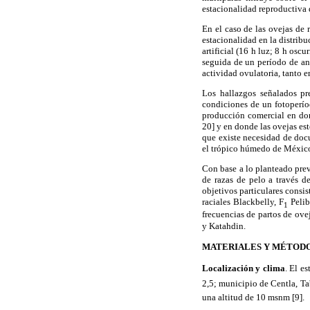
estacionalidad reproductiva 
En el caso de las ovejas de 
estacionalidad en la distribu
artificial (16 h luz; 8 h osc
seguida de un período de ane
actividad ovulatoria, tanto e
Los hallazgos señalados pr
condiciones de un fotoperío
producción comercial en don
20] y en donde las ovejas est
que existe necesidad de doc
el trópico húmedo de Méxic
Con base a lo planteado previ
de razas de pelo a través d
objetivos particulares consis
raciales Blackbelly, F
Pelib
1
frecuencias de partos de ove
y Katahdin.
MATERIALES Y MÉTOD
Localización y clima
. El e
2,5; municipio de Centla, Ta
una altitud de 10 msnm [9].