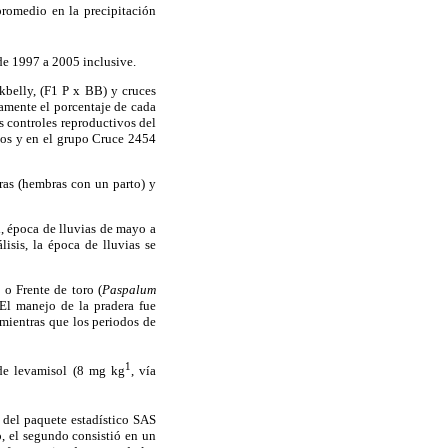
promedio en la precipitación
 de 1997 a 2005 inclusive.
ckbelly, (F1 P x BB) y cruces
amente el porcentaje de cada
s controles reproductivos del
tos y en el grupo Cruce 2454
ras (hembras con un parto) y
l, época de lluvias de mayo a
isis, la época de lluvias se
 o Frente de toro (
Paspalum
 El manejo de la pradera fue
 mientras que los periodos de
1
 de levamisol (8 mg kg
, vía
Q del paquete estadístico SAS
o, el segundo consistió en un