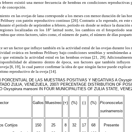
a febrero existió una menor frecuencia de hembras en condiciones reproductivas p
e de concepción.
miento en las ovejas de lana corresponde a los meses con menor duración de las horas
 Pelibuey con patrón reproductivo continuo [26]. Contrario a lo esperado, en este
urante el período de septiembre a febrero, período en donde se reduce la duración d
 regiones localizadas en los 18° latitud norte, los cambios en el fotoperíodo se
mbra que otros factores, tales como, el número de parto, el número de días posparto
 ser un factor que influye también en la actividad estral de las ovejas durante los
tividad ovárica en hembras Pelibuey bajo condiciones semifrías y semihúmedas a 1
o que estimula la actividad estral en las hembras ovinas [21, 29]. Adicionalmente
disponibilidad de alimento dentro de época, son factores que también influyen 
oveja [6, 19], lo cual parece confirmar la idea de que ningún factor puede explicar
ritmo reproductivo de la oveja [14].
 PORCENTUAL DE LAS MUESTRAS POSITIVAS Y NEGATIVAS A Oxyspiru
TADO ZULIA, VENEZUELA, 2007/ PERCENTAGE DISTRIBUTION OF POS
 Oxyspirura mansoni IN FOUR MUNICIPALITIES OF ZULIA STATE, VENEZ
ector
Gallos
Muestreo
(+)
(%)
(-)
(%)
Piconoscelus
surinamensis
os Cortijos
150
25
8
32
17
68
Presente