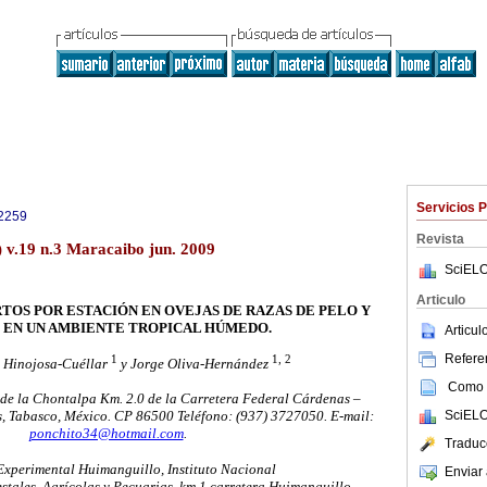
Servicios 
2259
Revista
) v.19 n.3 Maracaibo jun. 2009
SciELO
Articulo
RTOS POR ESTACIÓN EN OVEJAS DE RAZAS DE PELO Y
 EN UN AMBIENTE TROPICAL HÚMEDO.
Articu
Referen
1
1, 2
o Hinojosa-Cuéllar
y Jorge Oliva-Hernández
Como c
de la Chontalpa Km. 2.0 de la Carretera Federal Cárdenas –
SciELO
, Tabasco, México. CP 86500 Teléfono: (937) 3727050. E-mail:
ponchito34@hotmail.com
.
Traduc
perimental Huimanguillo, Instituto Nacional
Enviar 
stales, Agrícolas y Pecuarias, km 1 carretera Huimanguillo-