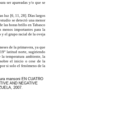
ara ser apareadas y/o que se
 luz [6, 11, 28]. Días largos
 estudio se detectó una menor
e las horas brillo en Tabasco
an menos importantes para la
 y el grupo racial de la oveja
 meses de la primavera, ya que
9° latitud norte, sugiriendo
 la temperatura ambiente, la
sobre el inicio o cese de la
 por si solo el fenómeno de la
ra mansoni EN CUATRO
ITIVE AND NEGATIVE
UELA, 2007.