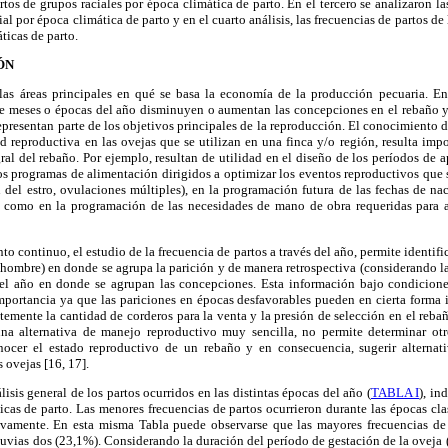
rtos de grupos raciales por época climática de parto. En el tercero se analizaron la
al por época climática de parto y en el cuarto análisis, las frecuencias de partos de
ticas de parto.
ÓN
as áreas principales en qué se basa la economía de la producción pecuaria. En
e meses o épocas del año disminuyen o aumentan las concepciones en el rebaño y
epresentan parte de los objetivos principales de la reproducción. El conocimiento d
d reproductiva en las ovejas que se utilizan en una finca y/o región, resulta imp
ral del rebaño. Por ejemplo, resultan de utilidad en el diseño de los períodos de 
los programas de alimentación dirigidos a optimizar los eventos reproductivos que 
 del estro, ovulaciones múltiples), en la programación futura de las fechas de na
sí como en la programación de las necesidades de mano de obra requeridas para ac
 continuo, el estudio de la frecuencia de partos a través del año, permite identific
 hombre) en donde se agrupa la parición y de manera retrospectiva (considerando la
 del año en donde se agrupan las concepciones. Esta información bajo condicion
portancia ya que las pariciones en épocas desfavorables pueden en cierta forma i
emente la cantidad de corderos para la venta y la presión de selección en el reba
na alternativa de manejo reproductivo muy sencilla, no permite determinar otr
ocer el estado reproductivo de un rebaño y en consecuencia, sugerir alternati
s ovejas [16, 17].
álisis general de los partos ocurridos en las distintas épocas del año (
TABLA I
), in
icas de parto. Las menores frecuencias de partos ocurrieron durante las épocas cl
ivamente. En esta misma Tabla puede observarse que las mayores frecuencias de 
luvias dos (23,1%). Considerando la duración del período de gestación de la oveja (