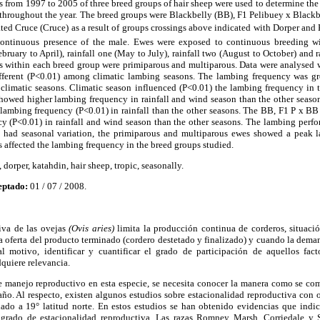
s from 1997 to 2005 of
three breed groups of hair sheep were used to determine the
throughout the year. The breed groups were Blackbelly (BB), F1 Pelibuey x Blackb
ed Cruce (Cruce) as a result of groups crossings above indicated with Dorper an
ntinuous presence of the male. Ewes were exposed to continuous breeding wi
bruary to April), rainfall one (May to July), rainfall two (August to October) and
rs within each breed group were primiparous and multiparous. Data were analysed w
fferent (P<0.01) among climatic lambing seasons. The lambing frequency was gre
 climatic seasons. Climatic season influenced (P<0.01) the lambing frequency in 
showed higher lambing frequency in rainfall and wind season than the other seas
lambing frequency (P<0.01) in rainfall than the other seasons. The BB, F1 P x B
y (P<0.01) in rainfall and wind season than the other seasons. The lambing perfo
 had seasonal variation, the primiparous and multiparous ewes showed a peak l
s affected the lambing frequency in the breed groups studied.
orper, katahdin, hair sheep, tropic, seasonally.
ptado:
01 / 07 / 2008.
iva de las ovejas
(Ovis aries)
limita la producción continua de corderos, situaci
la oferta del producto terminado (cordero destetado y finalizado) y cuando la deman
l motivo, identificar y cuantificar el grado de participación de aquellos fac
dquiere relevancia.
de manejo reproductivo en esta especie, se necesita conocer la manera como se co
 año. Al respecto, existen algunos estudios sobre estacionalidad reproductiva con o
lado a 19° latitud norte. En estos estudios se han obtenido evidencias que indic
l grado de estacionalidad reproductiva. Las razas Romney Marsh, Corriedale y