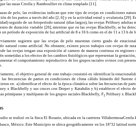
que las razas Criolla y Ramboulliet en clima templado [11].
razas de pelo, las evidencias indican que este tipo de ovejas en condiciones natur
ción de los partos a través del año [2, 6] y en la actividad estral y ovulatoria [29].
uridad) seguido de un fotoperíodo natural (días largos), las ovejas Pelibuey adultas
stro de duración variable [26], mientras que en las ovejas Blackbelly, se ha detec
n un período de exposición de luz artificial de 8 a 16 h como en el de 11 a 13 h de l
eviamente sugieren que las ovejas de pelo muestran cierto grado de estacional
do natural como artificial. No obstante, existen pocos trabajos con ovejas de raz
de las ovejas tengan una exposición al carnero de manera continua en regiones
én sometidas a los efectos de los cambios fisiológicos que representan la gestación, e
umentar el comportamiento reproductivo de los grupos raciales ovinos con presenc
o.
amente, el objetivo general de este trabajo consistió en identificar la estacionali
e las frecuencias de partos en condiciones de clima cálido húmedo del Sureste
tieron en: a) identificar el efecto de la época climática sobre las frecuencias de part
uey x Blackbelly y sus cruces con Dorper y Katahdin y b) establecer el efecto de
jas primíparas y multíparas de los grupos raciales Blackbelly, F
Pelibuey x Blackb
1
OS
studio se realizó en la finca El Rosario, ubicada en la carretera VillahermosaCent
basco, México. Este Municipio se ubica geográficamente en los 18°32 latitud norte