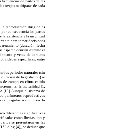
s frecuencias de partos de las
 las ovejas multíparas de cada
 la reproducción dirigida es
 por consecuencia los partos
e la existencia y la magnitud
ortante para tomar decisiones
apareamiento (duración, fecha
se esperan ocurran durante el
cimiento y venta de corderos
tividades específicas, entre
ar los períodos naturales (sin
 duración de la gestación) se
es de campo en clima cálido
ncrementar la mortalidad [1,
ño [19]. Aunque el sistema de
os parámetros reproductivos
vas dirigidas a optimizar la
dicó diferencias significativas
asificadas como lluvias uno y
partos se presentaron en las
150 días; [4]), se deduce que