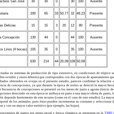
acteos San José
30
30
0
30
100
Ausente
otaria
200
65
33
50,77
32
49,23
Presente
as Delicias
15
15
3
20
12
80
Presente
a Concepción
130
44
0
44
100
Ausente
os Lirios (4 bocas)
105
35
0
35
100
Ausente
630
214
44
20,09
109
50,09
 criadas en sistemas de producción de tipo extensivo, en condiciones de trópico s
mbre-octubre y enero-febrero) que corresponden con dos épocas de apareamiento que 
ultados obtenidos en ovejas en el presente estudio, parecen confirmar la relación e
ncia de concepciones, ya que durante la época de nortes se detectó la mayor frecu
r frecuencia de concepciones se presentó en los meses de junio a agosto (inicio de 
pciones detectado en esta época se atribuya en parte a una mayor oferta de pasto, l
ón depende fuertemente de este recurso (como en el caso de este estudio). La mayor 
orporal de los animales, pues éstos pueden incrementar su consumo y seleccionar d
as y con un mayor valor nutritivo (por ejemplo, las hojas).
porcentajes de partos por grupo racial y época climática se presentan en la
TABLA