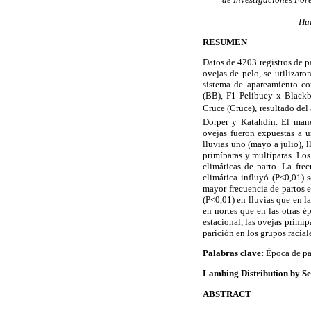
Hui
RESUMEN
Datos de 4203 registros de p
ovejas de pelo, se utilizaro
sistema de apareamiento co
(BB), F1 Pelibuey x Black
Cruce (Cruce), resultado d
Dorper y Katahdin. El mane
ovejas fueron expuestas a u
lluvias uno (mayo a julio), 
primíparas y multíparas. Los
climáticas de parto. La fre
climática influyó (P<0,01) s
mayor frecuencia de partos e
(P<0,01) en lluvias que en l
en nortes que en las otras 
estacional, las ovejas primíp
parición en los grupos racial
Palabras clave:
Época de par
Lambing Distribution by S
ABSTRACT