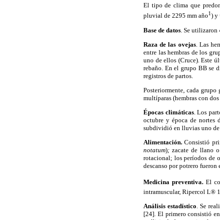
El tipo de clima que predom
1
pluvial de 2295 mm año
) y
Base de datos
. Se utilizaron
Raza de las ovejas
. Las he
entre las hembras de los gr
uno de ellos (Cruce). Este ú
rebaño. En el grupo BB se d
registros de partos.
Posteriormente, cada grupo 
multíparas (hembras con dos 
Épocas climáticas
. Los par
octubre y época de nortes d
subdividió en lluvias uno de
Alimentación.
Consistió pr
notatum
)
;
zacate de llano o
rotacional; los períodos de 
descanso por potrero fueron
Medicina preventiva.
El co
intramuscular, Ripercol L® 
Análisis estadístico
. Se rea
[24]. El primero consistió e