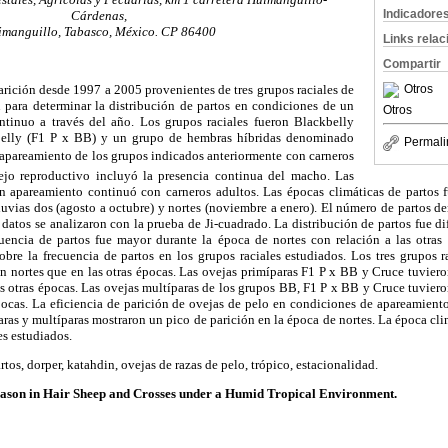
Indicadore
Cárdenas,
manguillo, Tabasco, México. CP 86400
Links rela
Compartir
arición desde 1997 a 2005 provenientes de tres grupos raciales de
Otros
n para determinar la distribución de partos en condiciones de un
Otros
ntinuo a través del año. Los grupos raciales fueron Blackbelly
belly (F1 P x BB) y un grupo de hembras híbridas denominado
Permali
el apareamiento de los grupos indicados anteriormente con carneros
jo reproductivo incluyó la presencia continua del macho. Las
n apareamiento continuó con carneros adultos. Las épocas climáticas de partos fue
lluvias dos (agosto a octubre) y nortes (noviembre a enero). El número de partos de
 datos se analizaron con la prueba de Ji-cuadrado. La distribución de partos fue di
cuencia de partos fue mayor durante la época de nortes con relación a las otras
obre la frecuencia de partos en los grupos raciales estudiados. Los tres grupos 
n nortes que en las otras épocas. Las ovejas primíparas F1 P x BB y Cruce tuvier
as otras épocas. Las ovejas multíparas de los grupos BB, F1 P x BB y Cruce tuvier
épocas. La eficiencia de parición de ovejas de pelo en condiciones de apareamient
aras y multíparas mostraron un pico de parición en la época de nortes. La época cli
es estudiados.
tos, dorper, katahdin, ovejas de razas de pelo, trópico, estacionalidad.
eason in Hair Sheep and Crosses under a Humid Tropical Environment.