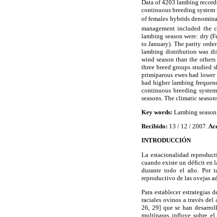
Data of 4203 lambing record
continuous breeding system 
of females hybrids denominat
management included the co
lambing season were: dry (Fe
to January). The parity orde
lambing distribution was di
wind season than the others
three breed groups studied 
primiparous ewes had lower 
had higher lambing frequenc
continuous breeding system
seasons. The climatic season
Key words:
Lambing season, d
Recibido:
13 / 12 / 2007.
Ace
INTRODUCCIÓN
La estacionalidad reproduct
cuando existe un déficit en 
durante todo el año. Por ta
reproductivo de las ovejas a
Para establecer estrategias 
raciales ovinos a través del
26, 29] que se han desarrol
multíparas influye sobre e