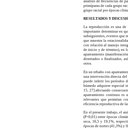
análisis de frecuencias de pa
primíparas de cada grupo raci
grupo racial por épocas climá
RESULTADOS Y DISCUSI
La reproducción es una de l
importante determinar en qu
subsiguientes, eventos que r
que muestra la estacionalida
con relación al manejo integ
de inicio y de término), en 
apareamiento (manifestación
destetados o finalizados, a
otros.
En un rebaño con apareamiento
una intervención directa del
puede inferir los períodos
húmedo adquiere especial im
15, 27] afectando consecuent
apareamiento continuo es u
relevantes que permitan con
eficiencia reproductiva de la
En el presente trabajo, el an
(P<0,01) entre épocas climát
seca, 16,5 y 19,1%, respect
épocas de nortes (41,3%) y l