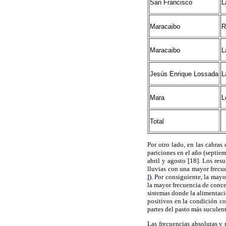
San Francisco
L
Maracaibo
R
Maracaibo
L
Jesús Enrique Lossada
L
Mara
L
Total
Por otro lado, en las cabras
pariciones en el año (septie
abril y agosto [18]. Los res
lluvias con una mayor frecue
I
). Por consiguiente, la mayo
la mayor frecuencia de conce
sistemas donde la alimentaci
positivos en la condición c
partes del pasto más suculent
Las frecuencias absolutas y 