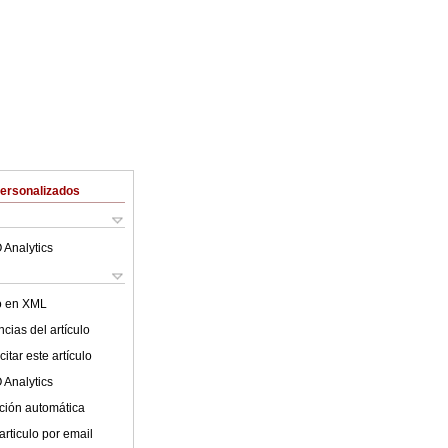
Personalizados
 Analytics
lo en XML
cias del artículo
itar este artículo
 Analytics
ción automática
articulo por email