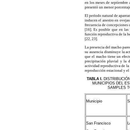
en los meses de septiembre 
presentó un menor porcentaj
El período natural de aparea
inducen el anestro en ovejas
frecuencia de concepciones d
[16]. Es posible que en las
función reproductiva de la he
[22, 23].
La presencia del macho parece
su ausencia disminuye la ac
que el macho tiene un efect
precipitación pluvial y la 
actividad reproductiva de la 
reproducción estacional y el 
TABLA I.
DISTRIBUCIÓN
MUNICIPIOS DEL ES
SAMPLES TO
Municipio
S
San Francisco
L