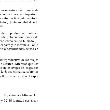
ales muestran cierto grado de
 En condiciones de fotoperíodo
 muestran actividad ovulatoria
tado [5] estacionalidad en la
uz.
idad reproductiva, tanto en
as de pelo en condiciones de
 con clima cálido húmedo [8,
l parto y la lactancia. Por lo
ia o posibilidades de uso en
dad reproductiva de las ovejas
 de México. Mientras que los
os en las ovejas de los grupos
 la época climática sobre las
elly y sus cruces con Dorper
la km 60, entrada a Miramar km
 y 92°39 longitud oeste, con