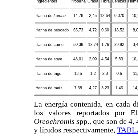
Ingredientes
Proteína
Grasa
Fibra
Cenizas
Hume
Harina de
Lemna
14,78
2,45
12,64
0,070
10,
Harina de pescado
65,73
4,72
0,60
18,52
8,
Harina de carne
50,39
12,74
1,76
29,92
3,
Harina de soya
48,01
2,09
4,54
5,83
10,
Harina de trigo
13,5
1,2
2,8
0,6
11
Harina de maíz
7,38
4,27
3,23
1,46
14
La energía contenida, en cada d
los valores reportados por El
Oreochromis s
pp., que son de 4, 
y lípidos respectivamente,
TABLA