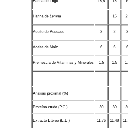
Harina de Trigo
18,5
18
1
Harina de
Lemna
15
2
-
Aceite de Pescado
2
2
Aceite de Maíz
6
6
Premezcla de Vitaminas y Minerales
1,5
1,5
1
Análisis proximal (%)
Proteína cruda (P.C.)
30
30
3
Extracto Etéreo (E.E.)
11,76
11,48
11