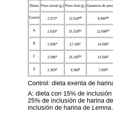
Dietas
Peso inicial (g.)
Peso final (g.)
Ganancia de peso
Control
a
ab
ab
2,572
12,518
9,946
A
a
bc
bc
2,620
15,318
12,698
B
a
c
c
2,606
17,195
14,589
C
a
bc
c
2,596
16,160
13,564
D
a
a
a
2,363
9,368
7,005
Control: dieta exenta de hari
A: dieta con 15% de inclusión
25% de inclusión de harina d
inclusión de harina de
Lemna