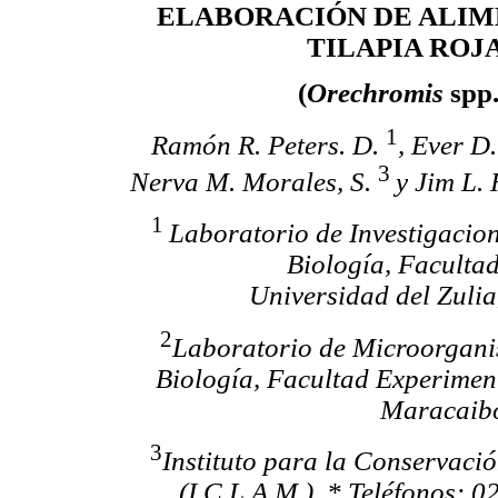
ELABORACIÓN DE ALIM
TILAPIA ROJ
(
Orechromis
spp.
1
Ramón R. Peters. D.
, Ever D
3
Nerva M. Morales, S.
y Jim L.
1
Laboratorio de Investigacion
Biología, Facultad
Universidad del Zulia
2
Laboratorio de Microorgani
Biología, Facultad Experiment
Maracaibo
3
Instituto para la Conservaci
(I.C.L.A.M.). * Teléfonos: