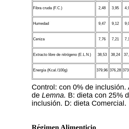
Fibra cruda (F.C.)
2,48
3,95
4,
Humedad
9,47
9,12
9,
Ceniza
7,76
7,21
7,
Extracto libre de nitrógeno (E.L.N.)
38,53
38,24
37
Energía (Kcal./100g)
379,96
376,28
373
Control: con 0% de inclusión.
de
Lemna.
B: dieta con 25% d
inclusión. D: dieta Comercial.
Régimen Alimenticio