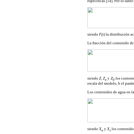
específicas [14]. Por lo tanto
siendo
F(t)
la distribución a
La fracción del contenido de
siendo
Z
,
Z
y
Z
los
conteni
e
0
escala del modelo, b el pará
Los contenidos de agua en la 
siendo
X
y
X
los contenidos
a
s