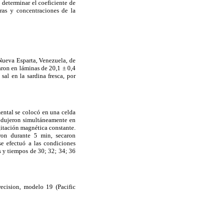
 determinar el coeficiente de
uras y concentraciones de la
 Nueva Esparta, Venezuela, de
aron en láminas de 20,1 ± 0,4
al en la sardina fresca, por
ental se colocó en una celda
trodujeron simultáneamente en
itación magnética constante.
ron durante 5 min, secaron
se efectuó a las condiciones
 y tiempos de 30; 32; 34; 36
ecision, modelo 19 (Pacific