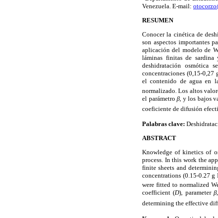
Venezuela. E-mail:
otocorzo
RESUMEN
Conocer la cinética de desh
son aspectos importantes pa
aplicación del modelo de We
láminas finitas de sardina
deshidratación osmótica se
concentraciones (0,15-0,27 
el contenido de agua en la
normalizado. Los altos valor
el parámetro
β
, y los bajos 
coeficiente de difusión efec
Palabras clave:
Deshidrataci
ABSTRACT
Knowledge of kinetics of os
process. In this work the ap
finite sheets and determinin
concentrations (0.15-0.27 g
were fitted to normalized We
coefficient (
D
), parameter
β
determining the effective dif