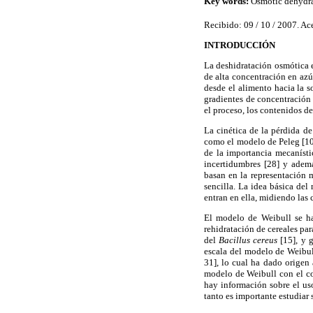
Key words:
Osmotic dehydrati
Recibido: 09 / 10 / 2007. Ac
INTRODUCCIÓN
La deshidratación osmótica e
de alta concentración en azú
desde el alimento hacia la s
gradientes de concentración 
el proceso, los contenidos d
La cinética de la pérdida de
como el modelo de Peleg [10,
de la importancia mecanísti
incertidumbres [28] y ademá
basan en la representación 
sencilla. La idea básica del
entran en ella, midiendo las 
El modelo de Weibull se ha 
rehidratación de cereales par
del
Bacillus cereus
[15], y g
escala del modelo de Weibul
31], lo cual ha dado origen
modelo de Weibull con el coe
hay información sobre el us
tanto es importante estudiar 