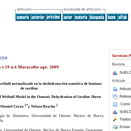
Servicios 
2259
Revista
) v.19 n.4 Maracaibo ago. 2009
SciELO
Articulo
weibull normalizado en la deshidratación osmótica de láminas
de sardina
Articu
Referen
 Weibull Model in the Osmotic Dehydration of Sardine Sheets
Como c
1*
2
Otoniel Corzo
y Nelson Bracho
SciELO
gía de Alimentos. Universidad de Oriente. Núcleo de Nueva
Traduc
la.
Enviar 
a.
Universidad de Oriente. Núcleo de Nueva Esparta. Guatamare.