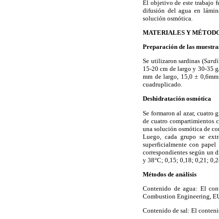
El objetivo de este trabajo 
difusión del agua en lámina
solución osmótica.
MATERIALES Y MÉTOD
Preparación de las muestra
Se utilizaron sardinas (
Sardi
15-20 cm de largo y 30-35 g/
mm de largo, 15,0 ± 0,6mm d
cuadruplicado.
Deshidratación osmótica
Se formaron al azar, cuatro
de cuatro compartimientos co
una solución osmótica de co
Luego, cada grupo se extr
superficialmente con papel 
correspondientes según un d
y 38°C; 0,15; 0,18; 0,21; 0,2
Métodos de análisis
Contenido de agua: El cont
Combustion Engineering, EUA
Contenido de sal: El conteni