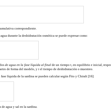
:
cumulativa correspondiente.
 agua durante la deshidratación osmótica se puede expresar como:
dos
de agua en la fase líquida al final
de un tiempo t, en equilibrio e inicial, resp
metro de forma del modelo, y
t
el tiempo de deshidratación o muestreo.
fase líquida de la sardina se pueden calcular según Fito y Chiralt [16]:
 de agua y sal en la sardina.