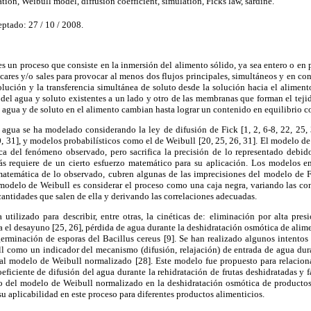
on, Weibull model, diffusion coefficient, simulation, Ficks law, sardine.
eptado: 27 / 10 / 2008.
s un proceso que consiste en la inmersión del alimento sólido, ya sea entero o en 
cares y/o sales para provocar al menos dos flujos principales, simultáneos y en cont
olución y la transferencia simultánea de soluto desde la solución hacia el alimento
del agua y soluto existentes a un lado y otro de las membranas que forman el teji
e agua y de soluto en el alimento cambian hasta lograr un contenido en equilibrio c
 agua se ha modelado considerando la ley de difusión de Fick [1, 2, 6-8, 22, 25, 
 31], y modelos probabilísticos como el de Weibull [20, 25, 26, 31]. El modelo d
ca del fenómeno observado, pero sacrifica la precisión de lo representado debid
s requiere de un cierto esfuerzo matemático para su aplicación. Los modelos em
matemática de lo observado, cubren algunas de las imprecisiones del modelo de 
 modelo de Weibull es considerar el proceso como una caja negra, variando las co
cantidades que salen de ella y derivando las correlaciones adecuadas.
utilizado para describir, entre otras, la cinéticas de: eliminación por alta pre
a el desayuno [25, 26], pérdida de agua durante la deshidratación osmótica de alime
erminación de esporas del Bacillus cereus [9]. Se han realizado algunos intentos 
l como un indicador del mecanismo (difusión, relajación) de entrada de agua duran
 al modelo de Weibull normalizado [28]. Este modelo fue propuesto para relaciona
ficiente de difusión del agua durante la rehidratación de frutas deshidratadas y f
o del modelo de Weibull normalizado en la deshidratación osmótica de productos 
su aplicabilidad en este proceso para diferentes productos alimenticios.