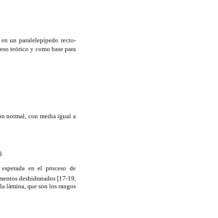
 en un paralelepípedo recto-
oceso teórico y como base para
ión normal, con media igual a
).
 esperada en el proceso de
limentos deshidratados [17-19,
 la lámina, que son los rangos