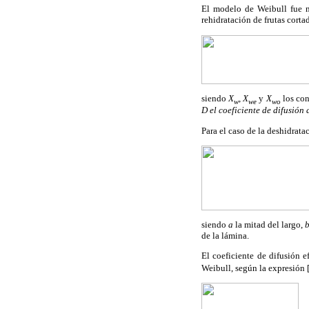
El modelo de Weibull fue no
rehidratación de frutas corta
siendo
X
,
X
y
X
los con
w
we
wo
D el coeficiente de difusión 
Para el caso de la deshidrata
siendo
a
la mitad del largo,
de la lámina.
El coeficiente de difusión e
Weibull, según la expresión 