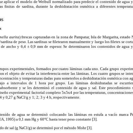
fue aplicar el modelo de Weibull normalizado para predecir el contenido de agua y
s finitas de sardina, durante la deshidratación osmótica a diferentes temperat
OS
s
nella aurita
) frescas capturadas en la zona de Pampatar, Isla de Margarita, estado
sardina de peso. Las sardinas se filetearon manualmente y luego los filetes se cort
e ancho y 6,4 ± 0,9 mm de espesor. Se determinaron los contenidos de agua y s
 grupos experimentales, formados por cuatro láminas cada uno. Cada grupo experim
n el objeto de evitar la interferencia entre las láminas. Los cuatro grupos se in
ncentración y temperaturas dadas para someterlos a deshidratación osmótica con ag
ajo a intervalos de 1 hora por grupo. Las láminas deshidratadas se escurrie
absorbente y se les determinó el contenido de agua y sal. Este procedimiento 
iseño experimental factorial completo 5x5x4 por las temperaturas, concentraciones
4 y 0,27 g NaCl/g y 1; 2; 3 y 4 h, respectivamente.
enido de agua se determinó colocando las láminas en estufa a vacío marca Pr
, 1995) a 0,1 mm Hg y 60°C hasta tener peso constante [3].
do de sal (g NaCl/g) se determinó por el método Mohr [3].