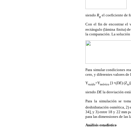
siendo
R
el coeficiente de 
g
Con el fin de encontrar el 
rectángulo (lámina finita) de
la comparación. La solución a
Para simular condiciones rea
cero, y diferentes valores de 
Y
=Y
[1+(
DE
) (Z
)
ruido
teórico
n
siendo
DE
la desviación est
Para la simulación se tom
deshidratación osmótica,
2)
34], y 3) entre 18 y 22 mm pa
para las dimensiones de las l
Análisis estadístico