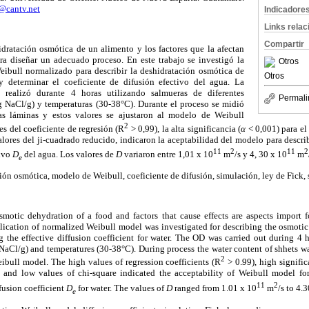
@cantv.net
Indicadore
Links rela
Compartir
idratación osmótica de un alimento y los factores que la afectan
ra diseñar un adecuado proceso. En este trabajo se investigó la
Otros
ibull normalizado para describir la deshidratación osmótica de
Otros
 y determinar el coeficiente de difusión efectivo del agua. La
 realizó durante 4 horas utilizando salmueras de diferentes
Permali
g NaCl/g) y temperaturas (30-38°C). Durante el proceso se midió
s láminas y estos valores se ajustaron al modelo de Weibull
2
es del coeficiente de regresión (R
> 0,99), la alta significancia (
α
< 0,001) para el 
valores del ji-cuadrado reducido, indicaron la aceptabilidad del modelo para descri
11
2
11
2
tivo
D
del agua.
Los valores de
D
variaron entre 1,01 x 10
m
/s y 4, 30 x 10
m
e
ón osmótica, modelo de Weibull, coeficiente de difusión, simulación, ley de Fick, 
motic dehydration of a food and factors that cause effects are aspects import f
plication of normalized Weibull model was investigated for describing the osmoti
g the effective diffusion coefficient for water. The OD was carried out during 4 h
 NaCl/g) and temperatures (30-38°C). During process the water content of shhets w
2
ibull model. The high values of regression coefficients (R
> 0.99), high signifi
, and low values of chi-square indicated the acceptability of Weibull model fo
11
2
fusion coefficient
D
for water. The values of
D
ranged from 1.01 x 10
m
/s to 4.
e