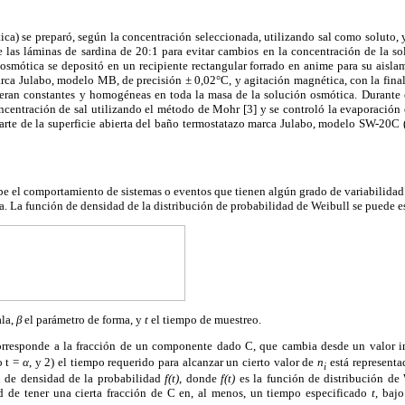
ica) se preparó, según la concentración seleccionada, utilizando sal como soluto,
e las láminas de sardina de 20:1 para evitar cambios en la concentración de la s
 osmótica se depositó en un recipiente rectangular forrado en anime para su aisla
rca Julabo, modelo MB, de precisión ± 0,02°C, y agitación magnética, con la final
eran constantes y homogéneas en toda la masa de la solución osmótica. Durante 
ncentración de sal utilizando el método de Mohr [3] y se controló la evaporación
s parte de la superficie abierta del baño termostatazo marca Julabo, modelo SW-20
e el comportamiento de sistemas o eventos que tienen algún grado de variabilidad [
a. La función de densidad de la distribución de probabilidad de Weibull se puede e
ala,
β
el parámetro de forma, y
t
el tiempo de muestreo.
rresponde a la fracción de un componente dado C, que cambia desde un valor in
o t =
α
, y 2) el tiempo requerido para alcanzar un cierto valor de
n
está representa
i
n de densidad de la probabilidad
f(t)
, donde
f(t)
es la función de distribución de
d de tener una cierta fracción de C en, al menos, un tiempo especificado
t
, baj