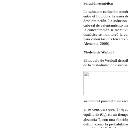
Solución osmótica
La salmuera (solución osmót
entre el líquido y la masa d
deshidratación. La solución
cabezal de calentamiento ma
la concentración se mantuvi
osmótica se monitoreó la co
para cubrir las dos tercera
Alemania, 2000).
Modelo de Weibull
El modelo de Weibull describ
de la deshidratación osmótic
siendo
α
el parámetro de esc
Si se considera que: 1)
n
co
i
equilibrio (C
), en un tiemp
e
aleatoria T, con una funció
definir como la probabilida