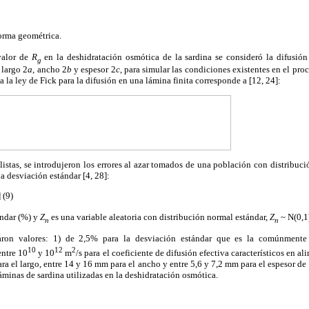
forma geométrica.
valor de
R
en la deshidratación osmótica de la sardina se consideró la difusión
g
 largo 2
a
, ancho 2
b
y espesor 2
c
, para simular las condiciones existentes en el pr
 la ley de Fick para la difusión en una lámina finita corresponde a [12, 24]:
listas, se introdujeron los errores al azar tomados de una población con distribuc
la desviación estándar [4, 28]:
] (9)
ándar (%) y
Z
es una variable aleatoria con distribución normal estándar,
Z
~ N(0,1
n
n
aron valores: 1) de 2,5% para la desviación estándar que es la comúnmente
10
12
2
entre 10
y 10
m
/s para el coeficiente de difusión efectiva característicos en a
ra el largo, entre 14 y 16 mm para el ancho y entre 5,6 y 7,2 mm para el espesor de
áminas de sardina utilizadas en la deshidratación osmótica.