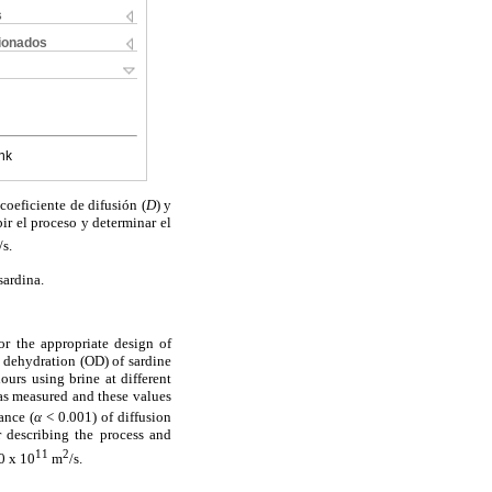
s
cionados
nk
coeficiente de difusión (
D
) y
bir el proceso y determinar el
/s.
sardina.
or the appropriate design of
c dehydration (OD) of sardine
ours using brine at different
as measured and these values
cance
(
α
< 0.001) of diffusion
r describing the process and
11
2
30 x 10
m
/s.