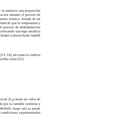
 y se mantuvo una proporción
olución durante el proceso de
miento térmico, dotado de un
idad de que la temperatura y
el proceso de deshidratación
 colocando una tapa metálica
C (Julabo Labortechnik GmbH,
13, 14], tal como la cinética
scribir como [21]:
icial (C
) hasta un valor de
0
do por la variable continua y
 Weibull, luego
n(t)
se puede
o condiciones experimentales