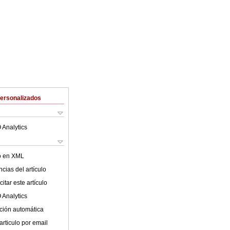
Personalizados
 Analytics
lo en XML
cias del artículo
itar este artículo
 Analytics
ción automática
articulo por email