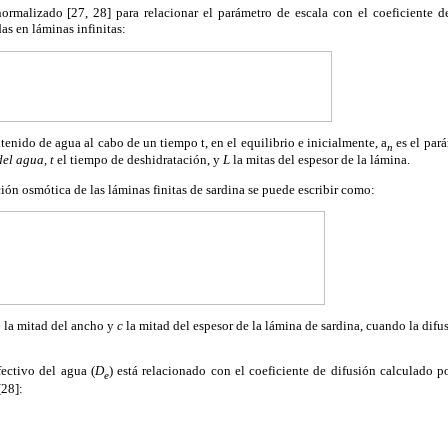
rmalizado [27, 28] para relacionar el parámetro de escala con el coeficiente d
das en láminas infinitas:
tenido de agua al cabo de un tiempo t, en el equilibrio e inicialmente, a
es el par
n
del agua, t
el tiempo de deshidratación, y
L
la mitas del espesor de la lámina.
ción osmótica de las láminas finitas de sardina se puede escribir como:
b
la mitad del ancho y
c
la mitad del espesor de la lámina de sardina, cuando la difu
fectivo del agua (
D
) está relacionado con el coeficiente de difusión calculado 
e
[28]: