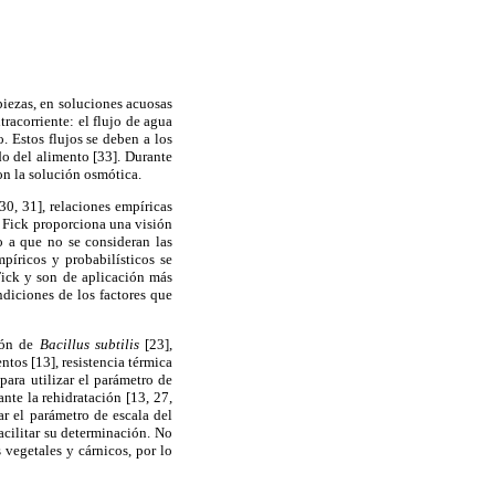
piezas, en soluciones acuosas
racorriente: el flujo de agua
. Estos flujos se deben a los
do del alimento [33]. Durante
on la solución osmótica.
30, 31], relaciones empíricas
e Fick proporciona una visión
o a que no se consideran las
píricos y probabilísticos se
Fick y son de aplicación más
ndiciones de los factores que
sión de
Bacillus subtilis
[23],
ntos [13], resistencia térmica
para utilizar el parámetro de
te la rehidratación [13, 27,
r el parámetro de escala del
acilitar su determinación. No
vegetales y cárnicos, por lo