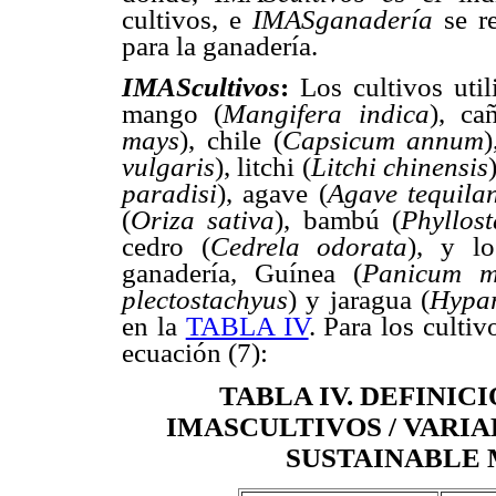
cultivos, e
IMASganadería
se re
para la ganadería.
IMAScultivos
:
Los cultivos util
mango (
Mangifera indica
), ca
mays
), chile (
Capsicum annum
)
vulgaris
), litchi (
Litchi chinensis
paradisi
), agave (
Agave tequila
(
Oriza sativa
), bambú (
Phyllos
cedro (
Cedrela odorata
), y lo
ganadería, Guínea (
Panicum 
plectostachyus
) y jaragua (
Hypar
en la
TABLA IV
. Para los cultiv
ecuación (7):
TABLA IV
. DEFINIC
IMASCULTIVOS / VARI
SUSTAINABLE