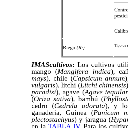
Contro
pestic
Calibr
Tipo de 
Riego
(Ri)
IMAScultivos
:
Los cultivos util
mango (
Mangifera indica
), ca
mays
), chile (
Capsicum annum
)
vulgaris
), litchi (
Litchi chinensis
paradisi
), agave (
Agave tequila
(
Oriza sativa
), bambú (
Phyllos
cedro (
Cedrela odorata
), y lo
ganadería, Guínea (
Panicum 
plectostachyus
) y jaragua (
Hypar
en la
TABLA IV
. Para los cultiv