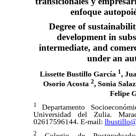
transicionales y empresari
enfoque autopoié
Degree of sustainabilit
development in subs
intermediate, and comerc
under an aut
1
Lissette Bustillo García
, Ju
2
Osorio Acosta
, Sonia Sala
Felipe 
1
Departamento Socioeconómic
Universidad del Zulia. Marac
02617596144. E-mail:
lbustill
2
Colegio de Postgraduad