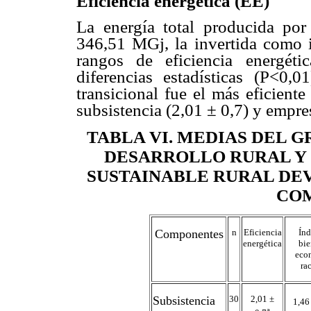
Eficiencia energética (EE)
La energía total producida por
346,51 MGj, la invertida como
rangos de eficiencia energét
diferencias estadísticas (P<0,
transicional fue el más eficient
subsistencia (2,01 ± 0,7) y empres
TABLA VI
.
MEDIAS DEL G
DESARROLLO RURAL Y 
SUSTAINABLE RURAL DE
CO
Componentes
n
Eficiencia
Índ
energética
bie
eco
ra
Subsistencia
30
2,01 ±
1,46
a