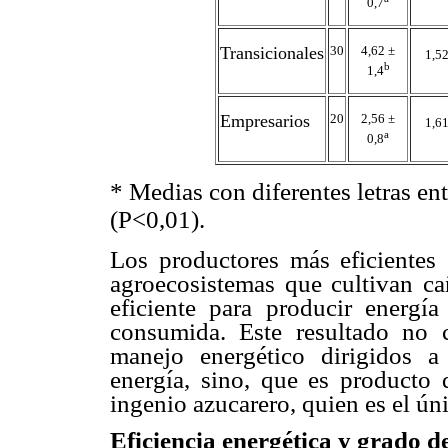
0,7
Transicionales
30
4,62 ±
1,52
b
1,4
Empresarios
20
2,56 ±
1,61
a
0,8
* Medias con diferentes letras entr
(P<0,01).
Los productores más eficientes 
agroecosistemas que cultivan cañ
eficiente para producir energí
consumida. Este resultado no c
manejo energético dirigidos a
energía, sino, que es producto 
ingenio azucarero, quien es el ún
Eficiencia energética y grado d