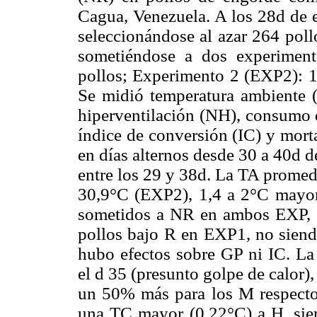
Cagua, Venezuela. A los 28d de e
seleccionándose al azar 264 pol
sometiéndose a dos experimen
pollos; Experimento 2 (EXP2): 1
Se midió temperatura ambiente (
hiperventilación (NH), consumo 
índice de conversión (IC) y mor
en días alternos desde 30 a 40d d
entre los 29 y 38d. La TA promed
30,9°C (EXP2), 1,4 a
2°C mayor
sometidos a NR
en ambos EXP, c
pollos bajo R en EXP1, no siend
hubo efectos sobre
GP ni IC. La
el d 35 (presunto golpe de calor
un 50% más para los M respecto
una TC mayor (0,22°C) a H, sien