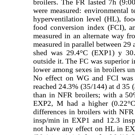
broilers. The FR lasted 7h (9:0
were measured: environmental t
hyperventilation level (HL), f
food conversion index (FCI), 
measured in an alternate way fr
measured in parallel between 29 
shed was 29.4°C (EXP1) y 30.
outside it. The FC was superior 
lower among sexes in broilers un
No effect on WG and FCI was 
reached 24.3% (35/144) at d 35 (
than in NFR broilers; with a 5
EXP2, M had a higher (0.22°C
differences in broilers with NFR
insp/min in EXP1 and 12.3 insp
not have any effect on HL in EX