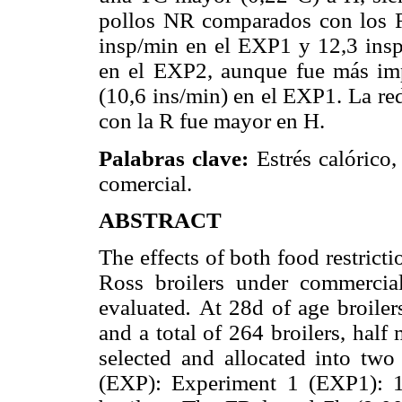
pollos NR comparados con los 
insp/min en el EXP1 y 12,3 insp
en el EXP2, aunque fue más im
(10,6 ins/min) en el EXP1.
La re
con la R fue mayor en H.
Palabras clave:
Estrés calórico,
comercial.
ABSTRACT
The effects of both food restrict
Ross broilers under commercia
evaluated
.
At 28d of age broilers
and a total of 264 broilers, hal
selected and allocated into tw
(EXP): Experiment 1 (EXP1): 1