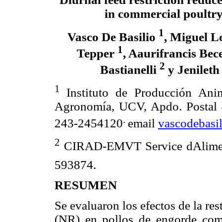
in commercial poultr
1
Vasco De Basilio
, Miguel 
1
Tepper
, Aaurifrancis Bec
2
Bastianelli
y Jenileth
1
Instituto de Producción Ani
Agronomía, UCV, Apdo. Postal 
.
243-2454120
email
vascodebasi
2
CIRAD-EMVT Service dAliment
593874.
RESUMEN
Se evaluaron los efectos de la res
(NR) en pollos de engorde
com