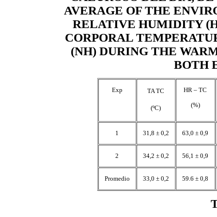
AVERAGE OF THE ENVIR
RELATIVE HUMIDITY (
CORPORAL TEMPERATURE
(NH) DURING THE WARM
BOTH 
Exp
HR – TC
TA TC
 (%) 
 (ºC) 
1
31,8 ± 0,2
63,0 ± 0,9
2
34,2 ± 0,2
56,1 ± 0,9
Promedio
33,0 ± 0,2
59.6 ± 0,8