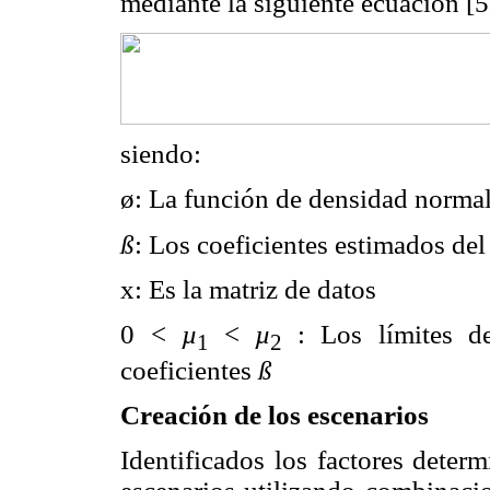
mediante la siguiente ecuación [5
siendo:
ø: La función de densidad norma
ß
: Los coeficientes estimados de
x: Es la matriz de datos
0 <
µ
<
µ
:
Los límites de
1
2
coeficientes
ß
Creación de los escenarios
Identificados los factores deter