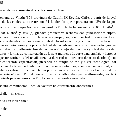
OS
iseño del instrumento de recolección de datos
 comuna de Vilcún [35], provincia de Cautín, IX Región, Chile, a partir de la ev
7], de las cuales se muestrearon 24 fundos, lo que representa un 43% de la pob
1
derados como pequeños con una producción de leche menor a 50.000 L año
,
1
.000 L año
y seis (6) grandes productores lecheros con producciones super
diante una encuesta de elaboración propia, siguiendo metodologías establecida
 vez realizadas las encuestas se tabuló la información y se elaboró una base de
 las explotaciones y la productividad de las mismas como son: inventario ganad
reproductivo), alimentación de las vacas (manejo del pastoreo y nivel de uso de 
arios y formas de conservación de forraje (números de corte para ensilaje y heno, ed
 aspectos sanitarios del rebaño (terapia de secado), inventario de mano de obra (tie
de educación, capacitación) presencia de tanque de frío y nivel tecnológico; 
stema lecheros en Chile. Este modelo matemático sigue un análisis factorial, el 
nálisis exploratorio se caracteriza porque no se conocen
a priori
el número de fac
a este número. Por el contrario, en el análisis de tipo confirmatorio, los fac
pótesis para su corroboración, lo cual corresponde a este trabajo.
o una combinación lineal de factores no directamente observables.
ki aik + Vi, siendo:
uo i en la variable j.
riales.