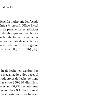
otal de Xi.
ficación multivariado. A cada
rónica Microsoft Office Excel
s de parámetros estadísticos
s simples, que es una técnica
 la relación entre variables
ables. Se trata de una técnica
izado utilizando el programa
versión 5,0 (SAS 1996) [36].
ión de leche; en cambio, los
eño mecanizado y dos veces al
roductores de leche, se tiene
ias entre 250-280 días. Esto
tores, un 66,7% declaró tener
respondía a 9 L diarios en el
he en este sector se basa en