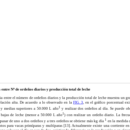
 entre Nº de ordeños diarios y producción total de leche
ia entre el número de ordeños diarios y la producción total de leche muestra un 
elación alta. De acuerdo a lo observado en la
FIG. 3
, en el gráfico porcentual ex
1
 y medias superiores a 50.000 L año
y realizar dos ordeños al día. Se puede o
1
s bajas de leche (menor a 50.000 L año
) con realizar un ordeño diario. La frec
1
 pasar de uno a dos ordeños y a tres ordeños se obtiene más kg día
en la medida 
ntos para vacas primíparas y multíparas [13]. Actualmente existe una corriente e