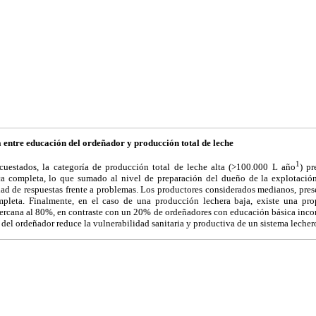
 entre educación del ordeñador y producción total de leche
1
ncuestados, la categoría de producción total de leche alta (>100.000 L año
) p
ca completa, lo que sumado al nivel de preparación del dueño de la explotaci
ad de respuestas frente a problemas. Los productores considerados medianos, pre
pleta. Finalmente, en el caso de una producción lechera baja, existe una pr
ercana al 80%, en contraste con un 20% de ordeñadores con educación básica inco
del ordeñador reduce la vulnerabilidad sanitaria y productiva de un sistema lechero