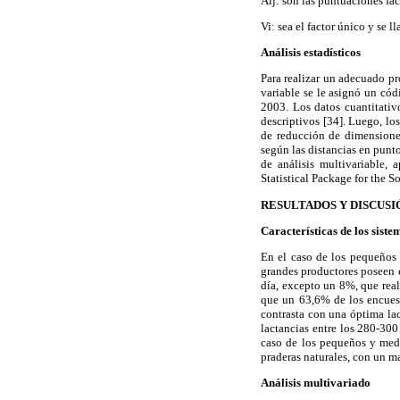
Aij: son las puntuaciones fac
Vi: sea el factor único y se l
Análisis estadísticos
Para realizar un adecuado pr
variable se le asignó un cód
2003. Los datos cuantitativ
descriptivos [34]. Luego, lo
de reducción de dimensiones
según las distancias en punto
de análisis multivariable, 
Statistical Package for the 
RESULTADOS Y DISCUSI
Características de los siste
En el caso de los pequeños 
grandes productores poseen e
día, excepto un 8%, que real
que un 63,6% de los encuest
contrasta con una óptima lac
lactancias entre los 280-300
caso de los pequeños y medi
praderas naturales, con un m
Análisis multivariado