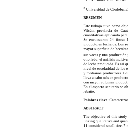
3
Universidad de Córdoba, E
RESUMEN
Este trabajo tuvo como obje
Vilcún, provincia de Caut
cuantitativas aplicando para
Se encuestaron 24 fincas 
productores lecheros. Los r
mayor superficie de hectárea
sus vacas y una producción
otro lado, el análisis multi
de leche producida. Es así q
nivel de escolaridad de los
y medianos productores. Los
lleva a cabo más en producto
con mayor volumen productivo
En el aspecto sanitario se 
rebaño.
Palabras clave:
Caracterizac
ABSTRACT
The objective of this study
linking qualitative and quant
11 considered small size, 7 