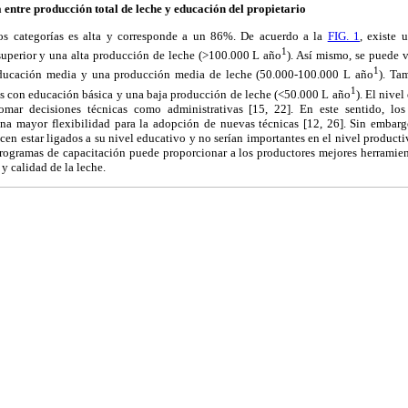
 entre producción total de leche y educación del propietario
dos categorías es alta y corresponde a un 86%. De acuerdo a la
FIG. 1
, existe 
1
uperior y una alta producción de leche (>100.000 L año
). Así mismo, se puede 
1
educación media y una producción media de leche (50.000-100.000 L año
). Ta
1
res con educación básica y una baja producción de leche (<50.000 L año
). El nive
tomar decisiones técnicas como administrativas [15, 22]. En este sentido, lo
na mayor flexibilidad para la adopción de nuevas técnicas [12, 26]. Sin embarg
cen estar ligados a su nivel educativo y no serían importantes en el nivel producti
 programas de capacitación puede proporcionar a los productores mejores herramien
 y calidad de la leche.