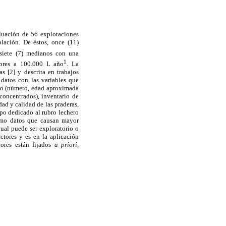
aluación de 56 explotaciones
lación. De éstos, once (11)
 siete (7) medianos con una
1
iores a 100.000 L año
. La
s [2] y descrita en trabajos
 datos con las variables que
ero (número, edad aproximada
concentrados), inventario de
ad y calidad de las praderas,
mpo dedicado al rubro lechero
como datos que causan mayor
cual puede ser exploratorio o
tores y es en la aplicación
tores están fijados
a priori,