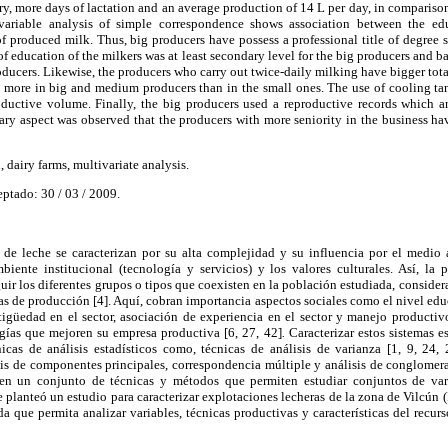
iry, more days of lactation and an average production of 14 L per day, in comparis
variable analysis of simple correspondence shows association between the edu
f produced milk. Thus, big producers have possess a professional title of degree s
 of education of the milkers was at least secondary level for the big producers and 
ducers. Likewise, the producers who carry out twice-daily milking have bigger tota
t more in big and medium producers than in the small ones. The use of cooling ta
oductive volume. Finally, the big producers used a reproductive records which ar
ary aspect was observed that the producers with more seniority in the business ha
 dairy farms, multivariate analysis.
eptado: 30 / 03 / 2009.
de leche se caracterizan por su alta complejidad y su influencia por el medio 
iente institucional (tecnología y servicios) y los valores culturales. Así, la 
guir los diferentes grupos o tipos que coexisten en la población estudiada, consider
mas de producción [4]. Aquí, cobran importancia aspectos sociales como el nivel educ
tigüedad en el sector, asociación de experiencia en el sector y manejo productivo
ías que mejoren su empresa productiva [6, 27, 42]
.
Caracterizar estos sistemas e
icas de análisis estadísticos como, técnicas de análisis de varianza [1, 9, 24, 2
is de componentes principales, correspondencia múltiple y análisis de conglomerad
yen un conjunto de técnicas y métodos que permiten estudiar conjuntos de va
 se planteó un estudio para caracterizar explotaciones lecheras de la zona de Vilcú
 que permita analizar variables, técnicas productivas y características del recu