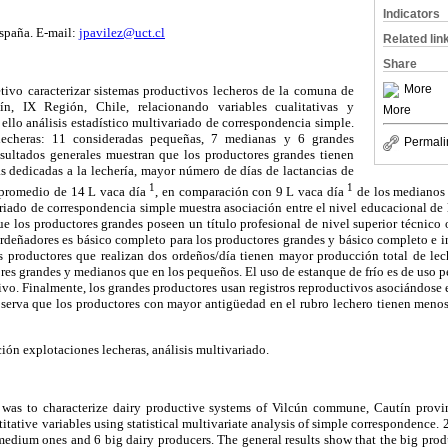
Indicators
spaña. E-mail:
jpavilez@uct.cl
Related lin
Share
More
tivo caracterizar sistemas productivos lecheros de la comuna de
ín, IX Región, Chile, relacionando variables cualitativas y
More
 ello análisis estadístico multivariado de correspondencia simple.
lecheras: 11 consideradas pequeñas, 7 medianas y 6 grandes
Permali
esultados generales muestran que los productores grandes tienen
s dedicadas a la lechería, mayor número de días de lactancias de
1
1
 promedio de 14 L vaca día
, en comparación con 9 L vaca día
de los medianos
variado de correspondencia simple muestra asociación entre el nivel educacional de 
ue los productores grandes poseen un título profesional de nivel superior técnico 
 ordeñadores es básico completo para los productores grandes y básico completo e 
 productores que realizan dos ordeños/día tienen mayor producción total de lech
res grandes y medianos que en los pequeños. El uso de estanque de frío es de uso 
. Finalmente, los grandes productores usan registros reproductivos asociándose e
observa que los productores con mayor antigüedad en el rubro lechero tienen menos
ión explotaciones lecheras, análisis multivariado.
 was to characterize dairy productive systems of Vilcún commune, Cautín provi
itative variables using statistical multivariate analysis of simple correspondence.
medium ones and 6 big dairy producers. The general results show that the big produ