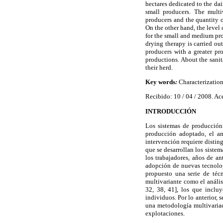
hectares dedicated to the da
small producers. The multi
producers and the quantity o
On the other hand, the level
for the small and medium pro
drying therapy is carried ou
producers with a greater pr
productions. About the sanit
their herd.
Key words
:
Characterization,
Recibido: 10 / 04 / 2008. Ac
INTRODUCCIÓN
Los sistemas de producción 
producción adoptado, el amb
intervención requiere distin
que se desarrollan los siste
los trabajadores, años de an
adopción de nuevas tecnolog
propuesto una serie de técn
multivariante como el anális
32, 38, 41], los que inclu
individuos. Por lo anterior,
una metodología multivariada
explotaciones.