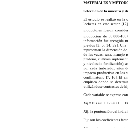
MATERIALES Y MÉTOD
Selección de la muestra y d
El estudio se realizó en la
lecheras en este sector [1
productores fueron consi
producción de 50.000-100
información fue recogida me
previos [3, 5, 14, 39]. Una
representan la dimensión de
de las vacas, raza, manejo 
praderas, cultivos suplement
y niveles de fertilización),
por cada trabajador, años 
impacto productivo en los si
confirmatorio [7, 16]. El a
empírica donde se determin
utilizándose contrastes de hi
Cada variable se expresa com
Xij = F1i ai1 + F2i ai2+....+F
Xij: la puntuación del individ
Fij: son los coeficientes facto