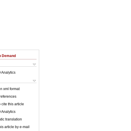
on Demand
 Analytics
 in xml format
 references
cite this article
 Analytics
ic translation
is article by e-mail