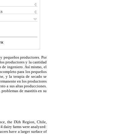
ks
nk
 y pequeños productores. Por
los productores y la cantidad
o de ingeniero. Así mismo, el
incompleto para los pequeños
e, y la terapia de secado se
permanente en los productores
sto a sus altas producciones.
 problemas de mastitis en su
nce, the IXth Region, Chile,
 24 dairy farms were analyzed:
cers have a larger surface of