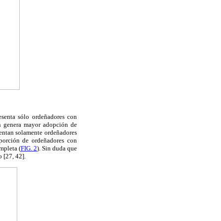
resenta sólo ordeñadores con
ón genera mayor adopción de
sentan solamente ordeñadores
oporción de ordeñadores con
mpleta (
FIG. 2
). Sin duda que
 [27, 42].