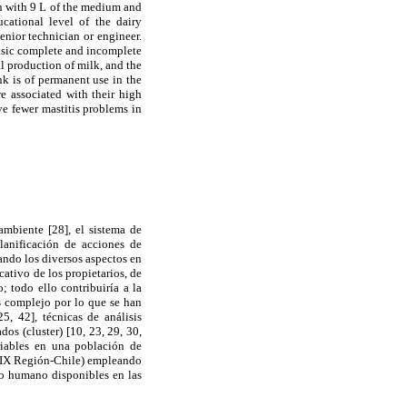
on with 9 L of the medium and
cational level of the dairy
enior technician or engineer.
basic complete and incomplete
l production of milk, and the
nk is of permanent use in the
e associated with their high
ve fewer mastitis problems in
ambiente [28], el sistema de
planificación de acciones de
ando los diversos aspectos en
ativo de los propietarios, de
; todo ello contribuiría a la
s complejo por lo que se han
5, 42], técnicas de análisis
os (cluster) [10, 23, 29, 30,
riables en una población de
n (IX Región-Chile) empleando
rso humano disponibles en las