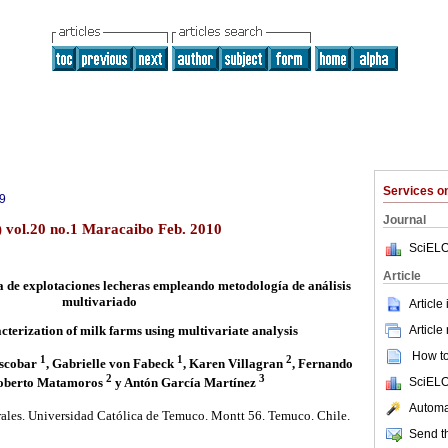
Services 
9
Journal
) vol.20 no.1 Maracaibo Feb. 2010
SciELO
Article
 de explotaciones lecheras empleando metodología de análisis
multivariado
Article
Article
cterization of milk farms using multivariate analysis
How to 
1
1
2
Escobar
, Gabrielle von Fabeck
, Karen Villagran
, Fernando
2
3
SciELO
Roberto Matamoros
y Antón García Martínez
Automat
ales. Universidad Católica de Temuco. Montt 56. Temuco. Chile.
Send th