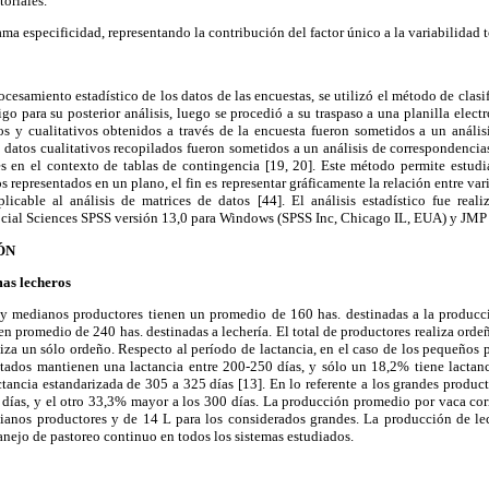
toriales.
lama especificidad, representando la contribución del factor único a la variabilidad t
ocesamiento estadístico de los datos de las encuestas, se utilizó el método de clasi
igo para su posterior análisis, luego se procedió a su traspaso a una planilla elect
os y cualitativos obtenidos a través de la encuesta fueron sometidos a un análisi
s datos cualitativos recopilados fueron sometidos a un análisis de correspondencia
 en el contexto de tablas de contingencia [19, 20]. Este método permite estudiar
s representados en un plano, el fin es representar gráficamente la relación entre vari
aplicable al análisis de matrices de datos [44]. El análisis estadístico fue real
Social Sciences SPSS versión 13,0 para Windows (SPSS Inc, Chicago IL, EUA) y JMP 
ÓN
mas lecheros
y medianos productores tienen un promedio de 160 has. destinadas a la producc
n promedio de 240 has. destinadas a lechería. El total de productores realiza ord
iza un sólo ordeño. Respecto al período de lactancia, en el caso de los pequeños p
ados mantienen una lactancia entre 200-250 días, y sólo un 18,2% tiene lactanc
tancia estandarizada de 305 a 325 días [13]. En lo referente a los grandes produc
 días, y el otro 33,3% mayor a los 300 días. La producción promedio por vaca cor
anos productores y de 14 L para los considerados grandes. La producción de lec
anejo de pastoreo continuo en todos los sistemas estudiados.