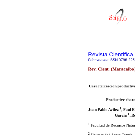
Revista Científica
Print version
ISSN
0798-225
Rev. Cient. (Maracaibo
Caracterización productiva
Productive chara
1
Juan Pablo Avilez
, Paul 
1
García
, 
1
Facultad de Recursos Natur
2
Universidad Santo Tomás.