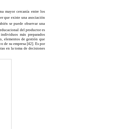
una mayor cercanía entre los
ver que existe una asociación
mbién se puede observar una
l educacional del productor es
s individuos más preparados
o, elementos de gestión que
vo de su empresa [42]. Es por
tas en la toma de decisiones