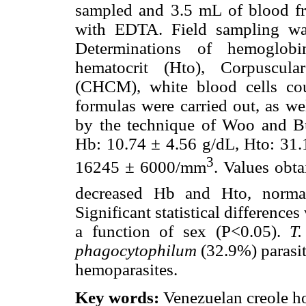
sampled and 3.5 mL of blood fr
with EDTA. Field sampling wa
Determinations of hemoglobi
hematocrit (Hto), Corpuscul
(CHCM), white blood cells cou
formulas were carried out, as we
by the technique of Woo and Bu
Hb: 10.74 ± 4.56 g/dL, Hto: 3
3
16245 ± 6000/mm
. Values obt
decreased Hb and Hto, normal
Significant statistical difference
a function of sex (P<0.05).
T.
phagocytophilum
(32.9%) parasit
hemoparasites.
Key words:
Venezuelan creole ho