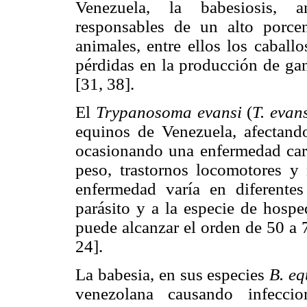
Venezuela, la babesiosis, a
responsables de un alto porcen
animales, entre ellos los caball
pérdidas en la producción de ga
[31, 38].
El
Trypanosoma evansi
(
T. evan
equinos de Venezuela, afectando
ocasionando una enfermedad cara
peso, trastornos locomotores y
enfermedad varía en diferentes
parásito y a la especie de hosp
puede alcanzar el orden de 50 a
24].
La babesia, en sus especies
B. eq
venezolana causando infecc