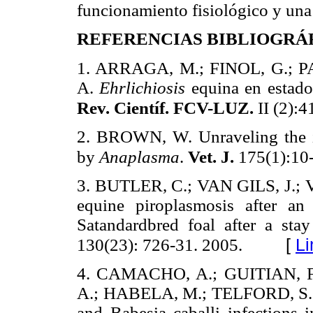
funcionamiento fisiológico y una
REFERENCIAS BIBLIOGRÁ
1. ARRAGA, M.; FINOL, G.; 
A.
Ehrlichiosis
equina en estado
Rev. Científ. FCV-LUZ.
II (2):4
2. BROWN, W. Unraveling the 
by
Anaplasma
.
Vet. J.
175(1):10
3. BUTLER, C.; VAN GILS, J.; V
equine piroplasmosis after an
Satandardbred foal after a st
[
Li
130(23): 726-31. 2005.
4. CAMACHO, A.; GUITIAN, F
A.; HABELA, M.; TELFORD, S.; 
and Babesia caballi infections 