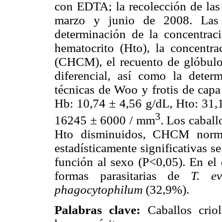
con EDTA; la recolección de las 
marzo y junio de 2008. Las p
determinación de la concentrac
hematocrito (Hto), la concentr
(CHCM), el recuento de glóbulos
diferencial, así como la deter
técnicas de Woo y frotis de capa
Hb: 10,74 ± 4,56 g/dL, Hto: 3
3
16245 ± 6000 / mm
. Los caball
Hto disminuidos, CHCM normal
estadísticamente significativas s
función al sexo (P<0,05). En el
formas parasitarias de
T. ev
phagocytophilum
(32,9%).
Palabras clave:
Caballos criol