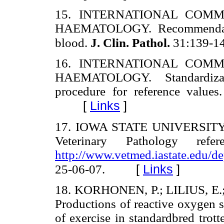
15. INTERNATIONAL COMM
HAEMATOLOGY. Recommendati
blood.
J.
Clin. Pathol.
31:139-14
16. INTERNATIONAL COMM
HAEMATOLOGY. Standardizat
procedure for reference values
[
Links
]
17. IOWA STATE UNIVERSITY, U
Veterinary Pathology refe
http://www.vetmed.iastate.edu/d
[
Links
]
25-06-07.
18. KORHONEN, P.; LILIUS, E.
Productions of reactive oxygen s
of exercise in standardbred trott