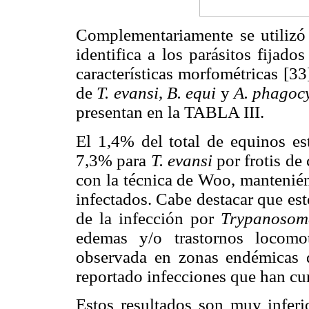
Complementariamente se utilizó 
identifica a los parásitos fijad
características morfométricas [33
de
T. evansi
,
B. equi
y
A. phagoc
presentan en la TABLA III.
El 1,4% del total de equinos es
7,3% para
T. evansi
por frotis de
con la técnica de Woo, mantenié
infectados. Cabe destacar que es
de la infección por
Trypanosom
edemas y/o trastornos locomot
observada en zonas endémicas
reportado infecciones que han cur
Estos resultados son muy inferio