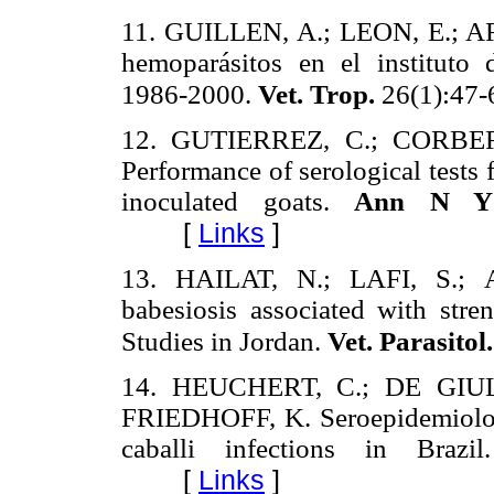
11. GUILLEN, A.; LEON, E.; A
hemoparásitos en el instituto d
1986-2000.
Vet. Trop.
26(1):47-
12. GUTIERREZ, C.; CORBE
Performance of serological tests
inoculated goats.
Ann N Y 
[
Links
]
13. HAILAT, N.; LAFI, S.; 
babesiosis associated with stren
Studies in Jordan.
Vet. Parasitol
14. HEUCHERT, C.; DE GIUL
FRIEDHOFF, K. Seroepidemiolog
caballi infections in Brazi
[
Links
]