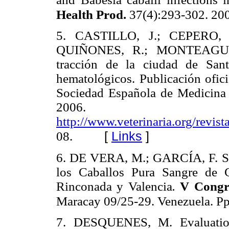
Health Prod.
37(4):293-302. 20
5. CASTILLO, J.; CEPERO,
QUIÑONES, R.; MONTEAGUDO
tracción de la ciudad de San
hematológicos. Publicación ofici
Sociedad Española de Medicina I
2006. 
http://www.veterinaria.org/revis
[
Links
]
08.
6. DE VERA, M.; GARCÍA, F. Ser
los Caballos Pura Sangre de 
Rinconada y Valencia
.
V Congre
Maracay 09/25-29. Venezuela. Pp
7. DESQUENES, M. Evaluation