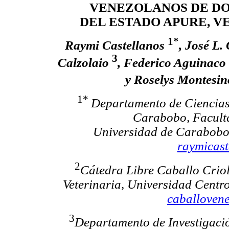
VENEZOLANOS DE DO
DEL ESTADO APURE, 
1*
Raymi Castellanos
, José L
3
Calzolaio
, Federico Aguinaco
y Roselys Montesi
1*
Departamento de Ciencias 
Carabobo, Faculta
Universidad de Carabobo.
raymicas
2
Cátedra Libre Caballo Crio
Veterinaria, Universidad Centr
caballoven
3
Departamento de Investigació