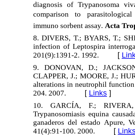
diagnosis of Trypanosoma viva
comparison to parasitological
immuno sorbent assay
.
Acta Tro
8. DIVERS, T.; BYARS, T.; SHIN
infection of Leptospira interrog
[
Lin
201(9):1391-2. 1992.
9. DONOVAN, D.; JACKSON
CLAPPER, J.; MOORE, J.; HURL
alterations in neutrophil functio
[
Links
]
204. 2007.
10. GARCÍA, F.; RIVERA
Trypanosomiasis equina causad
ganaderos del estado Apure, V
[
Link
41(4):91-100. 2000.