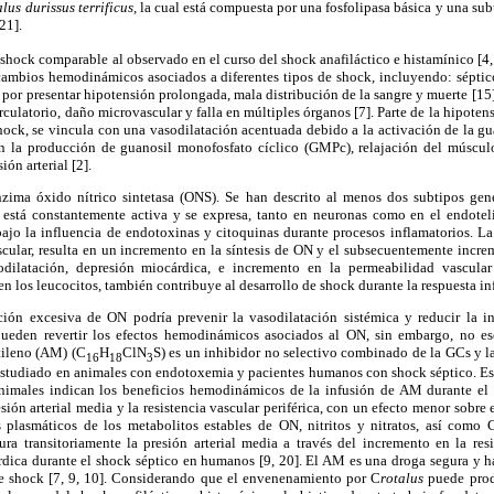
lus durissus terrificus,
la cual está compuesta por una fosfolipasa básica y una su
21].
shock comparable al observado en el curso del shock anafiláctico e histamínico [4, 
cambios hemodinámicos asociados a diferentes tipos de shock, incluyendo: séptico
n por presentar hipotensión prolongada, mala distribución de la sangre y muerte [15]
culatorio, daño microvascular y falla en múltiples órganos [7]. Parte de la hipoten
ock, se vincula con una vasodilatación acentuada debido a la activación de la gu
en la producción de guanosil monofosfato cíclico (GMPc), relajación del músculo
sión arterial [2].
nzima óxido nítrico sintetasa (ONS). Se han descrito al menos dos subtipos ge
l está constantemente activa y se expresa, tanto en neuronas como en el endotel
bajo la influencia de endotoxinas y citoquinas durante procesos inflamatorios. L
scular, resulta en un incremento en la síntesis de ON y el subsecuentemente incre
ilatación, depresión miocárdica, e incremento en la permeabilidad vascular
 los leucocitos, también contribuye al desarrollo de shock durante la respuesta inf
ión excesiva de ON podría prevenir la vasodilatación sistémica y reducir la in
pueden revertir los efectos hemodinámicos asociados al ON, sin embargo, no esc
tileno (AM) (C
H
ClN
S) es un inhibidor no selectivo combinado de la GCs y l
16
18
3
do estudiado en animales con endotoxemia y pacientes humanos con shock séptico. E
animales indican los beneficios hemodinámicos de la infusión de AM durante el
sión arterial media y la resistencia vascular periférica, con un efecto menor sobre 
s plasmáticos de los metabolitos estables de ON, nitritos y nitratos, así como
ra transitoriamente la presión arterial media a través del incremento en la resi
dica durante el shock séptico en humanos [9, 20]. El AM es una droga segura y 
 de shock [7, 9, 10]. Considerando que el envenenamiento por C
rotalus
puede
pro