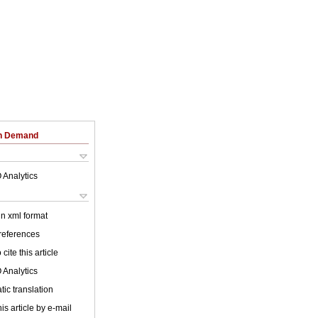
on Demand
 Analytics
 in xml format
 references
cite this article
 Analytics
ic translation
is article by e-mail