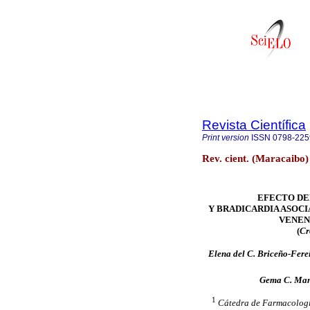
Revista Científica
Print version
ISSN
0798-225
Rev. cient. (Maracaibo
EFECTO DE
Y BRADICARDIA ASOCI
VENEN
(
Cr
Elena del C. Briceño-Fere
Gema C. Man
1
Cátedra de Farmacolog