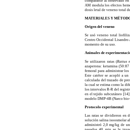
comparable al observado en e
AM modula los efectos hemod
dosis letal de veneno total d
MATERIALES Y MÉTOD
Origen del veneno
Se usó veneno total liofil
Centro Occidental Lisandro A
momento de su uso.
Animales de experimentació
Se utilizaron ratas (
Rattus 
azaperona: ketamina (50:87 
femoral para administrar los 
Este catéter se acopló a un
calculada del trazado de pre
la cual se estima como la dif
los intervalos R-R del regis
en el tejido subcutáneo [14] 
modelo DMP-4B (Narco bio-
Protocolo experimental
Las ratas se dividieron en 
solución salina isoosmolar a
administró 2,0 mg/kg de una
pasados 40 min se le inye