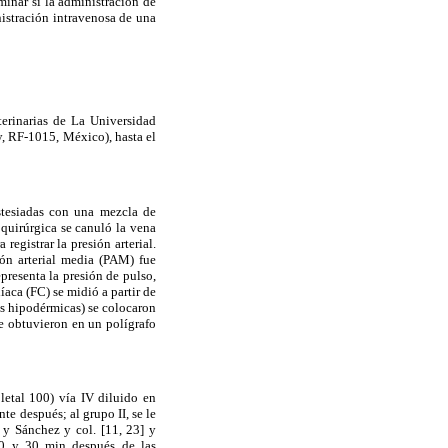
minar si la administración de
istración intravenosa de una
erinarias de La Universidad
y, RF-1015, México), hasta el
stesiadas con una mezcla de
quirúrgica se canuló la vena
registrar la presión arterial.
ión arterial media (PAM) fue
presenta la presión de pulso,
íaca (FC) se midió a partir de
as hipodérmicas) se colocaron
se obtuvieron en un polígrafo
letal 100) vía IV diluido en
e después; al grupo II, se le
 y Sánchez y col. [11, 23] y
20 y 30 min después de las