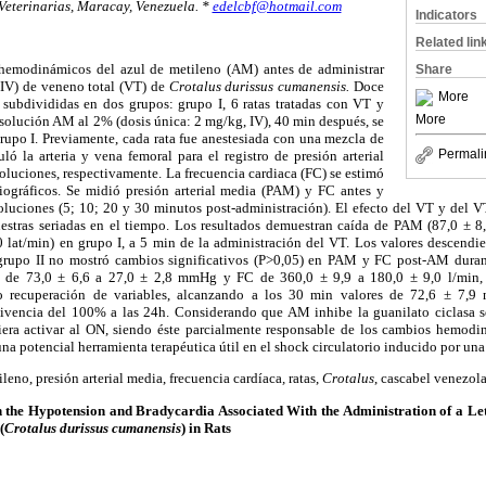
Veterinarias, Maracay, Venezuela. *
edelcbf@hotmail.com
Indicators
Related lin
s hemodinámicos del azul de metileno (AM) antes de administrar
Share
 IV) de veneno total (VT) de
Crotalus durissus cumanensis.
Doce
More
 subdivididas en dos grupos: grupo I, 6 ratas tratadas con VT y
More
n solución AM al 2% (dosis única: 2 mg/kg, IV), 40 min después, se
rupo I. Previamente, cada rata fue anestesiada con una mezcla de
Permali
ó la arteria y vena femoral para el registro de presión arterial
soluciones, respectivamente. La frecuencia cardiaca (FC) se estimó
diográficos. Se midió presión arterial media (PAM) y FC antes y
soluciones (5; 10; 20 y 30 minutos post-administración). El efecto del VT y del V
stras seriadas en el tiempo. Los resultados demuestran caída de PAM (87,0 ± 
0 lat/min) en grupo I, a 5 min de la administración del VT. Los valores descendie
 grupo II no mostró cambios significativos (P>0,05) en PAM y FC post-AM dura
de 73,0 ± 6,6 a 27,0 ± 2,8 mmHg y FC de 360,0 ± 9,9 a 180,0 ± 9,0 l/min, si
o recuperación de variables, alcanzando a los 30 min valores de 72,6 ± 7,
ivencia del 100% a las 24h. Considerando que AM inhibe la guanilato ciclasa so
iera activar al ON, siendo éste parcialmente responsable de los cambios hemodi
na potencial herramienta terapéutica útil en el shock circulatorio inducido por una 
leno, presión arterial media, frecuencia cardíaca
,
ratas,
Crotalus
, cascabel venezol
n the Hypotension and Bradycardia Associated With the Administration of a Le
(
Crotalus durissus cumanensis
) in Rats