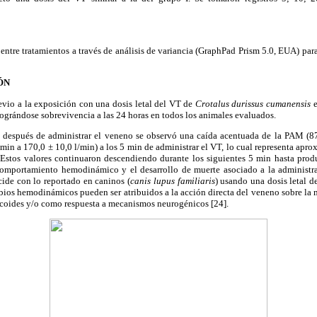
 entre tratamientos a través de análisis de variancia (GraphPad Prism 5.0, EUA) par
ÓN
vio a la exposición con una dosis letal del VT de
Crotalus durissus cumanensis
e
grándose sobrevivencia a las 24 horas en todos los animales evaluados.
, después de administrar el veneno se observó una caída acentuada de la PAM (
min a 170,0 ± 10,0 l/min) a los 5 min de administrar el VT, lo cual representa ap
 Estos valores continuaron descendiendo durante los siguientes 5 min hasta produ
comportamiento hemodinámico y el desarrollo de muerte asociado a la administr
ncide con lo reportado en caninos (
canis lupus familiaris
) usando una dosis letal d
bios hemodinámicos pueden ser atribuidos a la acción directa del veneno sobre la mu
acoides y/o como respuesta a mecanismos neurogénicos [24].