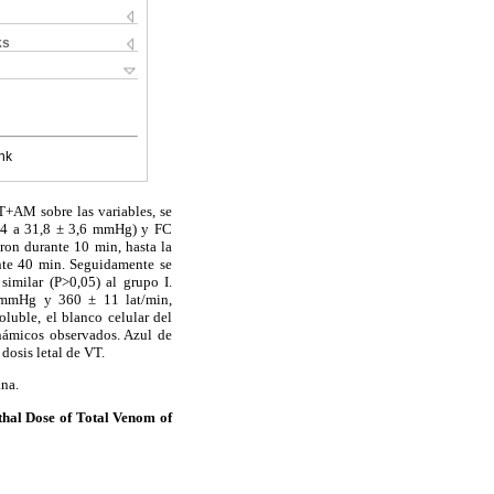
ks
nk
T+AM sobre las variables, se
8,4 a 31,8 ± 3,6 mmHg) y FC
ron durante 10 min, hasta la
nte 40 min. Seguidamente se
milar (P>0,05) al grupo I.
9 mmHg y 360 ± 11 lat/min,
luble, el blanco celular del
námicos observados. Azul de
dosis letal de VT.
ana.
thal Dose of Total Venom of