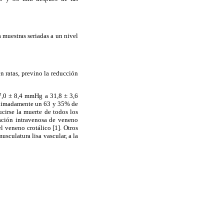
a muestras seriadas a un nivel
n ratas, previno la reducción
87,0 ± 8,4 mmHg a 31,8 ± 3,6
roximadamente un 63 y 35% de
cirse la muerte de todos los
ación intravenosa de veneno
el veneno crotálico [1]. Otros
sculatura lisa vascular, a la