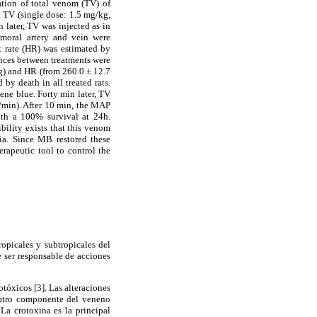
ation of total venom (TV) of
th TV (single dose: 1.5 mg/kg,
 later, TV was injected as in
emoral artery and vein were
rt rate (HR) was estimated by
ences between treatments were
g) and HR (from 260.0 ± 12.7
by death in all treated rats.
ene blue. Forty min later, TV
/min). After 10 min, the MAP
ith a 100% survival at 24h.
ibility exists that this venom
ia. Since MB restored these
rapeutic tool to control the
opicales y subtropicales del
 ser responsable de acciones
tóxicos [3]. Las alteraciones
n otro componente del veneno
 La crotoxina es la principal