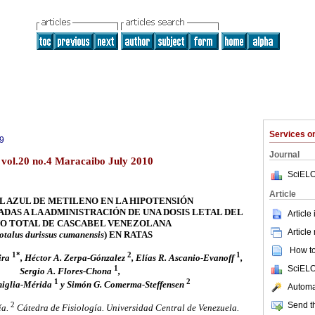
Services 
9
Journal
) vol.20 no.4 Maracaibo July 2010
SciELO
Article
L AZUL DE METILENO EN LA HIPOTENSIÓN
ADAS A LA ADMINISTRACIÓN DE UNA DOSIS LETAL DEL
Article
O TOTAL DE CASCABEL VENEZOLANA
Article
otalus durissus cumanensis
) EN RATAS
How to 
1*
2
1
ira
, Héctor A. Zerpa-Gónzalez
, Elías R. Ascanio-Evanoff
,
1
SciELO
Sergio A. Flores-Chona
,
1
2
iglia-Mérida
y Simón G. Comerma-Steffensen
Automat
2
Send th
ía.
Cátedra de Fisiología. Universidad Central de Venezuela.