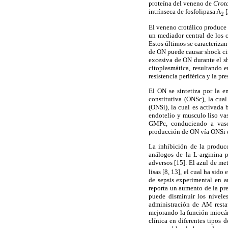
proteína del veneno de
Crota
intrínseca de fosfolipasa A
[
2
El veneno crotálico produce 
un mediador central de los 
Estos últimos se caracteriza
de ON puede causar shock cir
excesiva de ON durante el sh
citoplasmática, resultando 
resistencia periférica y la pre
El ON se sintetiza por la e
constitutiva (ONSc), la cua
(ONSi), la cual es activada 
endotelio y musculo liso va
GMPc, conduciendo a vasod
producción de ON vía ONSi en
La inhibición de la producc
análogos de la L-arginina 
adversos [15]. El azul de me
lisas [8, 13], el cual ha si
de sepsis experimental en 
reporta un aumento de la pre
puede disminuir los nivele
administración de AM restau
mejorando la función miocár
clínica en diferentes tipos