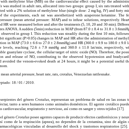
t with methylene blue (MB) on the cardiovascular effect caused by the administr
is
was studied in adult rats, allocated into two groups: group I, six rats treated wi
reated with a 2% solution of methylene blue (single dose: 2 mg/kg, IV) and forty min
of the experiments, each rat was anesthetized with azaperone:ketamine. The f
ressure (mean arterial pressure: MAP) and to infuse solutions, respectively. Hea
 HR were measured before and after the treatments (5, 10, 20 and 30 min). Differ
res ANOVA. A sudden (5min) reduction in MAP (from 87.0 ± 8.4 to 31.8 ± 3.6mmH
 observed in group I. This reduction was steadily during the first 10 min, followed 
ibit significant (P>0.05) changes in MAP and HR after the administration of methyl
ction in MAP (73.0 ± 6.6 to 27.0 ± 2.8mmHg) and HR (360.0 ± 9.9 to 180.0 ± 9.0 l
e levels, reaching 72.6 ± 7.9 mmHg and 360.0 ± 11.0 lat/min, respectively, w
le guanylate cyclase, the cellular target of nitric oxide (NO). Therefore, the poss
ion and release of NO, contributing to the observed hypotension and bradycard
avoided the venom-evoked death at 24 hours, it might be a potential useful the
enom.
mean arterial pressure, heart rate, rats, crotalus, Venezuelan rattlesnake.
eptado: 18 / 01 / 2010.
 serpientes del género
Crotalus,
representan un problema de salud en las zonas tr
fectar, tanto a seres humanos como animales domésticos. El agente crotálico puede
s cardiovascular, respiratorio y nervioso, así como en sangre y otros tejidos [17].
del género
Crotalus
posee agentes capaces de producir efectos cardiotóxicos y neuro
 así como de la respiración (apnea), no dependen de la crotamina, sino de algú
armacológicas vinculadas al desarrollo del shock y trastornos respiratorios [25].