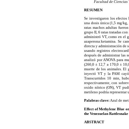
Facultad de Ciencias 
RESUMEN
Se investigaron los efecto
una dosis única (1,5 mg/kg,
ratas machos adultas fueron
grupo II, 6 ratas tratadas co
administró VT, como en el g
azaperona:ketamina. Se canul
directa y administración de 
usando registros electrocar
después de administrar las 
analizó por ANOVA para mue
(260,0 ± 12,7 a 170,0 ± 10,
muerte de los animales. El
inyectó VT y la PAM cayó 
Transcurridos 10 min, hub
respectivamente, con sobrev
oxido nítrico (ON), VT pud
metileno podría representar u
Palabras clave:
Azul de meti
Effect of Methylene Blue o
the Venezuelan Rattlesnake 
ABSTRACT