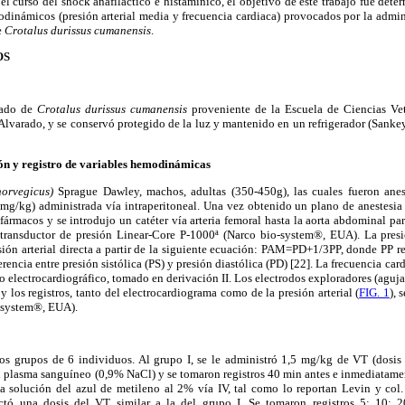
l curso del shock anafiláctico e histamínico, el objetivo de este trabajo fue deter
inámicos (presión arterial media y frecuencia cardiaca) provocados por la admin
e
Crotalus durissus cumanensis
.
OS
izado de
Crotalus durissus cumanensis
proveniente de la Escuela de Ciencias Vet
lvarado, y se conservó protegido de la luz y mantenido en un refrigerador (Sanke
n y registro de variables hemodinámicas
norvegicus)
Sprague Dawley, machos, adultas (350-450g), las cuales fueron ane
mg/kg) administrada vía intraperitoneal. Una vez obtenido un plano de anestesia 
fármacos y se introdujo un catéter vía arteria femoral hasta la aorta abdominal para 
 transductor de presión Linear-Core P-1000ª (Narco bio-system®, EUA). La pres
sión arterial directa a partir de la siguiente ecuación: PAM=PD+1/3PP, donde PP re
erencia entre presión sistólica (PS) y presión diastólica (PD) [22]. La frecuencia card
tro electrocardiográfico, tomado en derivación II. Los electrodos exploradores (aguj
y los registros, tanto del electrocardiograma como de la presión arterial (
FIG. 1
), 
system®, EUA).
dos grupos de 6 individuos. Al grupo I, se le administró 1,5 mg/kg de VT (dosis 
l plasma sanguíneo (0,9% NaCl) y se tomaron registros 40 min antes e inmediatament
 solución del azul de metileno al 2% vía IV, tal como lo reportan Levin y col.
ctó una dosis del VT similar a la del grupo I. Se tomaron registros 5; 10; 