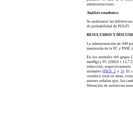
administraciones.
Análisis estadístico
Se analizaron las diferencias
de probabilidad de P£0,05.
RESULTADOS Y DISCUSI
La administración de AM pre
mantenida de la FC y PAM, lo
En los animales del grupo I
mmHg) y FC (260,0 ± 12,7 l/
reducción, respectivamente.
animales (
FIGS. 2
y
3
). El 
crotálico total en ratas, coi
autores señalan que, los cam
liberación de sustancias aut