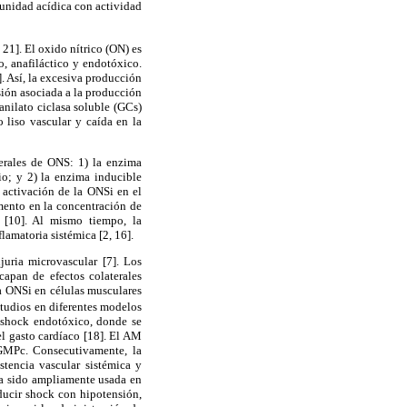
bunidad acídica con actividad
21]. El oxido nítrico (ON) es
, anafiláctico y endotóxico.
. Así, la excesiva producción
sión asociada a la producción
anilato ciclasa soluble (GCs)
 liso vascular y caída en la
nerales de ONS: 1) la enzima
io; y 2) la enzima inducible
a activación de la ONSi en el
mento en la concentración de
 [10]. Al mismo tiempo, la
lamatoria sistémica [2, 16].
juria microvascular [7]. Los
apan de efectos colaterales
a ONSi en células musculares
studios en diferentes modelos
 shock endotóxico, donde se
el gasto cardíaco [18]. El AM
 GMPc. Consecutivamente, la
stencia vascular sistémica y
ha sido ampliamente usada en
ducir shock con hipotensión,