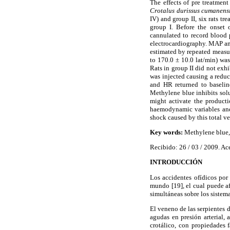
The effects of pre treatmen
Crotalus durissus cumanens
IV) and group II, six rats t
group I. Before the onset 
cannulated to record blood p
electrocardiography. MAP and
estimated by repeated measu
to 170.0 ± 10.0 lat/min) was
Rats in group II did not exh
was injected causing a redu
and HR returned to baselin
Methylene blue inhibits solub
might activate the product
haemodynamic variables and 
shock caused by this total v
Key words:
Methylene blue
,
Recibido: 26 / 03 / 2009. Ac
INTRODUCCIÓN
Los accidentes ofídicos por
mundo [19], el cual puede a
simultáneas sobre los sistema
El veneno de las serpientes 
agudas en presión arterial,
crotálico, con propiedades f