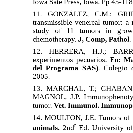
Iowa Sate Press, Iowa. Pp 45-118
11. GONZÁLEZ, C.M.; GRIF
transmissible venereal tumor: 
study of 11 tumors in growt
chemotherapy.
J, Comp, Pathol
.
12. HERRERA, H.J.; BARRER
experimentos pecuarios. En:
Ma
del Programa SAS)
.
Colegio d
2005.
13. MARCHAL, T.; CHABANN
MAGNOL, J.P. Immunophenotype
tumor.
Vet. Immunol. Immunop
14. MOULTON, J.E. Tumors of g
t
animals.
2nd
Ed.
University o