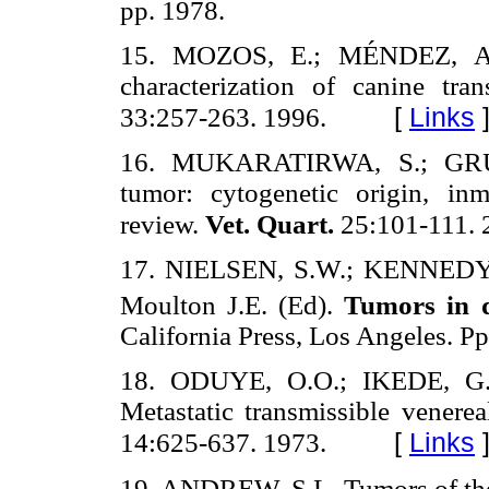
pp. 1978.
15. MOZOS, E.; MÉNDEZ, A.
characterization of canine tra
[
Links
33:257-263. 1996.
16. MUKARATIRWA, S.; GRUYS
tumor: cytogenetic origin, i
review.
Vet. Quart.
25:101-111.
17. NIELSEN, S.W.; KENNEDY, P
Moulton J.E. (Ed).
Tumors in 
California Press, Los Angeles. P
18. ODUYE, O.O.; IKEDE, G
Metastatic transmissible venere
[
Links
14:625-637. 1973.
19. ANDREW, S.L. Tumors of the