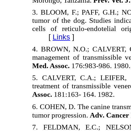
Morongo, Tanzania.
Prev. Vet. J
3. BLOOM, F.; PAFF, G.H.; NO
tumor of the dog. Studies indica
cells of reticulo-endotelial or
[
Links
]
4. BROWN, N.O.; CALVERT, C
management of transmissible v
Med. Assoc.
176:983-986. 1980
5. CALVERT, C.A.; LEIFER, C
treatment of transmissible vene
Assoc.
181:163- 164. 1982.
6. COHEN, D. The canine transmis
tumor progression.
Adv. Cancer
7. FELDMAN, E.C.; NELSON,