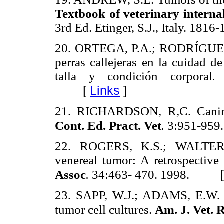
Textbook of veterinary internal
3rd Ed. Etinger, S.J., Italy. 1816
20. ORTEGA, P.A.; RODRÍGUEZ, 
perras callejeras en la cuidad d
talla y condición corporal
[
Links
]
21. RICHARDSON, R,C. Canine 
Cont. Ed. Pract. Vet
.
3:951-959.
22. ROGERS, K.S.; WALTER,
venereal tumor: A retrospective
Assoc
.
34:463- 470. 1998.
23. SAPP, W.J.; ADAMS, E.W. C-
tumor cell cultures.
Am. J. Vet. R