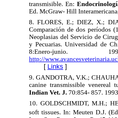
transmisible. En:
Endocrinologí
Ed. McGraw- Hill Interamericana
8. FLORES, E.; DIEZ, X.; D
Comparación de dos períodos (
Neoplasias del Servicio de Cirug
y Pecuarias
.
Universidad de Chi
8:Enero-junio
http://www.avancesveterinaria.u
[
Links
]
9. GANDOTRA, V.K.; CHAUHAN,
canine transmissible venereal 
Indian Vet. J.
70:854- 857. 199
10. GOLDSCHMIDT, M.H.; HEN
soft tissues. In: Meuten D.J. (E