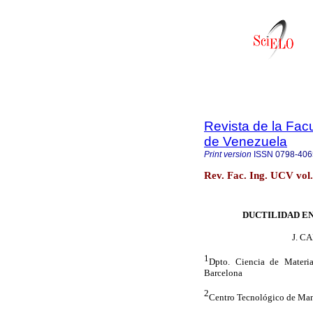
Revista de la Facu
de Venezuela
Print version
ISSN
0798-406
Rev. Fac. Ing. UCV vol
DUCTILIDAD E
J. C
1
Dpto. Ciencia de Materi
Barcelona
2
Centro Tecnológico de Man