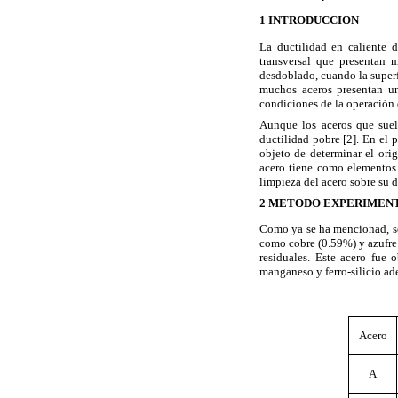
1 INTRODUCCION
La ductilidad en caliente 
transversal que presentan 
desdoblado, cuando la superf
muchos aceros presentan un
condiciones de la operación 
Aunque los aceros que suel
ductilidad pobre [2]. En el 
objeto de determinar el orig
acero tiene como elementos 
limpieza del acero sobre su d
2 METODO EXPERIMEN
Como ya se ha mencionad, se
como cobre (0.59%) y azufre 
residuales. Este acero fue o
manganeso y ferro-silicio a
Acero
A