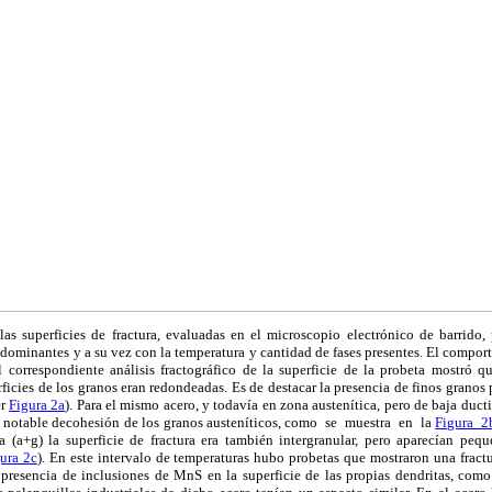
 las superficies de fractura, evaluadas en el microscopio electrónico de barrido,
ominantes y a su vez con la temperatura y cantidad de fases presentes. El comport
correspondiente análisis fractográfico de la superficie de la probeta mostró que
rficies de los granos eran redondeadas. Es de destacar la presencia de finos grano
er
Figura 2a
). Para el mismo acero, y todavía en zona austenítica, pero de baja ducti
on notable decohesión de los granos austeníticos, como se muestra en la
Figura 2
a (
a
+
g
) la superficie de fractura era también intergranular, pero aparecían peq
ura 2c
). En este intervalo de temperaturas hubo probetas que mostraron una fractur
 presencia de inclusiones de MnS en la superficie de las propias dendritas, como