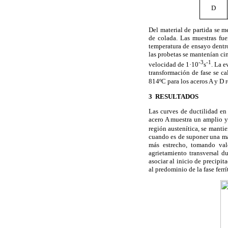
D
Del material de partida se m
de colada. Las muestras fu
temperatura de ensayo dentr
las probetas se mantenían ci
-3
-1
velocidad de 1·10
s
. La e
transformación de fase se ca
814ºC para los aceros A y D 
3 RESULTADOS
Las curves de ductilidad en
acero A muestra un amplio y
región austenítica, se manti
cuando es de suponer una may
más estrecho, tomando val
agrietamiento transversal d
asociar al inicio de precipita
al predominio de la fase ferrí