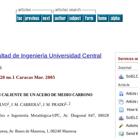
ltad de Ingeniería Universidad Central
Services 
Journal
5
SciELO
.20 no.1 Caracas Mar. 2005
Article
Article
N CALIENTE DE UN ACERO DE MEDIO CARBONO
Article
1
1
1, 2
ALVO
,
J. M. CABRERA
,
J. M. PRADO
How to 
ales e Ingeniería Metalúrgica-UPC, Av. Diagonal 647, 08028
SciELO
Automat
resa, Av.
Bases de Manresa, 1, 08240 Manresa
Send th