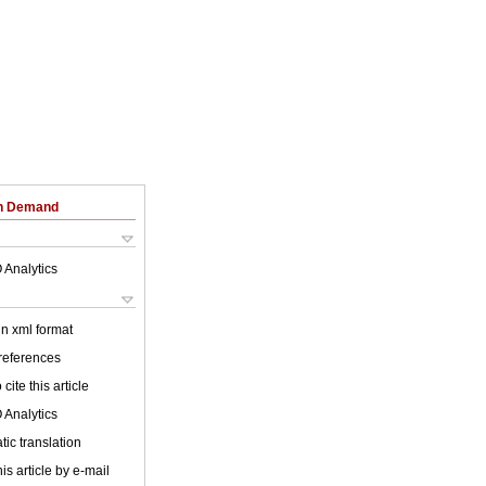
on Demand
 Analytics
 in xml format
 references
cite this article
 Analytics
ic translation
is article by e-mail