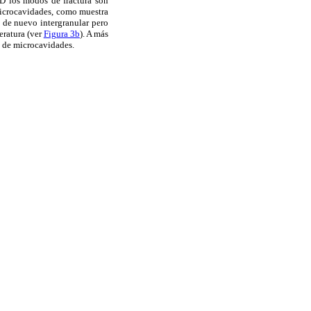
o D los modos de fractura son
 microcavidades, como muestra
s de nuevo intergranular pero
eratura (ver
Figura 3b
). A más
a de microcavidades.