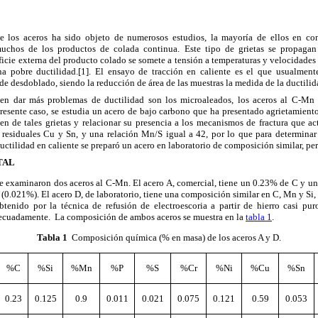
de los aceros ha sido objeto de numerosos estudios, la mayoría de ellos en co
muchos de los productos de colada continua. Este tipo de grietas se propagan
icie externa del producto colado se somete a tensión a temperaturas y velocidades
a pobre ductilidad.[1]. El ensayo de tracción en caliente es el que usualmente
de desdoblado, siendo la reducción de área de las muestras la medida de la ductilid
en dar más problemas de ductilidad son los microaleados, los aceros al C-Mn
presente caso, se estudia un acero de bajo carbono que ha presentado agrietamiento
en de tales grietas y
relacionar su presencia a los mecanismos de fractura que act
residuales Cu y Sn, y una relación Mn/S igual a 42, por lo que para determinar
uctilidad en caliente se preparó un acero en laboratorio de composición similar, pero
TAL
 examinaron dos aceros al C-Mn. El acero A, comercial, tiene un 0.23% de C y un 
(0.021%). El acero D, de laboratorio, tiene una composición similar en C, Mn y Si
btenido por la técnica de refusión de electroescoria a partir de hierro casi pur
decuadamente. La composición de ambos aceros se muestra en la
tabla 1
.
Tabla 1
Composición química (% en masa) de los aceros A y D.
%C
%Si
%Mn
%P
%S
%Cr
%Ni
%Cu
%Sn
0.23
0.125
0.9
0.011
0.021
0.075
0.121
0.59
0.053