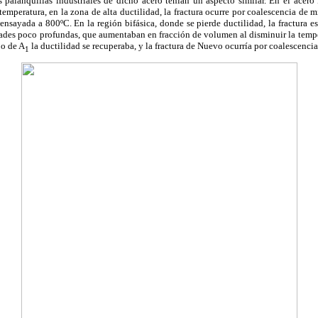
s palanquillas industriales de dicho acero tenían un aspecto similar. En el acer
a temperatura, en la zona de alta ductilidad, la fractura ocurre por coalescencia de
ensayada a 800ºC. En la región bifásica, donde se pierde ductilidad, la fractura e
ades poco profundas, que aumentaban en fracción de volumen al disminuir la temp
jo de A
la ductilidad se recuperaba, y la fractura de Nuevo ocurría por coalescenci
1