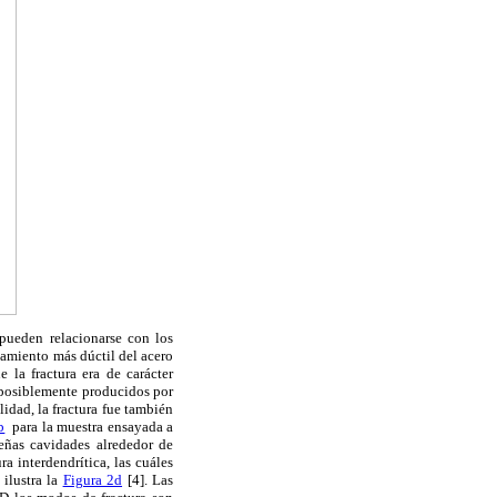
 pueden relacionarse con los
amiento más dúctil del acero
 la fractura era de carácter
s posiblemente producidos por
lidad, la fractura fue también
b
para la muestra ensayada a
ueñas cavidades alrededor de
a interdendrítica, las cuáles
 ilustra la
Figura 2d
[4]. Las