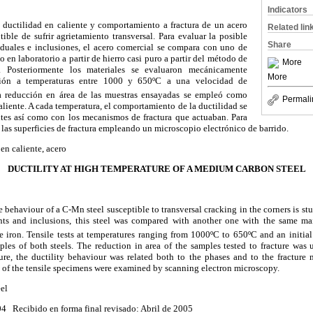
Indicators
a ductilidad en caliente y comportamiento a fractura de un acero
Related lin
tible de sufrir agrietamiento transversal. Para evaluar la posible
Share
iduales e inclusiones, el acero comercial se compara con uno de
en laboratorio a partir de hierro casi puro a partir del método de
More
a. Posteriormente los materiales se evaluaron mecánicamente
More
ción a temperaturas entre 1000 y 650ºC a una velocidad de
a reducción en área de las muestras ensayadas se empleó como
Permali
aliente. A cada temperatura, el comportamiento de la ductilidad se
entes así como con los mecanismos de fractura que actuaban. Para
e las superficies de fractura empleando un microscopio electrónico de barrido.
 en caliente, acero
DUCTILITY AT HIGH TEMPERATURE OF A MEDIUM CARBON STEEL
e behaviour of a C-Mn steel susceptible to transversal cracking in the corners is stu
ents and inclusions, this steel was compared with another one with the same m
e iron. Tensile tests at temperatures ranging from 1000ºC to 650ºC and an initial 
ples of both steels. The reduction in area of the samples tested to fracture was
ture, the ductility behaviour was related both to the phases and to the fracture 
es of the tensile specimens were examined by scanning electron microscopy.
eel
4 Recibido en forma final revisado: Abril de 2005