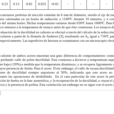
0.23
0.13
0.82
0.025
<0.01
-
-
-
-
ecanizaron probetas de tracción estándar de 6 mm de diámetro, siendo el eje de tra
eron calentadas en un horno de radiación a 1100ºC durante 10 minutos, y a cont
o del mismo horno. Dichas temperaturas variaron desde 650ºC hasta 1000ºC. Para 
nco minutos a la temperatura de ensayo antes de que éste comenzara. Los ensayos de
valuación de la ductilidad en caliente se efectuó a través del cálculo de la reducció
lcularon a partir de la fórmula de Andrews [3], resultando ser A
igual a 716ºC par
1
respectivamente. Las superficies de fractura se examinaron con un microscopio elec
 caliente de ambos aceros muestran una gran diferencia de comportamiento como 
 profundo valle de pobre ductilidad. Esta comienza a decrecer a temperaturas supe
ene baja (<20%) a medida que la temperatura disminuye, y se recupera ligeramente a
or presencia de ferrita. Para el acero D sin embargo, el valle de escasa ductili
ores de ductilidad siempre superiores al 50%, indicando que este acero no e
urante las operaciones de desdoblado. En el caso particular de este acero la pé
ción de ferrita en la fase austenítica, y la recuperación de la ductilidad, a cruzar e
tica y la presencia de perlita. Esta correlación sin embargo no se sigue con el acero 