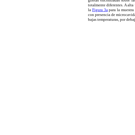
grietas encontradas sobre la
totalmente diferentes. A alt
la
Figura 3a
para la muestra 
con presencia de microcavid
bajas temperaturas, por deba