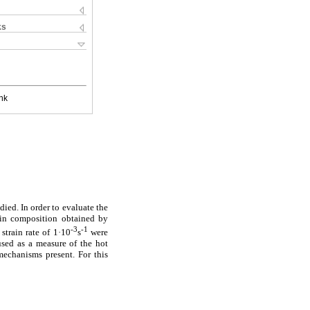
ks
nk
died. In order to evaluate the
ain composition obtained by
-3
-1
strain rate of 1·10
s
were
 used as a measure of the hot
mechanisms present. For this