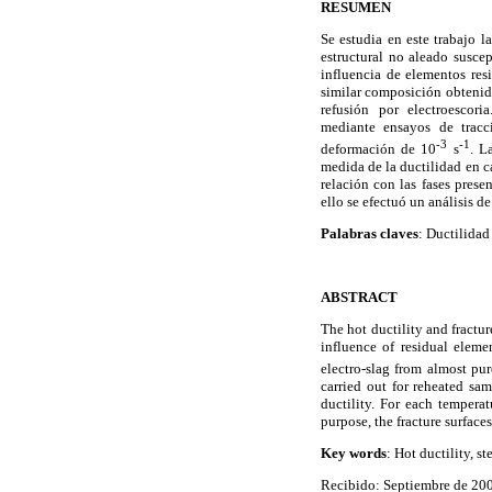
RESUMEN
Se estudia en este trabajo l
estructural no aleado suscep
influencia de elementos res
similar composición obtenido 
refusión por electroescori
mediante ensayos de trac
-3
-1
deformación de 10
s
. L
medida de la ductilidad en c
relación con las fases pres
ello se efectuó un análisis d
Palabras claves
: Ductilidad
ABSTRACT
The hot ductility and fractur
influence of residual elem
electro-slag from almost pur
carried out for reheated sam
ductility. For each tempera
purpose, the fracture surfac
Key words
: Hot ductility, st
Recibido: Septiembre de 200