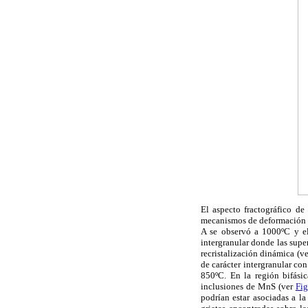
El aspecto fractográfico de
mecanismos de deformación d
A se observó a 1000ºC y el 
intergranular donde las supe
recristalización dinámica (v
de carácter intergranular c
850ºC. En la región bifásic
inclusiones de MnS (ver
Fig
podrían estar asociadas a la