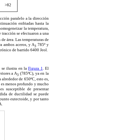
>82
cción paralelo a la dirección
inuación enfriadas hasta la
homogeneizar la temperatura,
 tracción se efectuaron a una
n de área. Las temperaturas de
a ambos aceros, y A
785º y
3
trónico de barrido 6400 Jeol.
se ilustra en la
Figura 1
. El
riores a A
(785ºC),
ya en la
3
 alrededor de 650ºC, esto es,
dad es menos profundo y mucho
s susceptible de presentar
rdida de ductilidad se puede
l punto eutectoide, y por tanto
A.