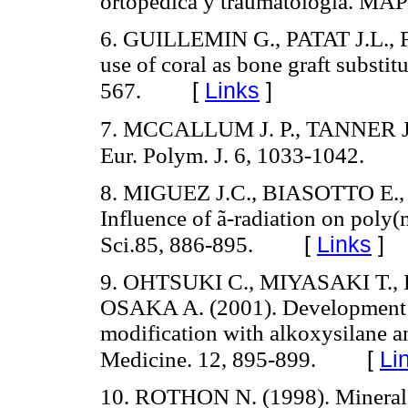
ortopédica y traumatología. MA
6. GUILLEMIN G., PATAT J.L., 
use of coral as bone graft substit
[
Links
]
567.
7. MCCALLUM J. P., TANNER J. (
Eur. Polym. J. 6, 1033-1042.
8. MIGUEZ J.C., BIASOTTO E.,
Influence of ã-radiation on poly(
[
Links
]
Sci.85, 886-895.
9. OHTSUKI C., MIYASAKI T.
OSAKA A. (2001). Development 
modification with alkoxysilane an
[
Li
Medicine. 12, 895-899.
10. ROTHON N. (1998). Mineral fil