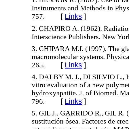
Instruments and Methods in Phys
[
Links
]
757.
2. CHAPIRO A. (1962). Radiation
Interscience Publishers. New York
3. CHIPARA M.I. (1997). The gla
macromolecular systems. Physica
[
Links
]
265.
4. DALBY M. J., DI SILVIO L.,
vitro evaluation of a new polyme
hydroxyapatite. J. of Biomed. Ma
[
Links
]
796.
5. GIL J., GARRIDO R., GIL R. (2
sustitución ósea. Factores de crec