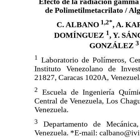
Efecto de la radiación gamma
de Polimetilmetacrilato / Al
1,2*
C. ALBANO
, A. K
1
DOMÍNGUEZ
, Y. SÁ
3
GONZÁLEZ
1
Laboratorio de Polímeros, Ce
Instituto Venezolano de Inves
21827, Caracas 1020A, Venezuel
2
Escuela de Ingeniería Químic
Central de Venezuela, Los Cha
Venezuela.
3
Departamento de Mecánica, 
Venezuela. *E-mail: calbano@ivi