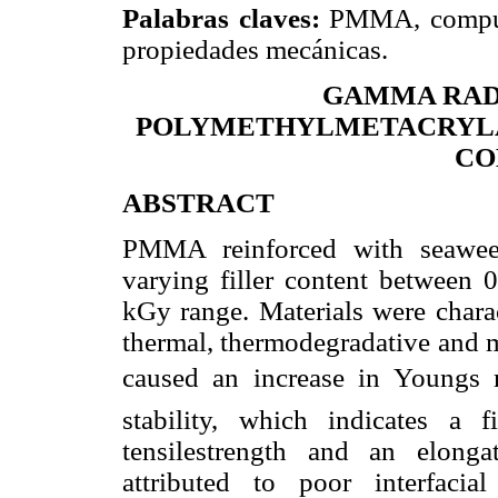
Palabras claves:
PMMA, compuest
propiedades mecánicas.
GAMMA RAD
POLYMETHYLMETACRYLAT
CO
ABSTRACT
PMMA reinforced with seaweed
varying filler content between 
kGy range. Materials were charac
thermal, thermodegradative and m
caused an increase in Young
stability, which indicates a f
tensilestrength and an elong
attributed to poor interfaci