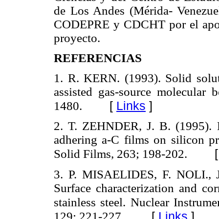
de Los Andes (Mérida- Venezuela
CODEPRE y CDCHT por el apoyo 
proyecto.
REFERENCIAS
1. R. KERN. (1993). Solid sol
assisted gas-source molecular b
[
Links
]
1480.
2. T. ZEHNDER, J. B. (1995). D
adhering a-C films on silicon p
Solid Films, 263; 198-202.
3. P. MISAELIDES, F. NOLI., 
Surface characterization and co
stainless steel. Nuclear Instrum
[
Links
]
129; 221-227.