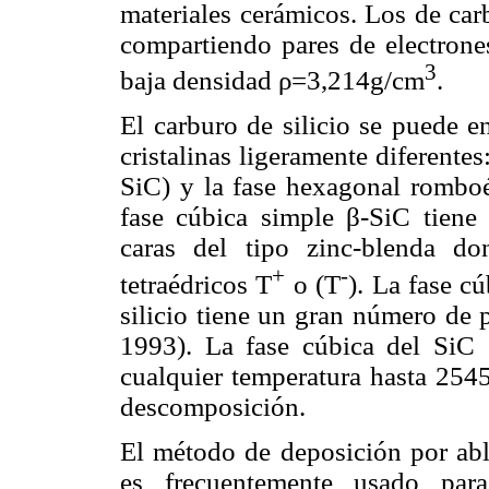
materiales cerámicos. Los de car
compartiendo pares de electron
3
baja densidad ρ=3,214g/cm
.
El carburo de silicio se puede e
cristalinas ligeramente diferentes:
SiC) y la fase hexagonal romboéd
fase cúbica simple β-SiC tiene u
caras del tipo zinc-blenda d
+
-
tetraédricos T
o (T
). La fase cú
silicio tiene un gran número de 
1993). La fase cúbica del SiC 
cualquier temperatura hasta 2545
descomposición.
El método de deposición por abl
es frecuentemente usado para