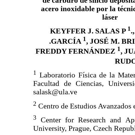
de carburo de silicio deposi
acero inoxidable por la técni
láser
1
KEYFFER J. SALAS P
.
1
.GARCÍA
, JOSÉ M. B
1
FREDDY FERNÁNDEZ
, J
RUD
1
Laboratorio Física de la Mate
Facultad de Ciencias, Univers
salask@ula.ve
2
Centro de Estudios Avanzados e
3
Center for Research and App
University, Prague, Czech Republ