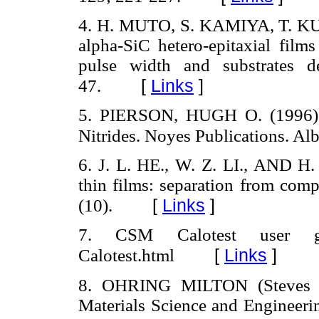
4. H. MUTO, S. KAMIYA, T. KU
alpha-SiC hetero-epitaxial film
pulse width and substrates d
[
Links
]
47.
5. PIERSON, HUGH O. (1996). 
Nitrides. Noyes Publications. A
6. J. L. HE., W. Z. LI., AND H.
thin films: separation from comp
[
Links
]
(10).
7. CSM Calotest user guid
[
Links
]
Calotest.html
8. OHRING MILTON (Steves In
Materials Science and Engineerin