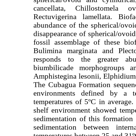
cancellata, Chillostomela o
Rectuvigerina lamellata. Biof
abundance of the spherical/ovo
disappearance of spherical/ovoid
fossil assemblage of these bio
Bulimina marginata and Plectofr
responds to the greater ab
biumbilicade morphogroups an
Amphistegina lesonii, Elphidium
The Cubagua Formation sequence
environments defined by a te
temperatures of 5ºC in average. 
shelf environment showed tempe
sedimentation of this formation 
sedimentation between intern
temperatures between 25 and 31º