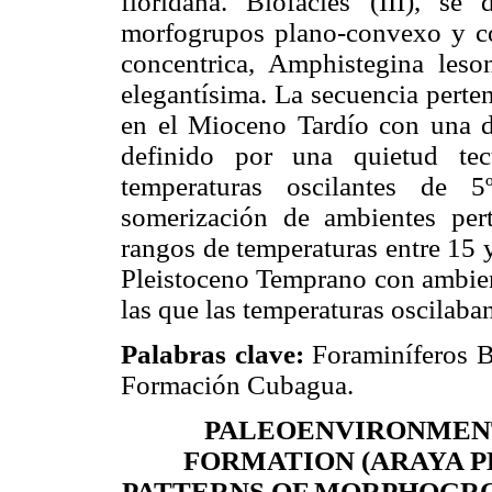
floridana. Biofacies (III), s
morfogrupos plano-convexo y c
concentrica, Amphistegina les
elegantísima. La secuencia perte
en el Mioceno Tardío con una de
definido por una quietud te
temperaturas oscilantes de 
somerización de ambientes pert
rangos de temperaturas entre 15 
Pleistoceno Temprano con ambient
las que las temperaturas oscilaba
Palabras clave:
Foraminíferos Bé
Formación Cubagua.
PALEOENVIRONMEN
FORMATION (ARAYA P
PATTERNS OF MORPHOGRO