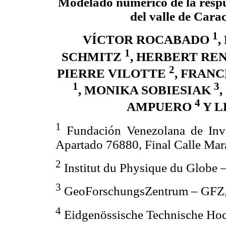
Modelado numérico de la respu
del valle de Cara
1
VÍCTOR ROCABADO
,
1
SCHMITZ
, HERBERT RE
2
PIERRE VILOTTE
, FRAN
1
3
, MONIKA SOBIESIAK
4
AMPUERO
Y L
1
Fundación Venezolana de Inv
Apartado 76880, Final Calle Mara
2
Institut du Physique du Globe –
3
GeoForschungsZentrum – GFZ,
4
Eidgenössische Technische Hoc