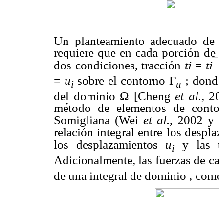
Un planteamiento adecuado de 
requiere que en cada porción de l
‾
dos condiciones, tracción
ti
=
ti
=
u
sobre el contorno
Γ
; don
i
u
del dominio
Ω
[Cheng
et al.
, 2
método de elementos de conto
Somigliana (Wei
et al.
, 2002 y
relación integral entre
los despla
los desplazamientos
u
y las 
i
Adicionalmente, las fuerzas de 
de una integral de dominio ,
como