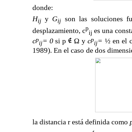
donde:
H
y
G
son las soluciones f
ij
ij
p
desplazamiento, c
es una const
ij
p
p
c
= 0
si p
∉ Ω
y
c
=
½ en el
ij
ij
1989). En el caso
de dos dimensi
la distancia r está definida como