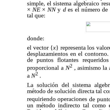
simple, el sistema algebraico
res
×
NE
×
NN
y
d
es el número de 
tal que:
donde:
el vector
{
x
}
representa los valo
desplazamientos en el contorno.
de puntos flotantes
requeridos
2
proporcional
a
N
, asimismo la 
2
a
N
.
La solución del sistema algeb
método de solución directa tal c
requiriendo operaciones
de punto
un método indirecto tal como 