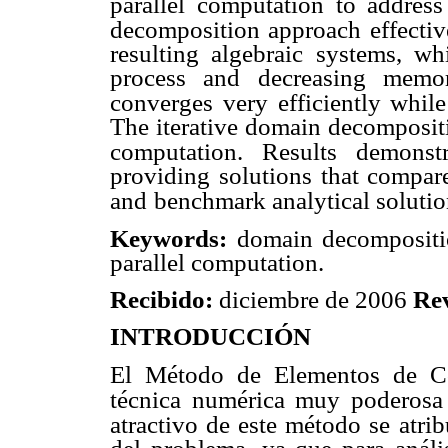
parallel computation to addres
decomposition approach
effecti
resulting algebraic systems, whi
process and decreasing memor
converges very efficiently while
The iterative domain decompositio
computation. Results
demonst
providing solutions that compar
and
benchmark analytical solutio
Keywords:
domain decompositio
parallel computation.
Recibido:
diciembre de 2006
Re
INTRODUCCIÓN
El Método de Elementos de C
técnica numérica muy poderos
atractivo de este método se
atri