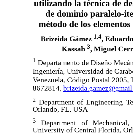
utilizando la técnica de 
de dominio paralelo-ite
método de los elementos
1,4
Brizeida Gámez
, Eduard
3
Kassab
, Miguel Cer
1
Departamento de Diseño Mecáni
Ingeniería,
Universidad de Carab
Venezuela,
Código Postal 2005, 
8672814,
brizeida.gamez@gmail
2
Department of Engineering Tec
Orlando, FL, USA
3
Department of Mechanical, M
University of Central Florida, O