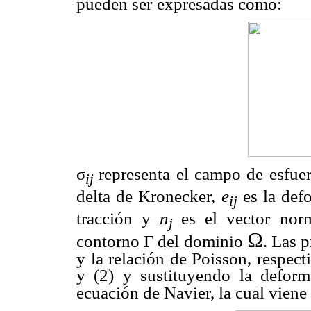
pueden ser
expresadas como:
σ
representa el campo de esfue
ij
delta de Kronecker,
e
es la de
ij
tracción y
n
es el vector
norm
j
Ω
contorno
Γ
del
dominio
. Las 
y la relación de Poisson, respe
y (2) y sustituyendo la deform
ecuación de Navier, la cual viene