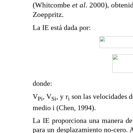
(Whitcombe
et al
. 2000), obteni
Zoeppritz.
La IE está dada por:
donde:
V
, V
, y
r
son las velocidades de
Pi
Si
i
medio i (Chen, 1994).
La IE proporciona una manera de c
para un desplazamiento no-cero. 