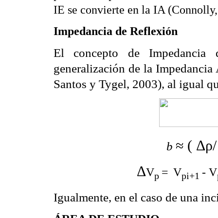
IE se convierte en la IA (Connolly,
Impedancia de Reflexión
El concepto de Impedancia 
generalización de la Impedancia
Santos y Tygel, 2003), al igual q
≈ ( Δρ/
b
Δ
V
=
V
- V
p
pi+1
Igualmente, en el caso de una in