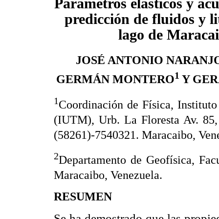
Parámetros elásticos y acú
predicción de fluidos y li
lago de Maracai
JOSÉ ANTONIO NARANJ
1
GERMÁN MONTERO
Y GER
1
Coordinación de Física, Institut
(IUTM), Urb. La Floresta Av. 85,
(58261)-7540321. Maracaibo, Ven
2
Departamento de Geofísica, Facu
Maracaibo, Venezuela.
RESUMEN
Se ha demostrado que las propied