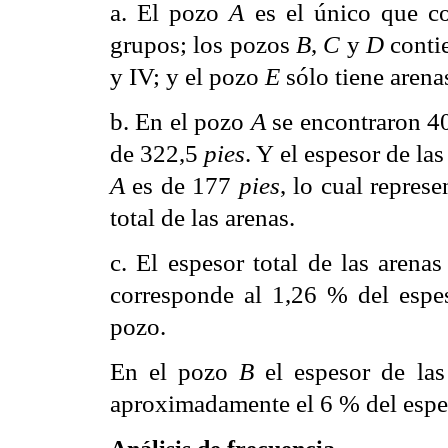
a. El pozo
A
es el único que co
grupos; los pozos
B
,
C
y
D
conti
y IV; y el pozo
E
sólo tiene arena
b. En el pozo
A
se encontraron 40
de 322,5
pies
. Y el espesor de la
A
es de 177
pies
, lo cual repre
total de las arenas.
c. El espesor total de las arena
corresponde al 1,26 % del espeso
pozo.
En el pozo
B
el espesor de la
aproximadamente el 6 % del espeso