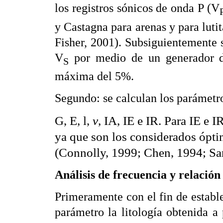
los registros sónicos de onda P (V
y Castagna para arenas y para luti
Fisher, 2001). Subsiguientemente s
V
por medio de un generador d
S
máxima del 5%.
Segundo: se calculan los parámetro
G, E,
l
,
v
, IA, IE e IR. Para IE e I
ya que son los considerados ópti
(Connolly, 1999; Chen, 1994; San
Análisis de frecuencia y relació
Primeramente con el fin de estable
parámetro la litología obtenida a 