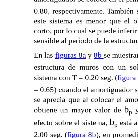
0.80,
respectivamente. También 
este sistema es menor que el 
corto, por lo cual se puede inferi
sensible al período
de la estructur
En las
figuras 8a
y
8b
se muestran
estructura de muros con un so
sistema con T = 0.20 seg. (
figura
= 0.65) cuando el
amortiguador s
se
aprecia que al colocar el am
b
obtiene un mayor valor de
y
p
b
efecto sobre el sistema,
está
a
p
2.00 seg. (
figura
8b
), en promed