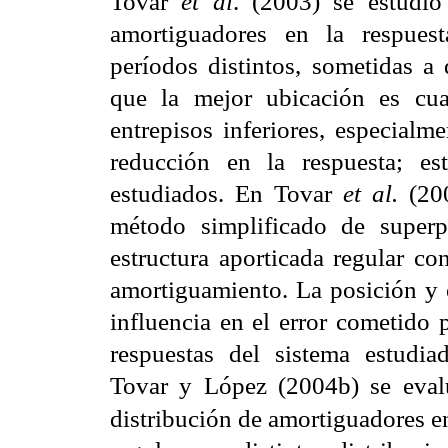
Tovar
et al
. (2003) se estudi
amortiguadores en la respues
períodos distintos, sometidas a
que la mejor ubicación
es cu
entrepisos
inferiores, especialm
reducción en la respuesta; e
estudiados. En Tovar
et al.
(20
método simplificado de super
estructura aporticada regular
con
amortiguamiento. La posición y
influencia en el error cometido
respuestas del sistema estudi
Tovar y López (2004b)
se eval
distribución
de amortiguadores en