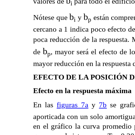
b
valores de
para todo el edificio
i
b
b
Nótese que
y
están compren
i
p
cercano a 1 indica poco efecto d
poca reducción de la
respuesta. 
b
de
,
mayor será el efecto de l
p
mayor reducción en la respuesta d
EFECTO DE LA POSICIÓN
Efecto en la respuesta máxima
En las
figuras 7a
y
7b
se grafi
aporticada con un solo amortigu
en el gráfico la curva promedio