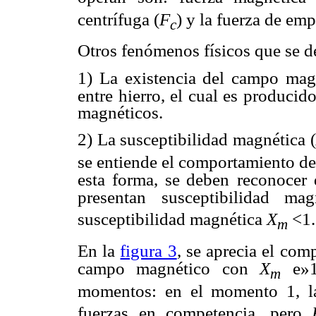
centrífuga (
F
) y la fuerza de em
c
Otros fenómenos físicos que se d
1) La existencia del campo magn
entre hierro, el cual es producid
magnéticos.
2) La susceptibilidad magnética (
se entiende el comportamiento de
esta forma, se deben
reconocer 
presentan
susceptibilidad ma
susceptibilidad magnética
X
<1.
m
En la
figura 3
, se aprecia el com
campo magnético con
X
e»
m
momentos: en el momento 1, l
fuerzas en competencia, pero