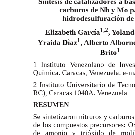
Síntesis de catalizadores a bas
carburos de Nb y Mo pa
hidrodesulfuración de 
1,2
Elizab
e
th García
, Yolan
1
Yraida
D
ìaz
, Alberto Alborn
1
B
rito
1 Instituto Venezolano de Inves
Química. Caracas, Venezuela. e-m
2 Instituto Universitario de Tecn
RC), Caracas 1040A. Venezuela
RESUMEN
Se sintetizaron nitruros y carburo
de los compuestos precursores: O
de amonio y trióxido de molib