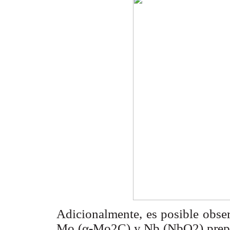
Adicionalmente, es posible obser
Mo (α-Mo2C) y Nb (NbO2) prepar