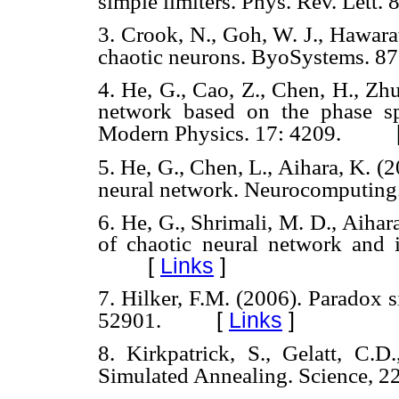
simple limiters. Phys. Rev. Lett. 
3. Crook, N., Goh, W. J., Hawarat
chaotic neurons. ByoSystems. 87
4. He, G., Cao, Z., Chen, H., Zhu
network based on the phase spa
Modern Physics. 17: 4209.
5. He, G., Chen, L., Aihara, K. 
neural network. Neurocomputing.
6. He, G., Shrimali, M. D., Aihara
of chaotic neural network and i
[
Links
]
7. Hilker, F.M. (2006). Paradox s
[
Links
]
52901.
8. Kirkpatrick, S., Gelatt, C.D
Simulated Annealing. Science, 2