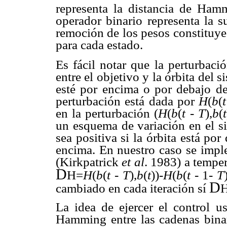
representa la distancia de Hamm
operador binario representa la 
remoción de los pesos constituye
para cada estado.
Es fácil notar que la perturbaci
entre el objetivo y la órbita del
esté por encima o por debajo de
perturbación está dada por
H
(
b
(
en la perturbación (
H
(
b
(
t
-
T
),
b
(
t
un esquema de variación en el si
sea positiva si la órbita está por
encima. En nuestro caso se imp
(Kirkpatrick
et al
. 1983) a temper
D
H=
H
(
b
(
t
-
T
),
b
(
t
))-
H
(
b
(
t
- 1-
T
D
cambiado en cada iteración sí
H
La idea de ejercer el control u
Hamming entre las cadenas binar