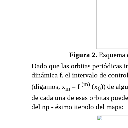
Figura 2.
Esquema d
Dado que las orbitas periódicas in
dinámica f, el intervalo de contr
(m)
(digamos, x
= f
(x
)) de algu
m
0
de cada una de esas orbitas puede
del np - ésimo iterado del mapa: