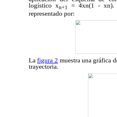
logístico x
= 4xn(1 - xn). E
n+1
representado por:
La
figura 2
muestra una gráfica d
trayectoria.