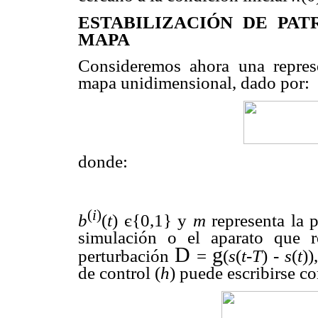
ESTABILIZACIÓN DE PAT
MAPA
Consideremos ahora una repres
mapa unidimensional, dado por:
donde:
(
i
)
b
(
t
) є{0,1} y
m
representa la 
simulación o el aparato que r
D
g
perturbación
=
(
s
(
t
-
T
) -
s
(
t
))
de control (
h
) puede escribirse c