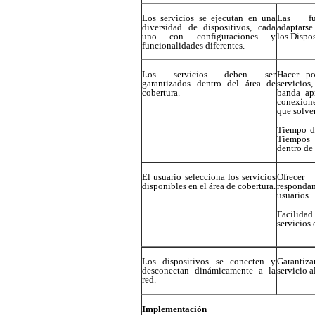
Los servicios se ejecutan en una
Las fun
diversidad de dispositivos, cada
adaptarse
uno con configuraciones y
los Dispos
funcionalidades diferentes.
Los servicios deben ser
Hacer po
garantizados dentro del área de
servicios,
cobertura.
banda apr
conexion
que solve
Tiempo de
Tiempos 
dentro de
El usuario selecciona los servicios
Ofrecer
disponibles en el área de cobertura.
respondan
usuarios.
Facilidad
servicios 
Los dispositivos se conecten y
Garantiza
desconectan dinámicamente a la
servicio a
red.
Implementación