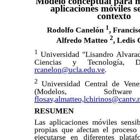
Modelo conceptual para 
aplicaciones
móviles se
contexto
1
Rodolfo Canelón
, Franci
2
Alfredo Matteo
, Ledis
1
Universidad "Lisandro Alvara
Ciencias y Tecnología, D
rcanelon@ucla.edu.ve
.
2
Universidad Central de Ven
(Modelos, Software
flosav,almatteo,lchirinos@cantv.
RESUMEN
Las aplicaciones móviles sensibl
propias que afectan el proceso 
ejecutarse en diferentes plata