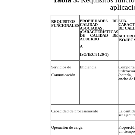
aplicac
PROPIEDADES DE
SUB-
REQUISITOS
CALIDAD
CARACT
FUNCIONALES
ASOCIADAS
DE CALI
(CARACTERÍSTICAS
DE CALIDAD DE
ACUE
ACUERDO
ISO/IEC 
A
ISO/IEC 9126-1)
Servicios de
Eficiencia
Comportam
utilizació
(batería
Comunicación
ancho de 
Capacidad de procesamiento
La cantid
ser ejecut
Operación de carga
Proporció
un tiempo 