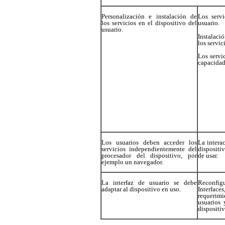
Personalización e instalación de
Los servi
los servicios en el dispositivo del
usuario.
usuario.
Instalaci
los servic
Los servi
capacidad
Los usuarios deben acceder los
La interac
servicios independientemente del
dispositiv
procesador del dispositivo, por
de usar.
ejemplo un navegador.
La interfaz de usuario se debe
Reconfi
adaptar al dispositivo en uso.
Interfac
requeri
usuarios 
dispositi