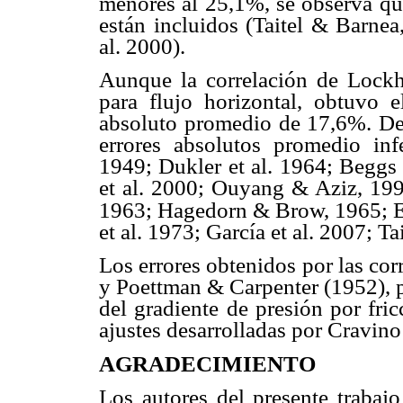
menores al 25,1%, se observa que
están incluidos (Taitel & Barn
al. 2000).
Aunque la correlación de Lockha
para flujo horizontal, obtuvo 
absoluto promedio de 17,6%. De
errores absolutos promedio inf
1949; Dukler et al. 1964; Beggs 
et al. 2000; Ouyang & Aziz, 199
1963; Hagedorn & Brow, 1965; 
et al. 1973; García et al. 2007; T
Los errores obtenidos por las co
y Poettman & Carpenter (1952), p
del gradiente de presión por fri
ajustes desarrolladas por Cravino
AGRADECIMIENTO
Los autores del presente trab