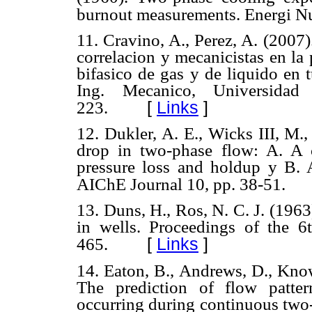
burnout measurements. Energi Nu
11. Cravino, A., Perez, A. (200
correlacion y mecanicistas en la 
bifasico de gas y de liquido en 
Ing. Mecanico, Universidad
[
Links
]
223.
12. Dukler, A. E., Wicks III, M.,
drop in two-phase flow: A. A c
pressure loss and holdup y B. A
AIChE Journal 10, pp. 38-51.
13. Duns, H., Ros, N. C. J. (1963
in wells. Proceedings of the 
[
Links
]
465.
14. Eaton, B., Andrews, D., Know
The prediction of flow patter
occurring during continuous two-p