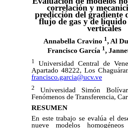
Evaluación de modelos h
correlación y mecanici
predicción del gradiente 
flujo de gas y de líquido
verticales
1
Annabella Cravino
, Al D
1
Francisco García
, Jann
1
Universidad Central de Venez
Apartado 48222, Los Chaguáram
francisco.garcia@ucv.ve
2
Universidad Simón Bolíva
Fenómenos de Transferencia, Car
RESUMEN
En este trabajo se evalúa el de
nueve modelos homogéneos y 