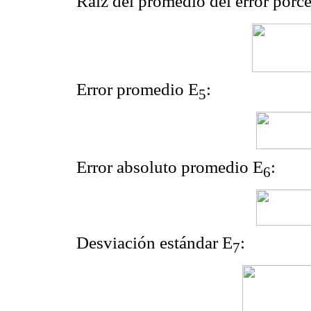
Raíz del promedio del error porc
Error promedio E
:
5
Error absoluto promedio E
:
6
Desviación estándar E
:
7