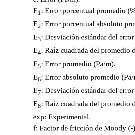
E
: Error porcentual promedio (%
1
E
: Error porcentual absoluto pr
2
E
: Desviación estándar del erro
3
E
: Raíz cuadrada del promedio d
4
E
: Error promedio (Pa/m).
5
E
: Error absoluto promedio (Pa/
6
E
: Desviación estándar del erro
7
E
: Raíz cuadrada del promedio d
8
exp: Experimental.
f: Factor de fricción de Moody (-)