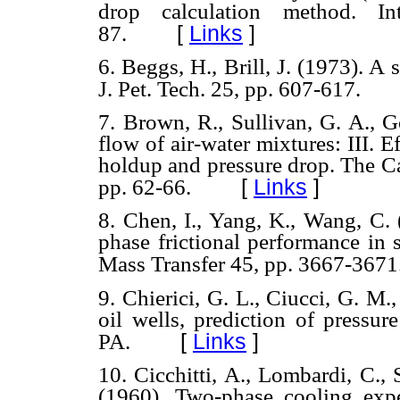
drop calculation method. I
[
Links
]
87.
6. Beggs, H., Brill, J. (1973). A
J. Pet. Tech. 25, pp. 607-617.
7. Brown, R., Sullivan, G. A., G
flow of air-water mixtures: III. E
holdup and pressure drop. The C
[
Links
]
pp. 62-66.
8. Chen, I., Yang, K., Wang, C. 
phase frictional performance in 
Mass Transfer 45, pp. 3667-3671
9. Chierici, G. L., Ciucci, G. M
oil wells, prediction of pressur
[
Links
]
PA.
10. Cicchitti, A., Lombardi, C., S
(1960). Two-phase cooling expe