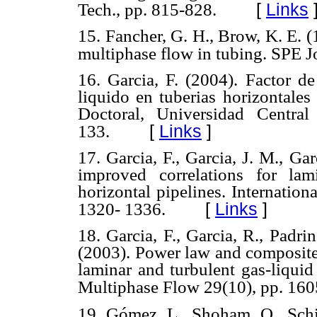
[
Links
Tech., pp. 815-828.
15. Fancher, G. H., Brow, K. E. (
multiphase flow in tubing. SPE J
16. Garcia, F. (2004). Factor de
liquido en tuberias horizontales
Doctoral, Universidad Central
[
Links
]
133.
17. Garcia, F., Garcia, J. M., Gar
improved correlations for lam
horizontal pipelines. Internatio
[
Links
]
1320- 1336.
18. Garcia, F., Garcia, R., Padrin
(2003). Power law and composite 
laminar and turbulent gas-liquid 
Multiphase Flow 29(10), pp. 160
19. Gómez, L., Shoham, O., Schi