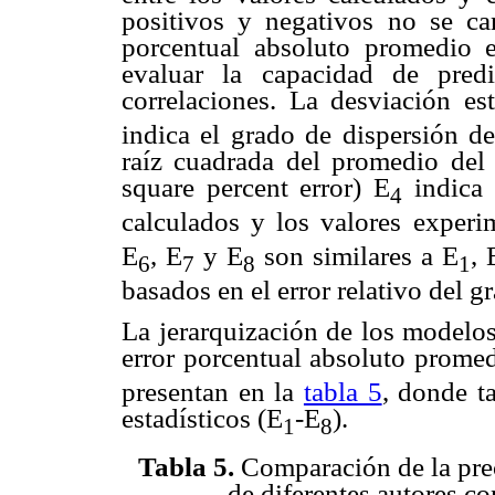
positivos y negativos no se can
porcentual absoluto promedio 
evaluar la capacidad de pre
correlaciones. La desviación es
indica el grado de dispersión de
raíz cuadrada del promedio del 
square percent error) E
indica 
4
calculados y los valores experi
E
, E
y E
son similares a E
, 
6
7
8
1
basados en el error relativo del g
La jerarquización de los modelos
error porcentual absoluto prome
presentan en la
tabla 5
, donde t
estadísticos (E
-E
).
1
8
Tabla 5.
Comparación de la prec
de diferentes autores co