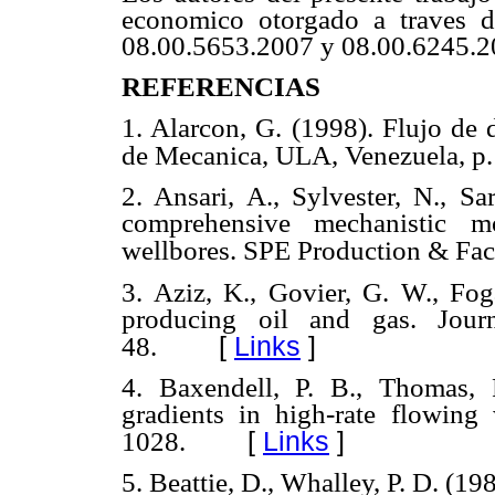
economico otorgado a traves d
08.00.5653.2007 y 08.00.6245.2
REFERENCIAS
1. Alarcon, G. (1998). Flujo de 
de Mecanica, ULA, Venezuela, p.
2. Ansari, A., Sylvester, N., Sa
comprehensive mechanistic 
wellbores. SPE Production & Facil
3. Aziz, K., Govier, G. W., Fog
producing oil and gas. Jour
[
Links
]
48.
4. Baxendell, P. B., Thomas, 
gradients in high-rate flowing 
[
Links
]
1028.
5. Beattie, D., Whalley, P. D. (19