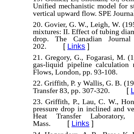
Unified mechanistic model for st
vertical upward flow. SPE Journa
20. Govier, G. W., Leigh, W. (19
mixtures: II. Effect of tubing di
drop. The Canadian Journal
[
Links
]
202.
21. Gregory, G., Fogarasi, M. (1
gas-liquid pipeline calculatio
Flows, London, pp. 93-108.
22. Griffith, P. y Wallis, G. B. (
[
Transfer 83, pp. 307-320.
23. Griffith, P., Lau, C. W., Ho
pressure drop in inclined and ve
Heat Transfer Laboratory
[
Links
]
Mass.