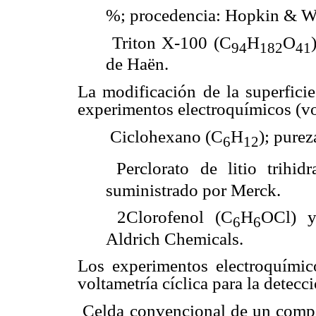
%; procedencia: Hopkin & Wi
 Triton X-100 (C
H
O
94
182
41
de Haën.
La modificación de la superficie
experimentos electroquímicos (vo
 Ciclohexano (C
H
); pure
6
12
 Perclorato de litio trihid
suministrado por Merck.
 2Clorofenol (C
H
OCl) y
6
6
Aldrich Chemicals.
Los experimentos electroquímico
voltametría cíclica para la detec
 Celda convencional de un compa