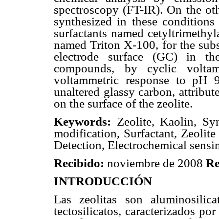
spectroscopy (FT-IR). On the oth
synthesized in these conditions
surfactants named cetyltrimeth
named Triton X-100, for the subs
electrode surface (GC) in th
compounds, by cyclic volta
voltammetric response to pH 
unaltered glassy carbon, attribut
on the surface of the zeolite.
Keywords:
Zeolite, Kaolin, Syn
modification, Surfactant, Zeolit
Detection, Electrochemical sensi
Recibido:
noviembre de 2008
Re
INTRODUCCIÓN
Las zeolitas son aluminosilica
tectosilicatos, caracterizados po