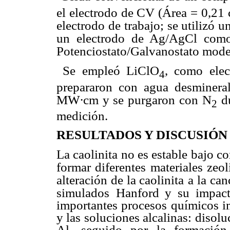
el electrodo de CV (Área = 0,21
electrodo de
trabajo; se utilizó 
un electrodo de Ag/AgCl como 
Potenciostato/Galvanostato mod
 Se empleó LiClO
, como elec
4
prepararon con agua desmineral
M
W
∙cm y se purgaron
con N
du
2
medición.
RESULTADOS Y DISCUSIÓN
La caolinita no es estable bajo c
formar diferentes materiales zeolí
alteración de la caolinita
a la can
simulados
Hanford y su impacto
importantes procesos químicos im
y las soluciones alcalinas: disoluc
Al, seguido por la formación 