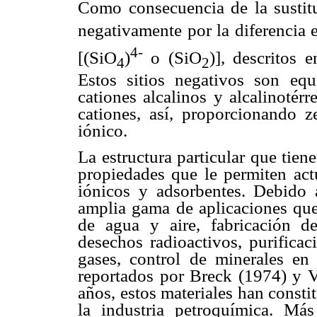
Como consecuencia de la sustitu
negativamente por la diferencia e
4-
[(SiO
)
o (SiO
)], descritos 
4
2
Estos sitios negativos son equ
cationes alcalinos y alcalinotér
cationes, así, proporcionando z
iónico.
La estructura particular que tiene
propiedades que le permiten act
iónicos y adsorbentes. Debido a
amplia gama de aplicaciones que
de agua y aire, fabricación d
desechos radioactivos, purificac
gases, control de minerales en a
reportados por Breck (1974) y V
años, estos materiales han consti
la industria petroquímica. Más