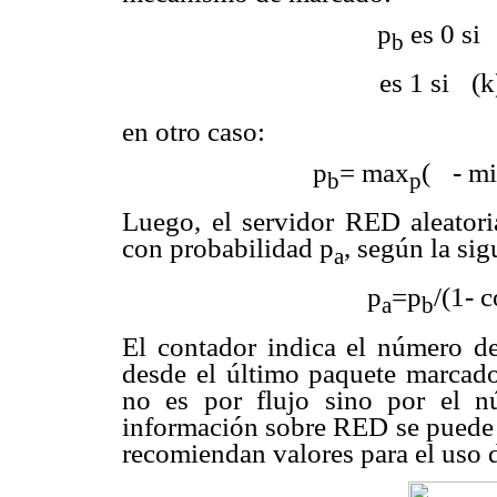
p
es 0 si
b
es 1 si
(k
en otro caso:
p
= max
(
- m
b
p
Luego, el servidor RED aleatori
con probabilidad p
, según la si
a
p
=p
/(1- 
a
b
El contador indica el número d
desde el último paquete marcad
no es por flujo sino por el n
información sobre RED se puede
recomiendan valores para el uso 