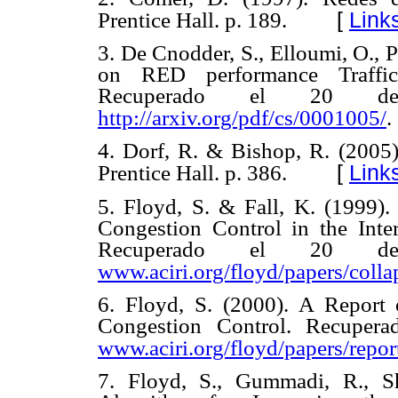
[
Link
Prentice Hall. p. 189.
3. De Cnodder, S., Elloumi, O., P
on RED performance Traffic
Recuperado el 20 d
http://arxiv.org/pdf/cs/0001005/
.
4. Dorf, R. & Bishop, R. (2005
[
Link
Prentice Hall. p. 386.
5. Floyd, S. & Fall, K. (1999)
Congestion Control in the Int
Recuperado el 20 d
www.aciri.org/floyd/papers/coll
6. Floyd, S. (2000). A Repor
Congestion Control. Recuper
www.aciri.org/floyd/papers/repor
7. Floyd, S., Gummadi, R., S