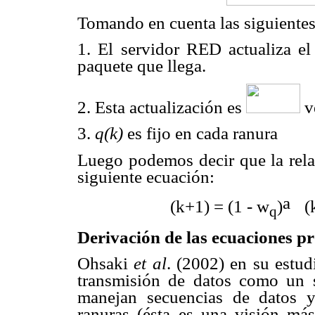
Tomando en cuenta las siguiente
1. El servidor RED actualiza e
paquete que llega.
2. Esta actualización es
ve
3.
q(k)
es fijo en cada ranura
Luego podemos decir que la rel
siguiente ecuación:
a
(k+1) = (1 - w
)
(
q
Derivación de las ecuaciones p
Ohsaki
et al
. (2002) en su estud
transmisión de datos como un 
manejan secuencias de datos y
ranuras (ésta es una visión má