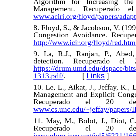
Algorithm for Increasing th
Management. Recuperado e
www.aciri.org/floyd/papers/adap
8. Floyd, S., & Jacobson, V. (19
Congestion Avoidance. Recupe
http://www.icir.org/floyd/red.htm
9. La, R.J., Ranjan, P., Abed
detection. Recuperado e
https://drum.umd.edu/dspace/bi
[
Links
]
1313.pdf/
.
10. Le, L., Aikat, J., Jeffay, K.
Management and Explicit Conge
Recuperado el 20 d
www.cs.unc.edu/~jeffay/papers/
11. May, M., Bolot, J., Diot, 
Recuperado el 20 d
ieeexplore.ieee.org/iel5/6221/1