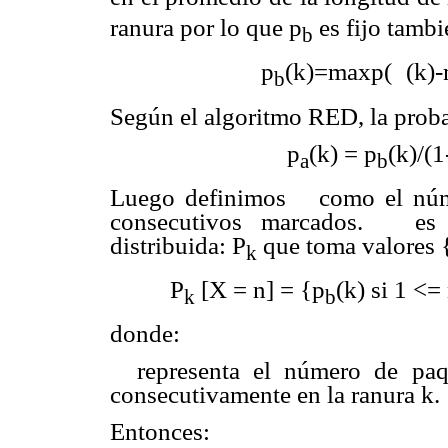
ranura por lo que p
es fijo tamb
b
p
(k)=maxp(
(k)
b
Según el algoritmo RED, la proba
p
(k) = p
(k)/(
a
b
Luego definimos
como el núm
consecutivos marcados.
es u
distribuida: P
que toma valores {1
k
P
[X = n] = {p
(k) si 1 <=
k
b
donde:
representa el número de paq
consecutivamente en la ranura k.
Entonces: