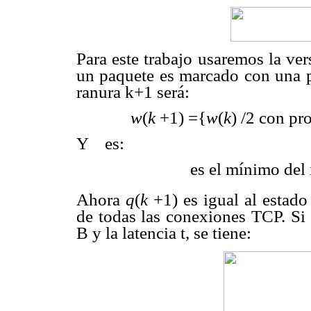
Para este trabajo usaremos la ve
un paquete es marcado con una pr
ranura k+1 será:
w
(
k
+1) ={
w
(
k
) /2 con pr
Y
es:
es el mínimo del 
Ahora
q
(
k
+1) es igual al estado
de todas las conexiones TCP. Si 
B y la latencia
t
, se tiene: