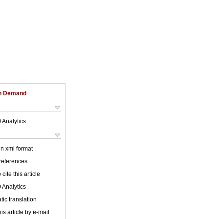
on Demand
 Analytics
 in xml format
 references
cite this article
 Analytics
ic translation
is article by e-mail