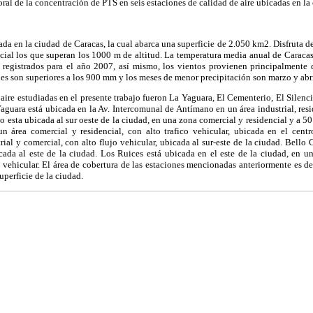
ral de la concentración de PTS en seis estaciones de calidad de aire ubicadas en la
ada en la ciudad de Caracas, la cual abarca una superficie de 2.050 km2. Disfruta 
ecial los que superan los 1000 m de altitud. La temperatura media anual de Caraca
egistrados para el año 2007, así mismo, los vientos provienen principalmente d
les son superiores a los 900 mm y los meses de menor precipitación son marzo y a
 aire estudiadas en el presente trabajo fueron La Yaguara, El Cementerio, El Silen
Yaguara está ubicada en la Av. Intercomunal de Antímano en un área industrial, resi
o esta ubicada al sur oeste de la ciudad, en una zona comercial y residencial y a 50
n área comercial y residencial, con alto trafico vehicular, ubicada en el cent
rial y comercial, con alto flujo vehicular, ubicada al sur-este de la ciudad. Bell
cada al este de la ciudad. Los Ruices está ubicada en el este de la ciudad, en un
jo vehicular. El área de cobertura de las estaciones mencionadas anteriormente es
uperficie de la ciudad.