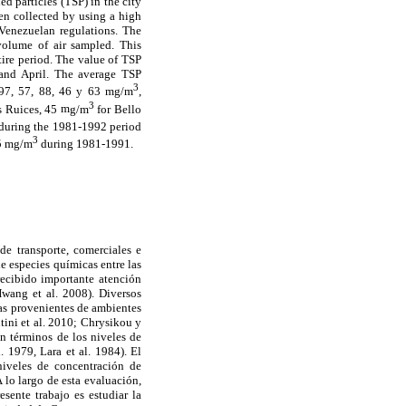
d particles (TSP) in the city
en collected by using a high
 Venezuelan regulations. The
volume of air sampled. This
tire period. The value of TSP
h and April. The average TSP
3
 97, 57, 88, 46 y 63
m
g/m
,
3
s Ruices, 45
m
g/m
for Bello
 during the 1981-1992 period
3
5
m
g/m
during 1981-1991.
de transporte, comerciales e
de especies químicas entre las
recibido importante atención
Hwang et al. 2008). Diversos
las provenientes de ambientes
tini et al. 2010; Chrysikou y
n términos de los niveles de
 1979, Lara et al. 1984). El
niveles de concentración de
lo largo de esta evaluación,
sente trabajo es estudiar la