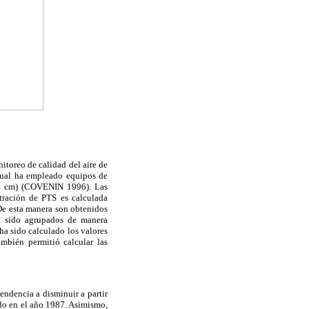
itoreo de calidad del aire de
 cual ha empleado equipos de
5,4 cm) (COVENIN 1996). Las
tración de PTS es calculada
 De esta manera son obtenidos
an sido agrupados de manera
ha sido calculado los valores
mbién permitió calcular las
endencia a disminuir a partir
ado en el año 1987. Asimismo,