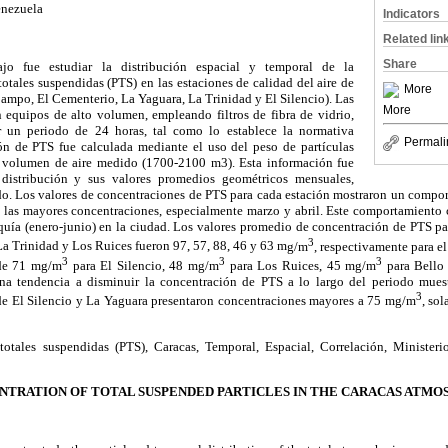
enezuela
Indicators
Related lin
Share
ajo fue estudiar la distribución espacial y temporal de la
totales suspendidas (PTS) en las estaciones de calidad del aire de
More
ampo, El Cementerio, La Yaguara, La Trinidad y El Silencio). Las
More
 equipos de alto volumen, empleando filtros de fibra de vidrio,
r un periodo de 24 horas, tal como lo establece la normativa
Permali
ón de PTS fue calculada mediante el uso del peso de partículas
el volumen de aire medido (1700-2100 m3). Esta información fue
distribución y sus valores promedios geométricos mensuales,
odo. Los valores de concentraciones de PTS para cada estación mostraron un compo
n las mayores concentraciones, especialmente marzo y abril. Este comportamiento 
equía (enero-junio) en la ciudad. Los valores promedio de concentración de PTS par
3
a Trinidad y Los Ruices fueron 97, 57, 88, 46 y 63
m
g/m
, respectivamente para e
3
3
3
de 71
m
g/m
para El Silencio, 48
m
g/m
para Los Ruices, 45
m
g/m
para Bell
na tendencia a disminuir la concentración de PTS a lo largo del periodo mues
3
s de El Silencio y La Yaguara presentaron concentraciones mayores a 75
m
g/m
, so
 totales suspendidas (PTS), Caracas, Temporal, Espacial, Correlación, Minister
NTRATION OF TOTAL SUSPENDED PARTICLES IN THE CARACAS ATMO