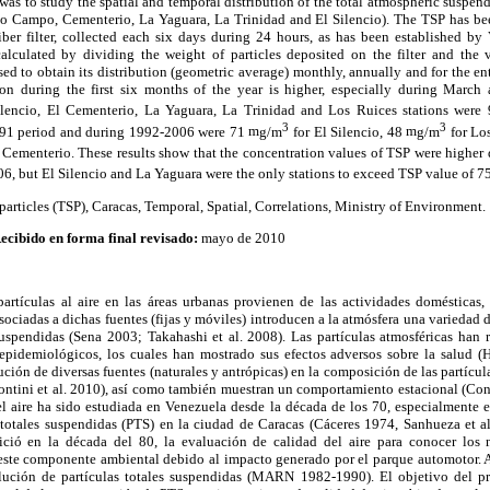
was to study the spatial and temporal distribution of the total atmospheric suspende
lo Campo, Cementerio, La Yaguara, La Trinidad and El Silencio). The TSP has be
ber filter, collected each six days during 24 hours, as has been established by
alculated by dividing the weight of particles deposited on the filter and the 
ed to obtain its distribution (geometric average) monthly, annually and for the en
ion during the first six months of the year is higher, especially during Marc
Silencio, El Cementerio, La Yaguara, La Trinidad and Los Ruices stations were
3
3
1991 period and during 1992-2006 were 71
m
g/m
for El Silencio, 48
m
g/m
for Lo
 Cementerio. These results show that the concentration values of TSP were higher
6, but El Silencio and La Yaguara were the only stations to exceed TSP value of 7
particles (TSP), Caracas, Temporal, Spatial, Correlations, Ministry of Environment.
ecibido en forma final revisado:
mayo de 2010
artículas al aire en las áreas urbanas provienen de las actividades domésticas, 
sociadas a dichas fuentes (fijas y móviles) introducen a la atmósfera una variedad 
 suspendidas (Sena 2003; Takahashi et al. 2008). Las partículas atmosféricas han 
epidemiológicos, los cuales han mostrado sus efectos adversos sobre la salud (
ución de diversas fuentes (naturales y antrópicas) en la composición de las partícu
ontini et al. 2010), así como también muestran un comportamiento estacional (Con
l aire ha sido estudiada en Venezuela desde la década de los 70, especialmente e
 totales suspendidas (PTS) en la ciudad de Caracas (Cáceres 1974, Sanhueza et al.
ició en la década del 80, la evaluación de calidad del aire para conocer los 
este componente ambiental debido al impacto generado por el parque automotor. A 
ución de partículas totales suspendidas (MARN 1982-1990). El objetivo del pre