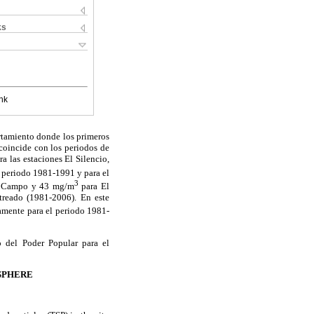
ks
nk
rtamiento donde los primeros
coincide con los periodos de
a las estaciones El Silencio,
l periodo 1981-1991 y para el
3
o Campo y 43
m
g/m
para El
treado (1981-2006). En este
lamente para el periodo 1981-
io del Poder Popular para el
SPHERE