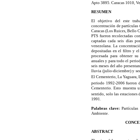
Apto 3895. Caracas 1010, V
RESUMEN
El objetivo del este trab
concentración de partículas 
Caracas (Los Ruices, Bello C
PTS fueron recolectadas con
captadas cada seis días po
venezolana. La concentraci
depositadas en el filtro y 
procesada para obtener su 
anuales y para todo el peri
seis meses del año presenta
lluvia (julio-diciembre) y s
El Cementerio, La Yaguara, L
periodo 1992-2006 fueron 
Cementerio. Esto muestra u
sentido, solo las estacione
1991.
Palabras clave:
Partículas
Ambiente.
CONCE
ABSTRACT