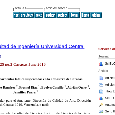
ltad de Ingeniería Universidad Central
Services 
Journal
5
SciELO
.25 no.2 Caracas June 2010
Article
Article
partículas totales suspendidas en la atmósfera de Caracas
Article
2
1
1
1
do Ramírez
, Fresnel Díaz
, Evelyn Castillo
, Adrián Otero
,
1
How to 
Jenniffer Parra
SciELO
lar para el Ambiente. Dirección de Calidad de Aire. Dirección
l. Caracas 1010, Venezuela. e-mail:
Automat
Send th
zuela. Facultad de Ciencias. Instituto de Ciencias de la Tierra.