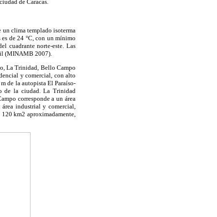
 ciudad de Caracas.
de un clima templado isoterma
s es de 24 °C, con un mínimo
el cuadrante norte-este. Las
bril (MINAMB 2007).
cio, La Trinidad, Bello Campo
dencial y comercial, con alto
 m de la autopista El Paraíso-
ro de la ciudad. La Trinidad
o Campo corresponde a un área
 área industrial y comercial,
 de 120 km2 aproximadamente,