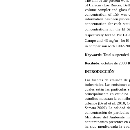
The aim of the present work 
of Caracas (Los Ruices, Bel
volume sampler and glass fi
concentration of TSP was c
information has been process
concentration for each stat
concentrations for the El 
respectively for the 1981-
3
Campo and 43
m
g/m
for El
in comparison with 1992-200
Keywords:
Total suspended 
Recibido:
octubre de 2008
R
INTRODUCCIÓN
Las fuentes de emisión de p
industriales. Las emisiones a
cuales están las partículas
principalmente en estudios 
estudios muestran la contrib
urbanos (Byrd et al. 2010, C
Samara 2009). La calidad de
concentración de partículas
Ministerio del Ambiente in
contaminantes presentes en 
ha sido monitoreada la evol