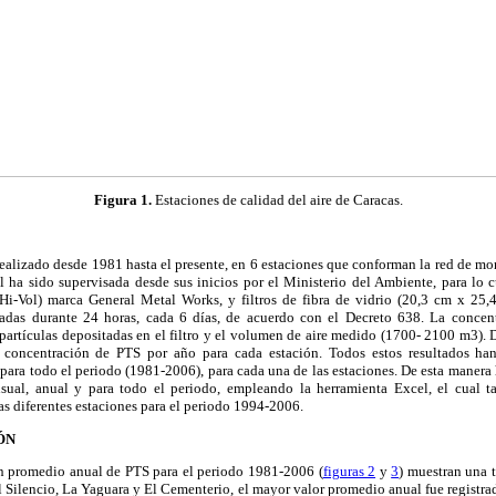
Figura 1.
Estaciones de calidad del aire de Caracas.
ealizado desde 1981 hasta el presente, en 6 estaciones que conforman la red de mon
al ha sido supervisada desde sus inicios por el Ministerio del Ambiente, para lo
Hi-Vol) marca General Metal Works, y filtros de fibra de vidrio (20,3 cm x 2
adas durante 24 horas, cada 6 días, de acuerdo con el Decreto 638. La concen
partículas depositadas en el filtro y el volumen de aire medido (1700- 2100 m3).
 concentración de PTS por año para cada estación. Todos estos resultados h
para todo el periodo (1981-2006), para cada una de las estaciones. De esta manera 
ual, anual y para todo el periodo, empleando la herramienta Excel, el cual ta
las diferentes estaciones para el periodo 1994-2006.
ÓN
n promedio anual de PTS para el periodo 1981-2006 (
figuras 2
y
3
) muestran una t
l Silencio, La Yaguara y El Cementerio, el mayor valor promedio anual fue registr