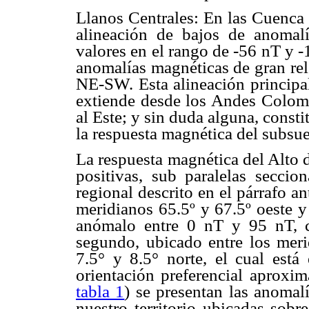
Llanos Centrales: En las Cuenca 
alineación de bajos de anomal
valores en el rango de -56 nT y -
anomalías magnéticas de gran rele
NE-SW. Esta alineación principa
extiende desde los Andes Colombi
al Este; y sin duda alguna, const
la respuesta magnética del subsue
La respuesta magnética del Alto 
positivas, sub paralelas seccio
regional descrito en el párrafo an
meridianos 65.5º y 67.5º oeste y
anómalo entre 0 nT y 95 nT, c
segundo, ubicado entre los meri
7.5° y 8.5° norte, el cual est
orientación preferencial aproxim
tabla 1
) se presentan las anomal
nuestro territorio ubicadas sobre