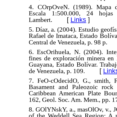
4. COrpOveN. (1989). Mapa de
Escala 1:500.000, 24 hojas
[
Links
]
Lambert.
5. Díaz, a. (2004). Estudio geofís
Rafael de Imataca, Estado Bolíva
Central de Venezuela, p. 98 p.
6. EscOrihuela, N. (2004). Int
fines de exploración minera en
Guayana, Estado Bolívar. Trabaj
[
Link
de Venezuela, p. 109.
7. FeO-cOdecidO, G., smith, 
Basament and Paleozoic rock 
Caribbean American Plate Bou
162, Geol. Soc. Am. Mem., pp. 1
8. GOlYNskY, a., masOlOv, v., 
of the Weddell Sea Region: A 