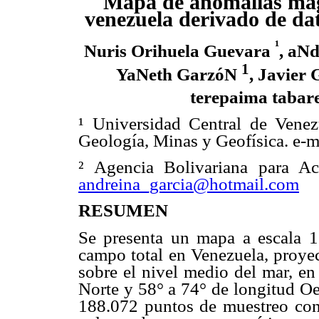
Mapa de anomalías mag
venezuela derivado de dato
¹
Nuris Orihuela Guevara
, aN
1
YaNeth GarzóN
, Javier
terepaima tabar
¹ Universidad Central de Venez
Geología, Minas y Geofísica. e-m
² Agencia Bolivariana para Ac
andreina_garcia@hotmail.com
RESUMEN
Se presenta un mapa a escala 1
campo total en Venezuela, proyec
sobre el nivel medio del mar, en
Norte y 58° a 74° de longitud Oe
188.072 puntos de muestreo con