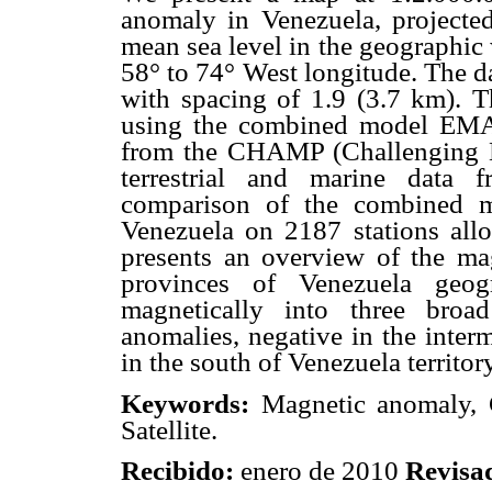
anomaly in Venezuela, projecte
mean sea level in the geographic
58° to 74° West longitude. The d
with spacing of 1.9 (3.7 km). T
using the combined model EMAG
from the CHAMP (Challenging Mi
terrestrial and marine data f
comparison of the combined m
Venezuela on 2187 stations allow
presents an overview of the ma
provinces of Venezuela geogr
magnetically into three broa
anomalies, negative in the inte
in the south of Venezuela territory
Keywords:
Magnetic anomaly, 
Satellite.
Recibido:
enero de 2010
Revisa