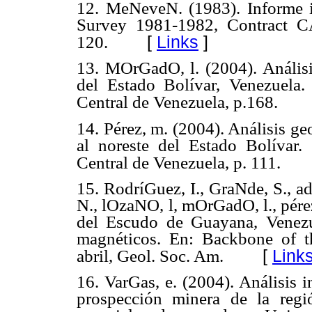
12. MeNeveN. (1983). Informe
Survey 1981-1982, Contract
[
Links
]
120.
13. MOrGadO, l. (2004). Análisis
del Estado Bolívar, Venezuela.
Central de Venezuela, p.168.
14. Pérez, m. (2004). Análisis ge
al noreste del Estado Bolívar.
Central de Venezuela, p. 111.
15. RodríGuez, I., GraNde, S., ad
N., lOzaNO, l, mOrGadO, l., pérez
del Escudo de Guayana, Venezu
magnéticos. En: Backbone of t
[
Link
abril, Geol. Soc. Am.
16. VarGas, e. (2004). Análisis 
prospección minera de la regi