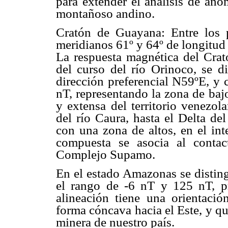
para extender el análisis de ano
montañoso andino.
Cratón de Guayana: Entre los p
meridianos 61º y 64º de longitud
La respuesta magnética del Crató
del curso del río Orinoco, se d
dirección preferencial N59ºE, y 
nT, representando la zona de baj
y extensa del territorio venezol
del río Caura, hasta el Delta del
con una zona de altos, en el in
compuesta se asocia al contac
Complejo Supamo.
En el estado Amazonas se disting
el rango de -6 nT y 125 nT, p
alineación tiene una orientació
forma cóncava hacia el Este, y qu
minera de nuestro país.