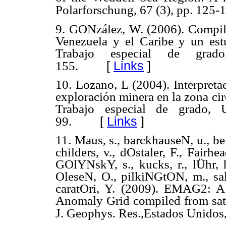
Polarforschung, 67 (3), pp. 125-
9. GONzález, W. (2006). Compila
Venezuela y el Caribe y un est
Trabajo especial de grad
[
Links
]
155.
10. Lozano, L (2004). Interpreta
exploración minera en la zona ci
Trabajo especial de grado, U
[
Links
]
99.
11. Maus, s., barckhauseN, u., b
childers, v., dOstaler, F., Fairhe
GOlYNskY, s., kucks, r., lÜhr, h
OleseN, O., pilkiNGtON, m., salt
caratOri, Y. (2009). EMAG2: A 
Anomaly Grid compiled from sate
J. Geophys. Res.,Estados Unidos,