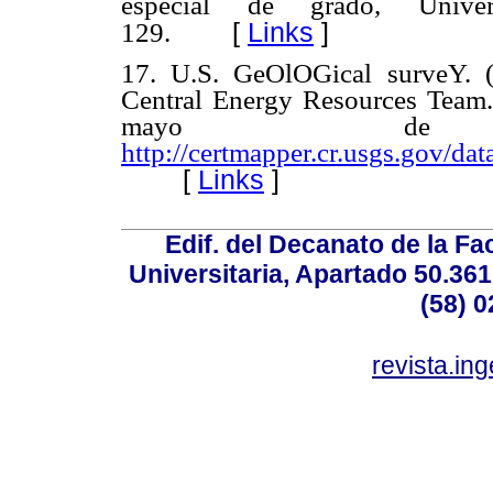
especial de grado, Unive
[
Links
]
129.
17. U.S. GeOlOGical surveY. (
Central Energy Resources Team.
mayo d
http://certmapper.cr.usgs.gov/dat
[
Links
]
Edif. del Decanato de la Fac
Universitaria, Apartado 50.36
(58) 0
revista.in