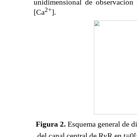
unidimensional de observación 
2+
[Ca
].
Figura 2.
Esquema general de di
del canal central de RyR en t=0