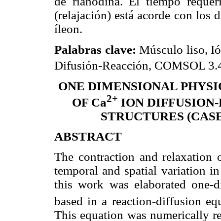
de rianodina. El tiempo requeri
(relajación) está acorde con los d
íleon.
Palabras clave:
Músculo liso, Ió
Difusión-Reacción, COMSOL 3.4
ONE DIMENSIONAL PHYS
2+
OF Ca
ION DIFFUSION
STRUCTURES (CAS
ABSTRACT
The contraction and relaxation 
temporal and spatial variation i
this work was elaborated one-d
based in a reaction-diffusion eq
This equation was numerically 