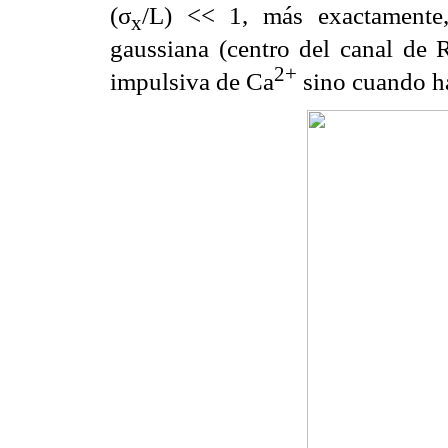
(σ
/L) << 1, más exactamente,
x
gaussiana (centro del canal de R
2+
impulsiva de Ca
sino cuando ha