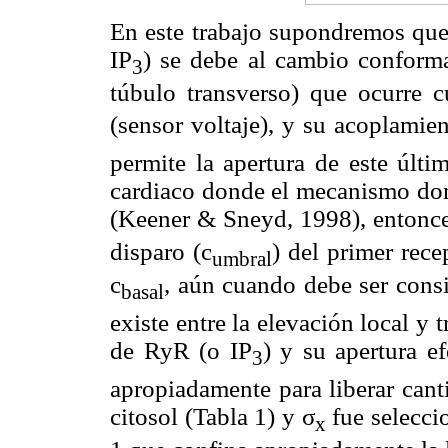
En este trabajo supondremos que 
IP
) se debe al cambio conforma
3
túbulo transverso) que ocurre c
(sensor voltaje), y su acoplam
permite la apertura de este úl
cardiaco donde el mecanismo domi
(Keener & Sneyd, 1998), entonces
disparo (c
) del primer rec
umbral
c
, aún cuando debe ser cons
basal
existe entre la elevación local y 
de RyR (o IP
) y su apertura e
3
apropiadamente para liberar cant
citosol (Tabla 1) y σ
fue selecci
x