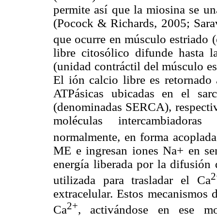
permite así que la miosina se una
(Pocock & Richards, 2005; Sarav
que ocurre en músculo estriado (e
libre citosólico difunde hasta
(unidad contráctil del músculo es
El ión calcio libre es retornad
ATPásicas ubicadas en el sa
(denominadas SERCA), respectiv
moléculas intercambiadoras 
normalmente, en forma acoplada
ME e ingresan iones Na+ en sent
energía liberada por la difusión
2
utilizada para trasladar el Ca
extracelular. Estos mecanismos d
2+
Ca
, activándose en ese mo