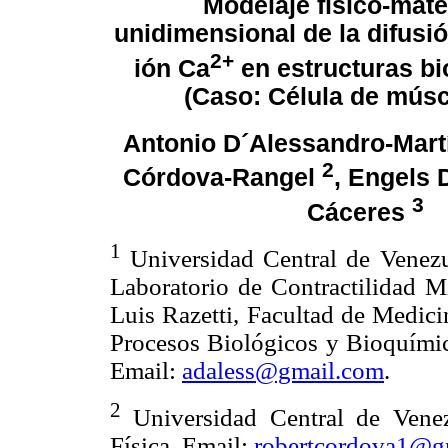
Modelaje físico-mat
unidimensional de la difusi
2+
ión Ca
en estructuras bi
(Caso: Célula de músc
Antonio D´Alessandro-Mar
2
Córdova-Rangel
, Engels 
3
Cáceres
1
Universidad Central de Venezue
Laboratorio de Contractilidad Mi
Luis Razetti, Facultad de Medici
Procesos Biológicos y Bioquímico
Email:
adaless@gmail.com
.
2
Universidad Central de Venez
Física. Email:
robertcordova1@g