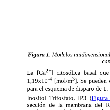
Figura 1
. Modelos unidimensional
can
2+
La [Ca
] citosólica basal que
-4
3
1,19x10
[mol/m
]. Se pueden 
para el esquema de disparo de 1
Inositol Trifosfato, IP3 (
Figura
sección de la membrana del R