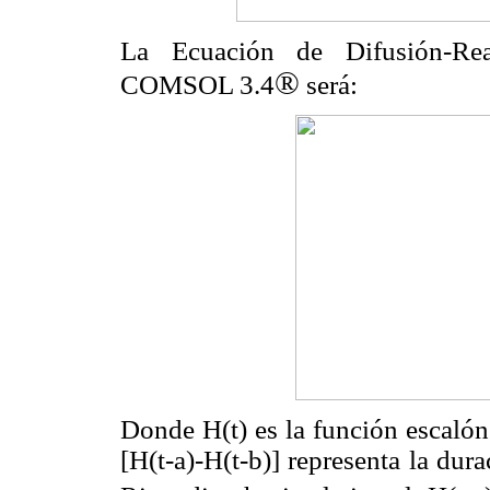
La Ecuación de Difusión-Rea
®
COMSOL 3.4
será:
Donde H(t) es la función escaló
[H(t-a)-H(t-b)] representa la dura