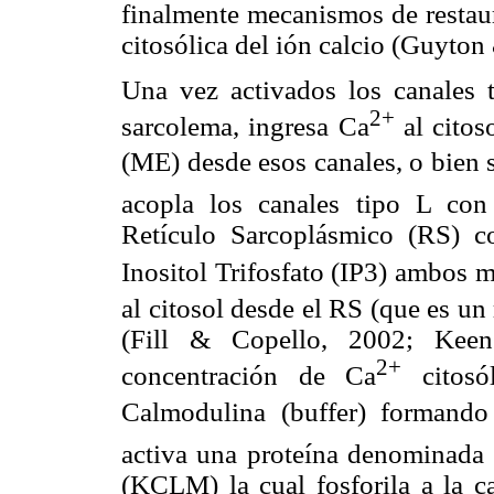
finalmente mecanismos de restaur
citosólica del ión calcio (Guyton
Una vez activados los canales t
2+
sarcolema, ingresa Ca
al citos
(ME) desde esos canales, o bien s
acopla los canales tipo L co
Retículo Sarcoplásmico (RS) 
Inositol Trifosfato (IP3) ambos
al citosol desde el RS (que es un 
(Fill & Copello, 2002; Kee
2+
concentración de Ca
citosó
Calmodulina (buffer) formand
activa una proteína denominada
(KCLM) la cual fosforila a la c