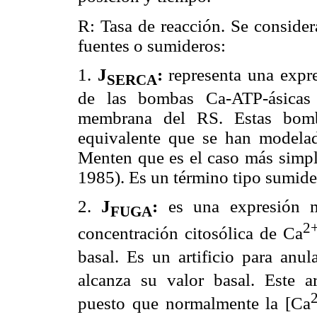
R: Tasa de reacción. Se consider
fuentes o sumideros:
1.
J
:
representa una expr
SERCA
de las bombas Ca-ATP-ásicas 
membrana del RS. Estas bom
equivalente que se han modela
Menten que es el caso más simple
1985). Es un término tipo sumide
2.
J
:
es una expresión m
FUGA
2
concentración citosólica de Ca
basal. Es un artificio para anul
alcanza su valor basal. Este art
puesto que normalmente la [Ca