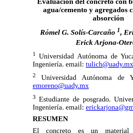
Evaluación del concreto con b
agua/cemento y agregados ca
absorción
1
Rómel G. Solís-Carcaño
, Er
Erick Arjona-Ote
1
Universidad Autónoma de Yuca
Ingeniería. email:
tulich@uady.m
2
Universidad Autónoma de Yuc
emoreno@uady.mx
3
Estudiante de posgrado. Unive
Ingeniería. email:
erickarjona@gm
RESUMEN
El concreto es un material