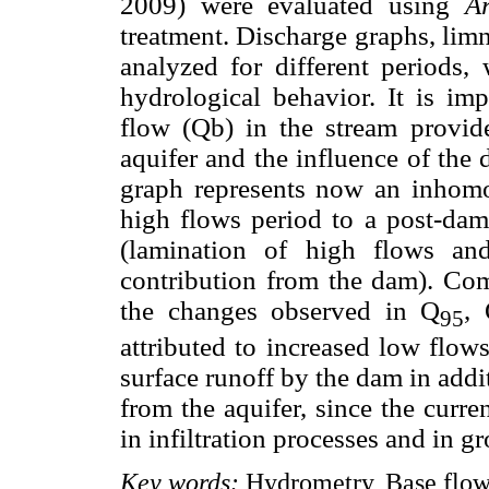
2009) were evaluated using
A
treatment. Discharge graphs, li
analyzed for different periods,
hydrological behavior. It is imp
flow (Qb) in the stream provi
aquifer and the influence of the
graph represents now an inhomo
high flows period to a post-dam
(lamination of high flows an
contribution from the dam). Co
the changes observed in Q
,
95
attributed to increased low flow
surface runoff by the dam in add
from the aquifer, since the curre
in infiltration processes and in g
Key words:
Hydrometry, Base flow