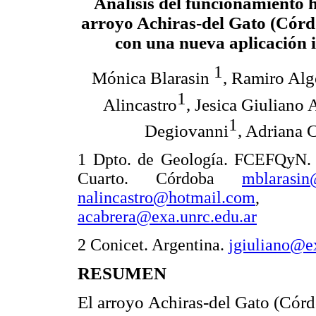
Análisis del funcionamiento h
arroyo Achiras-del Gato (Córd
con una nueva aplicación 
1
Mónica Blarasin
, Ramiro Alg
1
Alincastro
, Jesica Giuliano 
1
Degiovanni
, Adriana 
1 Dpto. de Geología. FCEFQyN. 
Cuarto. Córdoba
mblarasin
nalincastro@hotmail.com
acabrera@exa.unrc.edu.ar
2 Conicet. Argentina.
jgiuliano@ex
RESUMEN
El arroyo Achiras-del Gato (Córd