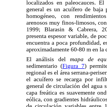
localizados en paleocauces. El
general es un acuífero de baja 
homogéneo, con rendimientos
arenosos muy finos-limosos, con
1999; Blarasin & Cabrera, 200
presenta espesor variable, de po
encuentra a poca profundidad, e
aproximadamente 60-80 m en la c
El análisis del
mapa de equi
sedimentario (
Figura 7
) permit
regional es el área serrana-perise
el acuífero se recarga por infi
general de circulación del agua 
capa freática es suavemente ondu
eólica, con gradientes hidráulic
de circulación variables entre 